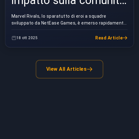
impatto sulla comunità
dei fan Marvel
Marvel Rivals, lo sparatutto di eroi a squadre
sviluppato da NetEase Games, è emerso rapidamente
come una forza culturale all'interno delle comunità d...
Read Article
18 ott 2025
View All Articles