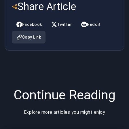
Share Article
eroi e
sulla
approfondimenti
comunità
Facebook
Twitter
Reddit
sulla meta
dei fan
Copy Link
per il 2025
Marvel
Continue Reading
Explore more articles you might enjoy