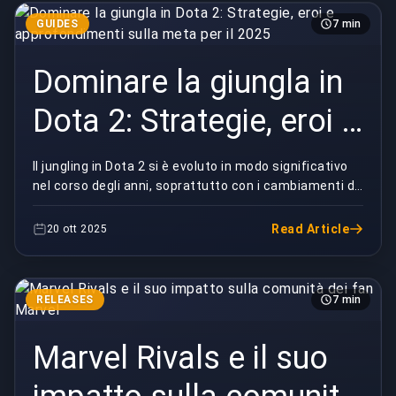
GUIDES
7 min
Dominare la giungla in
Dota 2: Strategie, eroi e
approfondimenti sulla
Il jungling in Dota 2 si è evoluto in modo significativo
nel corso degli anni, soprattutto con i cambiamenti di
meta per il 2025
mappa e di meta che hanno ridefinito i...
Read Article
20 ott 2025
RELEASES
7 min
Marvel Rivals e il suo