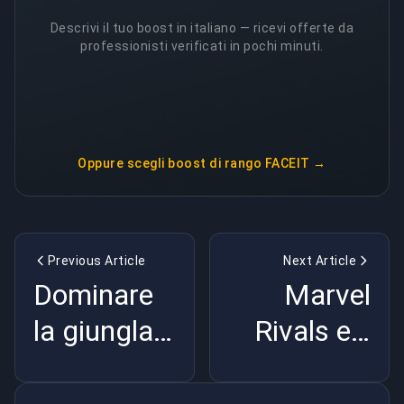
Descrivi il tuo boost in italiano — ricevi offerte da
professionisti verificati in pochi minuti.
Oppure scegli
boost di rango FACEIT
→
Previous Article
Next Article
Dominare
Marvel
la giungla
Rivals e il
in Dota 2:
suo
Strategie,
impatto