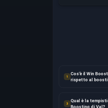
Cos'è il Win Boost
1
rispetto al boost
Il Win Boosting di Val ga
nette indipendentemente
Qual è la tempist
progressione di rank. Vit
3
Boosting di Val?