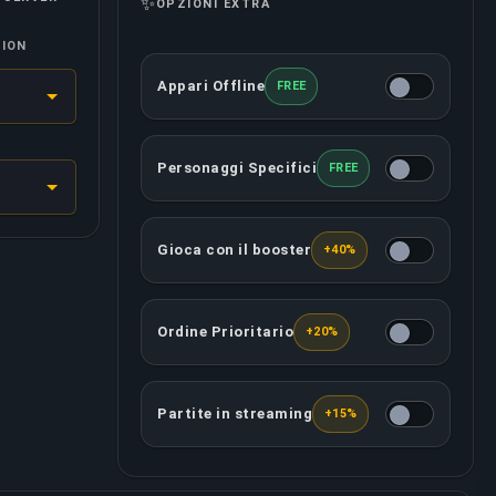
✨
OPZIONI EXTRA
SION
Appari Offline
FREE
Questa opzione renderà il tuo account off
Personaggi Specifici
FREE
Puoi determinare con quali personaggi gi
Gioca con il booster
+40%
Il booster assegnato giocherà con te da u
Ordine Prioritario
+20%
Questa opzione garantisce che il tuo ordi
Partite in streaming
+15%
Il booster assegnato registrerà/trasmette