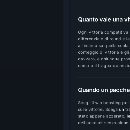
Quanto vale una vi
Ogni vittoria competitiva
differenziale di round e l
all'incirca su quella sca
conteggio di vittorie e g
davvero, e chiunque prome
compra il traguardo anzich
Quando un pacchetto
Scegli il win boosting pe
sulle vittorie. Scegli
un tr
stato appena azzerato,
l
dell'account senza alcun r