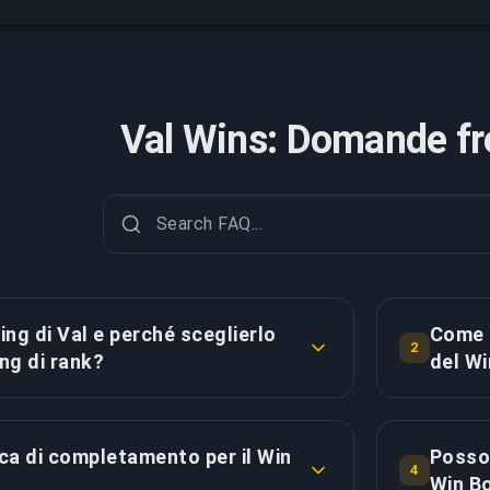
Val Wins: Domande fr
ing di Val e perché sceglierlo
Come i
2
ing di rank?
del W
rantisce un numero specifico di vittorie
Mentre il 
 dai cambiamenti di RR o dalla
sull'accumu
ica di completamento per il Win
Posso 
torie nette equivale a vittorie totali
specifiche 
4
Win Bo