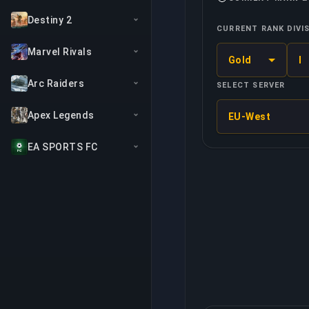
Destiny 2
CURRENT RANK
DIVI
Marvel Rivals
Gold
I
Arc Raiders
SELECT SERVER
Apex Legends
EU-West
EA SPORTS FC