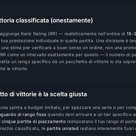
ttoria classificata (onestamente)
 aggiunge Rank Rating (RR) — realisticamente nell'ordine di
15-
a tua prestazione individuale in quella partita. Una divisione è la
la: una stima per verificare a buon senso un ordine, non una prom
li RR come un intervallo esattamente per questo — il numero di pa
tta un rango specifico da un pacchetto di vittorie lo sta soprav
é le vittorie.
 di vittorie è la scelta giusta
r una spinta a budget limitato, per spezzare una serie o per comp
aguardo di rango fisso
quando devi arrivare a un tier specifico a
e cinque partite di piazzamento
reimpostano il tuo rango di parte
ischio classificato, le
partite unrated
restano interamente fuori 