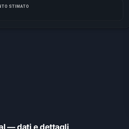
TO STIMATO
l — dati e dettagli