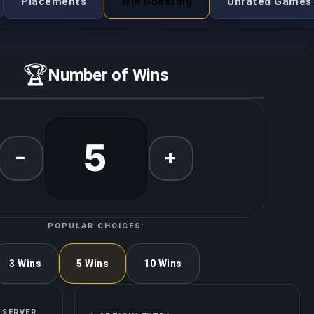
Placements
Win Boosting
Unrated Games
🏆
Number of Wins
5
−
+
POPULAR CHOICES:
3 Wins
5 Wins
10 Wins
 SERVER