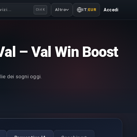
izi...
Altro
IT
|
EUR
Accedi
Ctrl K
Val – Val Win Boost
lie dei sogni oggi.