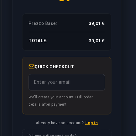
39,01 €
Prezzo Base:
line nella chat, così i tuoi amici non vedranno quando il bo
39,01 €
TOTALE:
ocherà il booster assegnato mentre potenzia il tuo account
QUICK CHECKOUT
n altro account, così potrai continuare a giocare sul tuo men
ne venga trattato con priorità più alta, risultando in un co
We'll create your account • Fill order
details after payment
rà in live streaming tutte le partite, a seconda delle tue e
Already have an account?
Log in
Have a discount code?