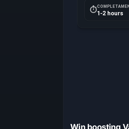
COMPLETAMEN
⏱️
1-2 hours
Win boosting Va