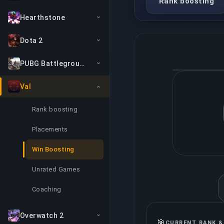
Rank boosting
Hearthstone
Dota 2
PUBG Battlegrounds
Val
Rank boosting
Placements
Win Boosting
Unrated Games
Coaching
Overwatch 2
🎯
CURRENT RANK &