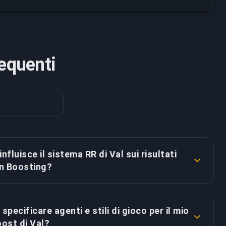
equenti
nfluisce il sistema RR di Val sui risultati
in Boosting?
Win Boosting si concentra specificamente
lare vittorie piuttosto che puntare a soglie
specificare agenti e stili di gioco per il mio
di RR, i nostri booster professionisti comprendono
ost di Val?