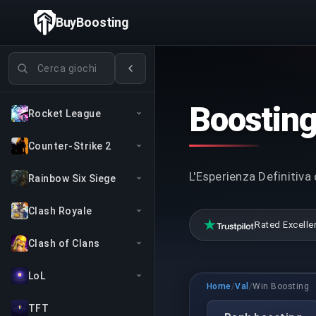
BuyBoosting
Cerca giochi
Boosting
Rocket League
Counter-Strike 2
L'Esperienza Definitiva
Rainbow Six Siege
Clash Royale
Rated Excelle
Clash of Clans
LoL
Home
/
Val
/
Win Boosting
TFT