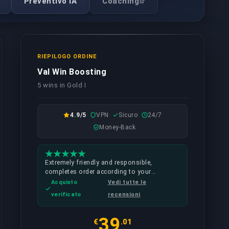
Preventivo IA
Coaching
RIEPILOGO ORDINE
Val Win Boosting
5 wins in Gold I
4.9/5
VPN
Sicuro
24/7
Money-Back
Extremely friendly and responsible,
completes order according to your
requirements (such as kd, agent selection)
Acquisto
Vedi tutte le
and quick replies also can ask about
verificato
recensioni
coaching
39
€
.01