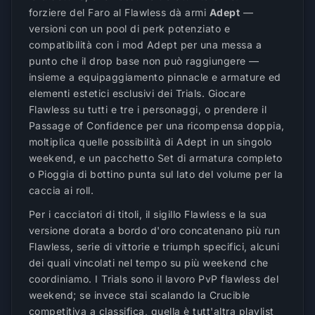
forziere del Faro al Flawless dà armi
Adept
—
versioni con un pool di perk potenziato e
compatibilità con i mod Adept per una messa a
punto che il drop base non può raggiungere —
insieme a equipaggiamento pinnacle e armature ed
elementi estetici esclusivi dei Trials. Giocare
Flawless su tutti e tre i personaggi, o prendere il
Passage of Confidence per una ricompensa doppia,
moltiplica quelle possibilità di Adept in un singolo
weekend, e un pacchetto Set di armatura completo
o Pioggia di bottino punta sul lato del volume per la
caccia ai roll.
Per i cacciatori di titoli, il sigillo Flawless e la sua
versione dorata a bordo d'oro concatenano più run
Flawless, serie di vittorie e triumph specifici, alcuni
dei quali vincolati nel tempo su più weekend che
coordiniamo. I Trials sono il lavoro PvP flawless del
weekend; se invece stai scalando la Crucible
competitiva a classifica, quella è tutt'altra playlist