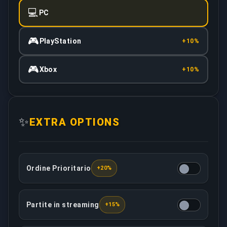
💻
PC
🎮
PlayStation
+10%
🎮
Xbox
+10%
✨
EXTRA OPTIONS
Ordine Prioritario
+20%
Questa opzione garantisce che il tuo ordine venga tra
Partite in streaming
+15%
Il booster assegnato registrerà/trasmetterà in live s