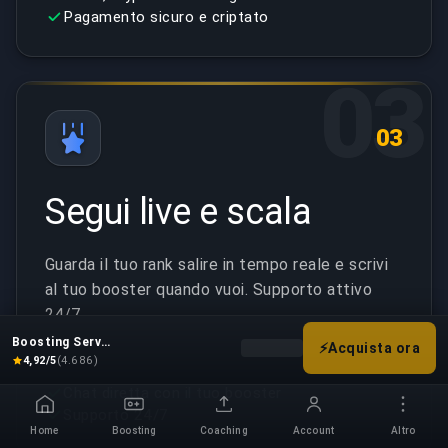
Pagamento sicuro e criptato
03
03
Segui live e scala
Guarda il tuo rank salire in tempo reale e scrivi
al tuo booster quando vuoi. Supporto attivo
24/7.
Boosting Service
⚡
Acquista ora
Scegli le tue opzioni di boost p
4,92/5
(4.686)
Tracciamento ordine live
Chat diretta con il tuo booster
Supporto 24/7
Home
Boosting
Coaching
Account
Altro