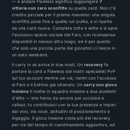
— e andare Flawless significa raggiungere
7
vittorie con zero sconfitte
su quella card. Non c'è
credito parziale per il premio massimo: una singola
sconfitta pone fine a quella run pulita, e si riparte
da una card nuova. Completa tutte e sette e si apre
l'esclusivo spazio sociale del Faro, con ricompense
disponibili in nessun altro luogo, ed è per questo
che solo una piccola parte dei giocatori ci riesce in
un dato weekend.
Il carry in sé arriva in due modi. Un
recovery
fa
portare la card a Flawless dai nostri specialisti PvP
sul tuo account mentre sei via; rientri con l'accesso
al Faro e il bottino già ottenuto. Un
carry con gioco
insieme
ti mette in squadra insieme a due duellanti
d'élite — loro fanno da ancora per uccisioni e
callout, tu contribuisci con la tua presenza e impari
dal vivo, via voce, abitudini di posizionamento e
ingaggio. Il gioco insieme costa più del recovery
per via del tempo di coordinamento aggiuntivo, ed