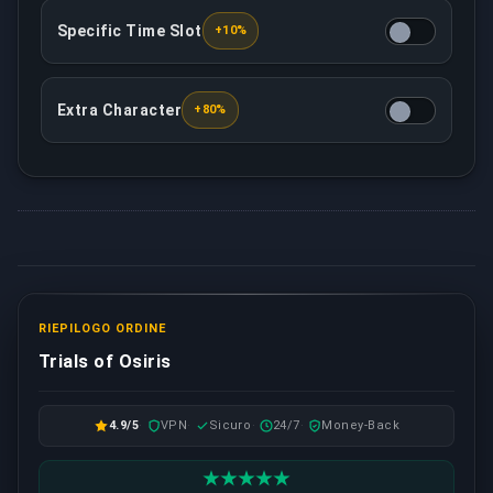
Specific Time Slot
+10%
Schedule your boost at a specific time that works f
Extra Character
+80%
Complete the service on an additional character
RIEPILOGO ORDINE
Trials of Osiris
4.9/5
VPN
Sicuro
24/7
Money-Back