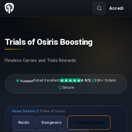
Accedi
Trials of Osiris Boosting
Flawless Carries and Trials Rewards
Rated Excellent
4.9/5
50K+ Orders
Secure
Home
Destiny 2
Trials of Osiris
/
/
Raids
Dungeons
Trials of Osiris