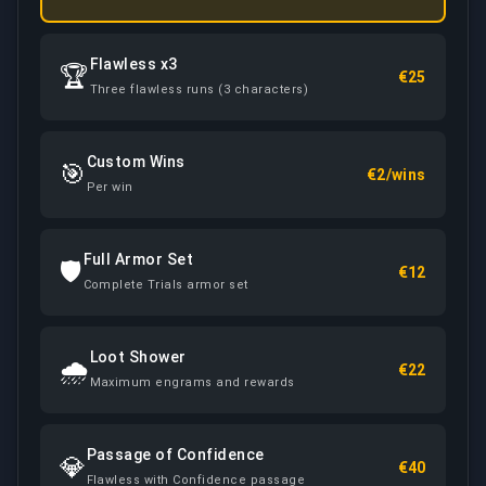
Flawless x3
🏆
€25
Three flawless runs (3 characters)
Custom Wins
🎯
€2/wins
Per win
Full Armor Set
🛡️
€12
Complete Trials armor set
Loot Shower
🌧️
€22
Maximum engrams and rewards
Passage of Confidence
💎
€40
Flawless with Confidence passage