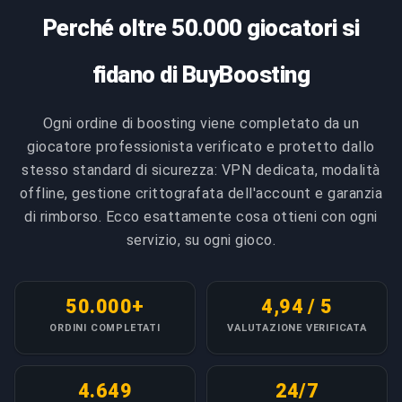
requisiti di stile di gioco.
contro-meta richiesto per performance competitiva
aerea. La qualità del design della base impatta
Perché oltre 50.000 giocatori si
COPIA LINK
in guerra. I layout della Base del Costruttore
direttamente il tuo successo nei piazzamenti CWL,
COPIA LINK
coprendo requisiti BH6-BH10. I design dei distretti
performance regolare nelle guerre di clan, efficienza
fidano di BuyBoosting
della Capitale del Clan a seconda della dimensione e
di spinta trofei, e protezione risorse durante il
complessità del distretto. La consegna express per
farming.
Ogni ordine di boosting viene completato da un
completamento in giornata quando hai bisogno di
giocatore professionista verificato e protetto dallo
una base urgentemente. Raggruppa più basi insieme
COPIA LINK
stesso standard di sicurezza: VPN dedicata, modalità
per - perfetto per aggiornare la tua base del Villaggio
offline, gestione crittografata dell'account e garanzia
Principale, Base da Guerra e Base del Costruttore
di rimborso. Ecco esattamente cosa ottieni con ogni
simultaneamente.
servizio, su ogni gioco.
COPIA LINK
50.000+
4,94 / 5
ORDINI COMPLETATI
VALUTAZIONE VERIFICATA
4.649
24/7