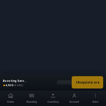
Boosting Service
⚡
Acquista ora
Scegli le tue opzioni di boost p
4,92/5
(4.686)
Home
Boosting
Coaching
Account
Altro