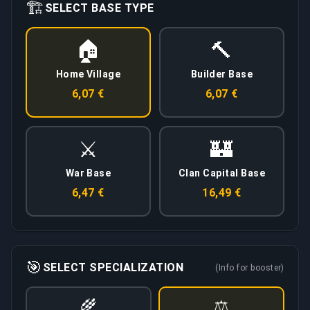
🏗️
SELECT BASE TYPE
🏠
🔨
Home Village
Builder Base
6,07 €
6,07 €
⚔️
🏰
War Base
Clan Capital Base
6,47 €
16,49 €
🎯
SELECT SPECIALIZATION
(Info for booster)
🌾
⚖️