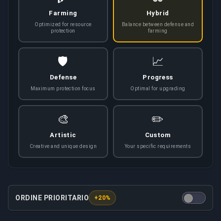
Farming
Hybrid
Optimized for resource
Balance between defense and
protection
farming
🛡️
📈
Defense
Progress
Maximum protection focus
Optimal for upgrading
🎨
✏️
Artistic
Custom
Creative and unique design
Your specific requirements
ORDINE PRIORITARIO
+20%
Questa opzione garantisce che il tuo ordine venga tratta