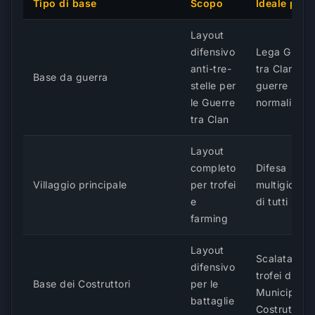
Tipo di base
Scopo
Ideale per
Layout
difensivo
Lega Guerr
anti-tre-
tra Clan e
Base da guerra
stelle per
guerre
le Guerre
normali
tra Clan
Layout
completo
Difesa
Villaggio principale
per trofei
multigiocat
e
di tutti i gio
farming
Layout
Scalata dei
difensivo
trofei del
Base dei Costruttori
per le
Municipio d
battaglie
Costruttori