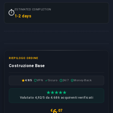
ESTIMATED COMPLETION
⏱️
1-2 days
RIEPILOGO ORDINE
Costruzione Base
4.9/5
VPN
Sicuro
24/7
Money-Back
Valutato 4,92/5 da 4.686 acquirenti verificati
6
€
.07