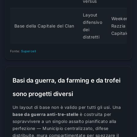
versus
Layout
Weekend di
difensivo
Base della Capitale del Clan
Razzia dell
dei
Capitale
distretti
Fonte:
Supercell
Basi da guerra, da farming e da trofei
sono progetti diversi
Un layout di base non è valido per tutti gli usi. Una
base da guerra anti-tre-stelle
è costruita per
sopravvivere a un singolo assalto pianificato alla
perfezione — Municipio centralizzato, difese
distribuite, mura compartimentate per spezzare il