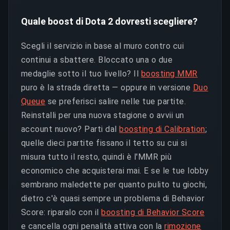
Quale boost di Dota 2 dovresti scegliere?
Scegli il servizio in base al muro contro cui
continui a sbattere. Bloccato una o due
medaglie sotto il tuo livello? Il
boosting MMR
puro è la strada diretta — oppure in versione
Duo
Queue
se preferisci salire nelle tue partite.
Reinstalli per una nuova stagione o avvii un
account nuovo? Parti dal
boosting di Calibration
;
quelle dieci partite fissano il tetto su cui si
misura tutto il resto, quindi è l'MMR più
economico che acquisterai mai. E se le tue lobby
sembrano maledette per quanto pulito tu giochi,
dietro c'è quasi sempre un problema di Behavior
Score: riparalo con il
boosting di Behavior Score
e cancella ogni penalità attiva con la
rimozione