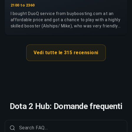
this site is trustworthy and reliable, unlike some
2100 to 2360
others that take your money and later claim they
I bought DuoQ service from buyboosting.com at an
cannot provide the service while keeping the payment.
affordable price and got a chance to play with a highly
The service was fast, professional, and efficient. I
skilled booster (Alships/ Mike), who was very friendly
especially recommend Thinkzxc serious, skilled, and
and communicative. I reached my desired MMR in a
dependable.
short time period. I will highly recommend this service.
Vedi tutte le 315 recensioni
Dota 2 Hub: Domande frequenti