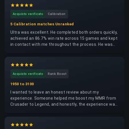
Acquisto verificato
Calibration
5 Calibration matches Unranked
Ultra was excellent. He completed both orders quickly,
achieved an 86.7% win rate across 15 games and kept
in contact with me throughout the process. He was
trustworthy, reliable and respectful of my account. I
would happily request the same booster again.
Acquisto verificato
Rank Boost
1950 to 3100
I wanted to leave an honest review about my
experience. Someone helped me boost my MMR from
Crusader to Legend, and honestly, the experience was
very positive on a human level. I truly thought that
increasing my win rate would finally give me more
enjoyable, balanced, and fun matches. In the end, this
experience mainly helped me understand something