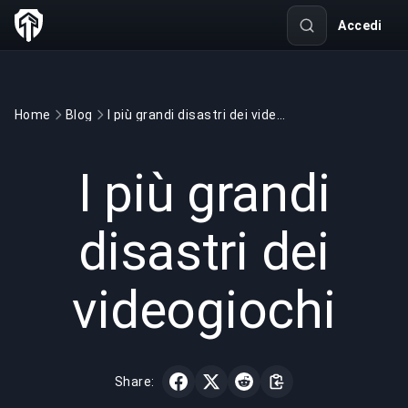
Accedi
Home
Blog
I più grandi disastri dei videogiochi
GAMING
4 min read
12 mar 2022
I più grandi
disastri dei
videogiochi
Share: