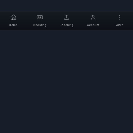
Home
Boosting
Coaching
Account
Altro
Servizio di Boosting
Professionale
Servizi professionali di boosting per giochi con