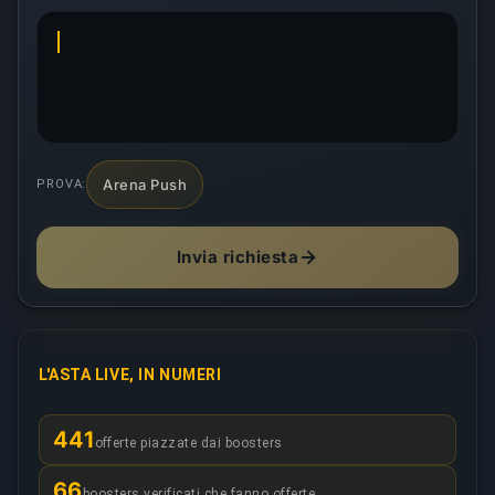
Arena Push
PROVA:
Invia richiesta
L'ASTA LIVE, IN NUMERI
441
offerte piazzate dai boosters
66
boosters verificati che fanno offerte