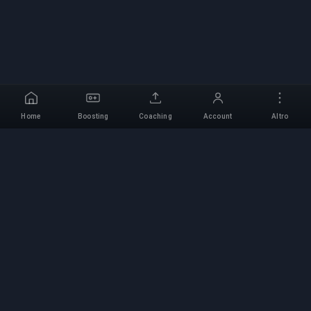
Home
Boosting
Coaching
Account
Altro
Servizio di Boosting
Professionale
Servizi professionali di boosting per giochi con
esperti verificati. Salite di rango sicure, veloci e
affidabili per tutti i giochi competitivi.