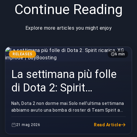
Continue Reading
Explore more articles you might enjoy
RELEASES
6 min
La settimana più folle
di Dota 2: Spirit
ricarica, XG implode |
Nah, Dota 2 non dorme mai.Solo nell'ultima settimana
abbiamo avuto una bomba di roster di Team Spirit a
BuyBoosting
metà stagione, un meltdown di coaching in Xtre...
Read Article
21 mag 2026