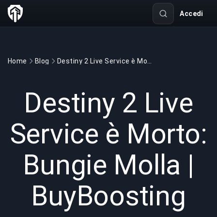
Accedi
Home
Blog
Destiny 2 Live Service è Morto: Bungie Molla | BuyBoosting
GAMING
6 min read
22 mag 2026
Destiny 2 Live
Service è Morto:
Bungie Molla |
BuyBoosting