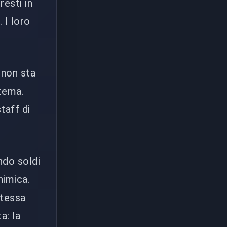
resti in
 I loro
 non sta
stema.
taff di
ndo soldi
himica.
stessa
a: la