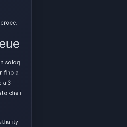
 croce.
ueue
in soloq
r fino a
e a 3
sto che i
ethality