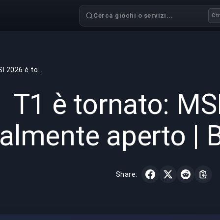
Cerca giochi o servizi...
Ctr
T1 è tornato: MSI 2026 è totalmente aperto | BuyBoosting
GAMING
6 min read
20 mag 
T1 è tornato: MS
talmente aperto |
Share: