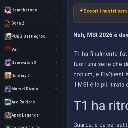
⚡
Hearthstone
Scopri i nostri serv
Dota 2
Nah, MSI 2026 è dav
PUBG Battlegrounds
Val
T1 ha finalmente fatt
Overwatch 2
fuori una serie che 
copium, e FlyQuest è
Destiny 2
il MSI è la più tirat
Marvel Rivals
T1 ha rit
Arc Raiders
Apex Legends
Guarda, è da sei set