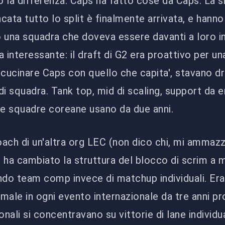
 la differenza. Caps ha fatto cose da Caps. La s
cata tutto lo split è finalmente arrivata, e hanno
 una squadra che doveva essere davanti a loro i
a interessante: il draft di G2 era proattivo per un
 cucinare Caps con quello che capita', stavano d
 di squadra. Tank top, mid di scaling, support da 
e squadre coreane usano da due anni.
ach di un'altra org LEC (non dico chi, mi ammaz
 ha cambiato la struttura del blocco di scrim a m
do team comp invece di matchup individuali. Era
male in ogni evento internazionale da tre anni pr
onali si concentravano su vittorie di lane individu