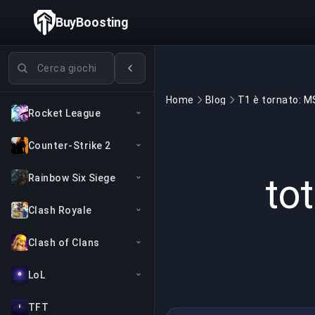
BuyBoosting
Cerca giochi
Home
Blog
Rocket League
Counter-Strike 2
to
Rainbow Six Siege
Clash Royale
Clash of Clans
LoL
TFT