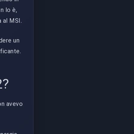
n lo è,
à al MSI.
dere un
ficante.
2?
on avevo