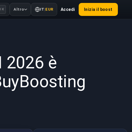
Altro
IT
|
EUR
Accedi
Inizia il boost
l K
2026
I 2026 è
 BuyBoosting