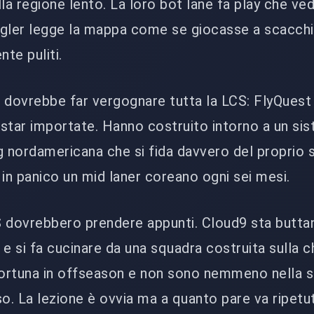
la regione lento. La loro bot lane fa play che ved
ungler legge la mappa come se giocasse a scacchi.
te puliti.
 dovrebbe far vergognare tutta la LCS: FlyQuest
star importate. Hanno costruito intorno a un si
g nordamericana che si fida davvero del proprio s
n panico un mid laner coreano ogni sei mesi.
S dovrebbero prendere appunti. Cloud9 sta butta
i e si fa cucinare da una squadra costruita sulla c
ortuna in offseason e non sono nemmeno nella 
. La lezione è ovvia ma a quanto pare va ripetut