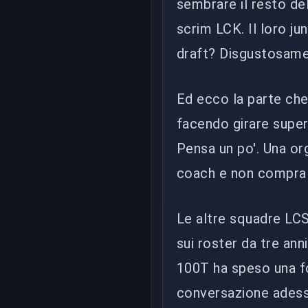
sembrare il resto del
scrim LCK. Il loro j
draft? Disgustosamen
Ed ecco la parte che
facendo girare super
Pensa un po'. Una or
coach e non compra i
Le altre squadre LC
sui roster da tre ann
100T ha speso una f
conversazione adesso