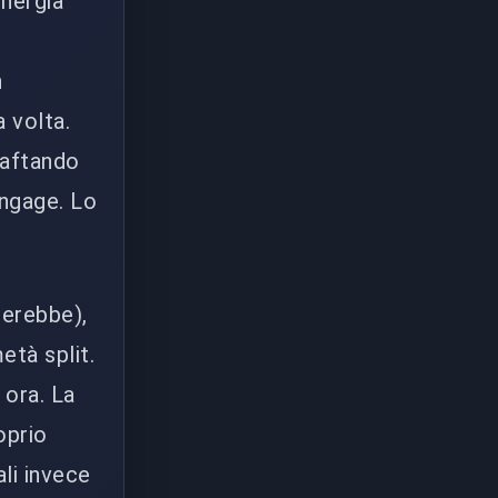
inergia
n
a volta.
raftando
engage. Lo
zerebbe),
età split.
 ora. La
oprio
ali invece