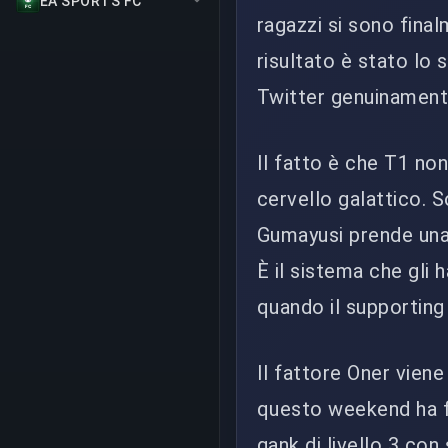
EA SPORTS FC
ragazzi si sono final
risultato è stato lo
Twitter genuinament
Il fatto è che T1 no
cervello galattico. S
Gumayusi prende una l
È il sistema che gli
quando il supporting
Il fattore Oner viene
questo weekend ha fa
gank di livello 3 con