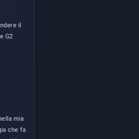
ndere il
Se G2
nella mia
gia che fa