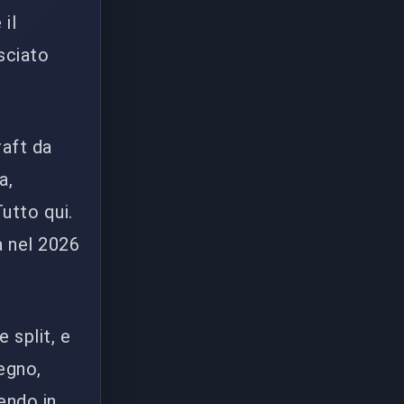
 il
sciato
raft da
a,
utto qui.
a nel 2026
 split, e
egno,
cendo in