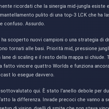
mente ricordati che la sinergia mid-jungla esiste e
 smantellamento pulito di una top-3 LCK che ha la
e confuso. Assurdo.
n ha scoperto nuovi campioni o una strategia di d
ono tornati alle basi. Priorità mid, pressione jungl
ane di scaling e il resto della mappa si chiude. T
 ha fatto vincere quattro Worlds e funziona ancor
 cast lo esegue davvero.
 sottovalutato qui. È stato l'anello debole per due
tto la differenza. Invade precoci che vanno a s
 setup di vision, duelli di smite che non stava vin