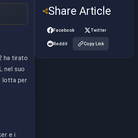
Share Article
Facebook
Twitter
Reddit
Copy Link
2 ha tirato
L nel suo
 lotta per
er e i