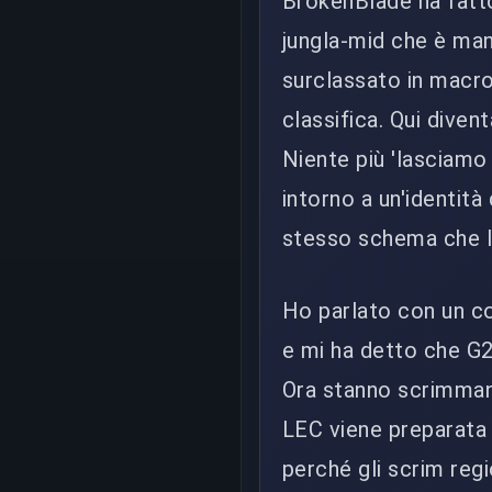
BrokenBlade ha fatto
jungla-mid che è man
surclassato in macro
classifica. Qui divent
Niente più 'lasciamo
intorno a un'identità
stesso schema che l
Ho parlato con un co
e mi ha detto che G2
Ora stanno scrimman
LEC viene preparata 
perché gli scrim regi