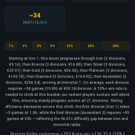
~34
PARTITE/DIV
Iron
Bronze
Silver
Gold
Platinum
Diamond
Ascendant
1%
3%
5%
9%
16%
26%
40%
Starting at Iron 1, this boost progresses through Iron (3 divisions,
€9.16), then Bronze (3 divisions, €16.80), then Silver (3 divisions,
€29.01), then Gold (3 divisions, €56.50), then Platinum (3 divisions,
€100.78), then Diamond (3 divisions, €164.92), then Ascendant (3
divisions, €256.54), arriving at Immortal 1. On average, each division
requires ~34 games (19.8h) at €30.18/division. A 70%+ win rate is
needed to climb at this bracket; our radiant players sustain well above
this, ensuring steady progress across all 21 divisions. Rating
efficiency decreases across this climb: the first division (Iron 1) takes
~3 games at 1.5h, while the final division (Ascendant 2) requires ~95
games at 55h — reflecting the 36.67× difficulty gap between Iron and
Immortal ranks.
Priority Order risparmia ~103.8 ore per +126,75 € (20%)