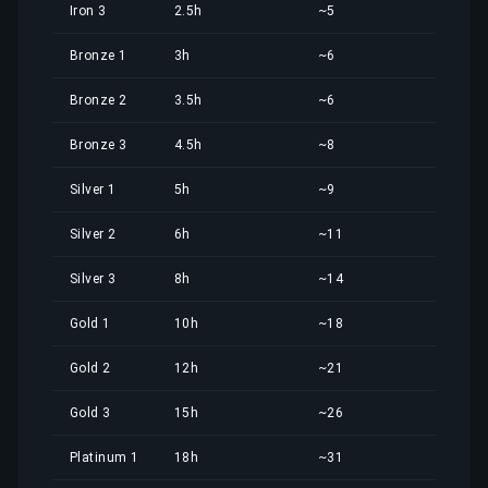
Iron 3
2.5h
~5
3,8
Bronze 1
3h
~6
4,5
Bronze 2
3.5h
~6
5,3
Bronze 3
4.5h
~8
6,8
Silver 1
5h
~9
7,6
Silver 2
6h
~11
9,1
Silver 3
8h
~14
12,
Gold 1
10h
~18
15,
Gold 2
12h
~21
18,
Gold 3
15h
~26
22,
Platinum 1
18h
~31
27,