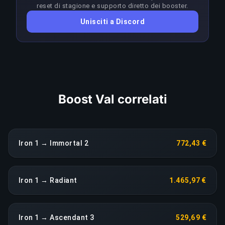
restare in vantaggio sul meta; qualsiasi calo di
reset di stagione e supporto diretto dei booster.
rendimento prolungato fa scattare una
Unisciti a Discord
riassegnazione immediata senza costi aggiuntivi.
COPIA LINK
Boost Val correlati
Iron 1 → Immortal 2
772,43 €
Iron 1 → Radiant
1.465,97 €
Iron 1 → Ascendant 3
529,69 €