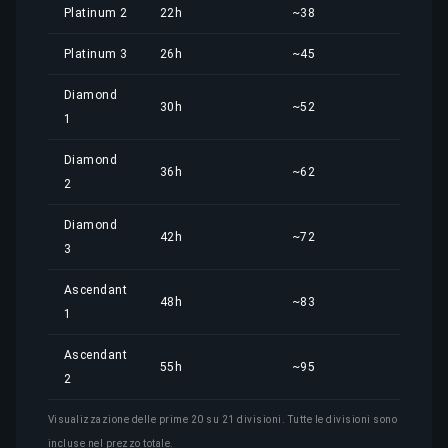
Platinum 2
22h
~38
33,
Platinum 3
26h
~45
39,
Diamond
30h
~52
45,
1
Diamond
36h
~62
54,
2
Diamond
42h
~72
64,
3
Ascendant
48h
~83
73,
1
Ascendant
55h
~95
83,
2
Visualizzazione delle prime 20 su 21 divisioni. Tutte le divisioni sono
incluse nel prezzo totale.