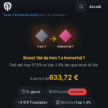
Accedi
Home
Val
Rank Boosting
Iron 1 to Immortal 1
/
/
/
Iron 1
Immortal 1
Boost Val da Iron 1 a Immortal 1
Sali dal top 97.9% al top 1.4% dei giocatori di Val
633,72 €
A partire da
⏱
🎯
7+ giorni
Difficoltà
Extreme
⭐
🏆
4.9/5 Trustpilot
Obiettivo
Top 1.4%