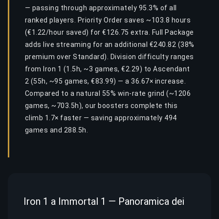
— passing through approximately 95.3% of all
ranked players. Priority Order saves ~103.8 hours
(€1.22/hour saved) for €126.75 extra. Full Package
adds live streaming for an additional €240.82 (38%
premium over Standard). Division difficulty ranges
from Iron 1 (1.5h, ~3 games, €2.29) to Ascendant
2 (55h, ~95 games, €83.99) — a 36.67× increase.
Compared to a natural 55% win-rate grind (~1206
games, ~703.5h), our boosters complete this
climb 1.7× faster — saving approximately 494
games and 288.5h.
Iron 1 a Immortal 1 — Panoramica dei