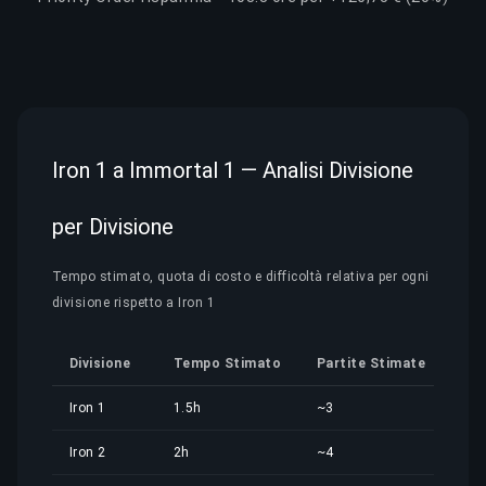
Iron 1 a Immortal 1 — Analisi Divisione
per Divisione
Tempo stimato, quota di costo e difficoltà relativa per ogni
divisione rispetto a Iron 1
Divisione
Tempo Stimato
Partite Stimate
Quo
Iron 1
1.5h
~3
2,2
Iron 2
2h
~4
3,0