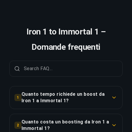
Iron 1 to Immortal 1 –
Domande frequenti
Quanto tempo richiede un boost da
1
Iron 1 a Immortal 1?
Un boost da Iron 1 a Immortal 1 richiede
tipicamente 7+ giorni. Con Ordine Prioritario, la
Quanto costa un boosting da Iron 1 a
2
consegna è circa il 25% più veloce.
Immortal 1?