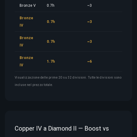
Bronze V
0.7h
~3
3,89
Bronze
0.7h
~3
3,89
IV
Bronze
0.7h
~3
3,89
IV
Bronze
1.7h
~6
9,46
IV
Visualizzazione delle prime 20 su 32 divisioni. Tutte le divisioni sono
incluse nel prezzo totale.
Copper IV a Diamond II — Boost vs