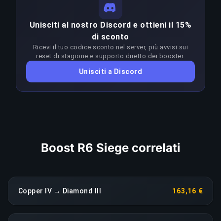
strategie ottimali e del game sense a questi
livelli. Vincere in modo costante nella fascia
COPIA LINK
Unisciti al nostro Discord e ottieni il 15%
Copper IV–Diamond II richiede un'abilità molto
di sconto
superiore al rank target. I booster adattano
Ricevi il tuo codice sconto nel server, più avvisi sui
l'approccio a ogni patch per restare in vantaggio
reset di stagione e supporto diretto dei booster.
sul meta; qualsiasi calo di rendimento prolungato
Unisciti a Discord
fa scattare una riassegnazione immediata senza
costi aggiuntivi.
COPIA LINK
Boost R6 Siege correlati
Copper IV → Diamond III
163,16 €