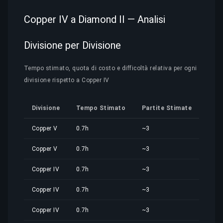
Copper IV a Diamond II — Analisi
Divisione per Divisione
Tempo stimato, quota di costo e difficoltà relativa per ogni
divisione rispetto a Copper IV
Divisione
Tempo Stimato
Partite Stimate
Quo
Copper V
0.7h
~3
3,89
Copper V
0.7h
~3
3,89
Copper IV
0.7h
~3
3,89
Copper IV
0.7h
~3
3,89
Copper IV
0.7h
~3
3,89