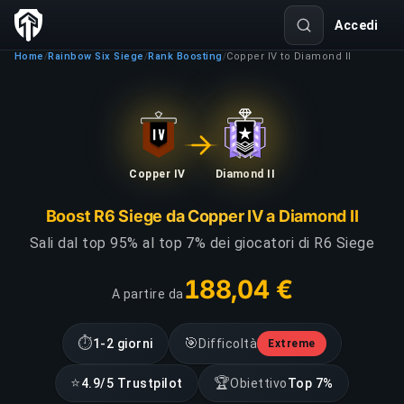
Accedi
Home
Rainbow Six Siege
Rank Boosting
Copper IV to Diamond II
/
/
/
Copper IV
Diamond II
Boost R6 Siege da Copper IV a Diamond II
Sali dal top 95% al top 7% dei giocatori di R6 Siege
188,04 €
A partire da
⏱
🎯
1-2 giorni
Difficoltà
Extreme
⭐
🏆
4.9/5 Trustpilot
Obiettivo
Top 7%