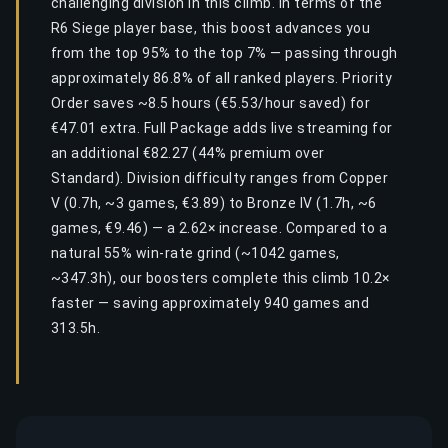
challenging division in this climb. In terms of the
R6 Siege player base, this boost advances you
from the top 95% to the top 7% — passing through
approximately 86.8% of all ranked players. Priority
Order saves ~8.5 hours (€5.53/hour saved) for
€47.01 extra. Full Package adds live streaming for
an additional €82.27 (44% premium over
Standard). Division difficulty ranges from Copper
V (0.7h, ~3 games, €3.89) to Bronze IV (1.7h, ~6
games, €9.46) — a 2.62× increase. Compared to a
natural 55% win-rate grind (~1042 games,
~347.3h), our boosters complete this climb 10.2×
faster — saving approximately 940 games and
313.5h.