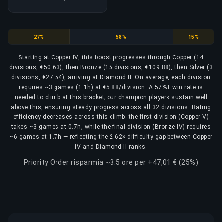
Copper
Bronze
Silver
27%
58%
15%
Starting at Copper IV, this boost progresses through Copper (14
divisions, €50.63), then Bronze (15 divisions, €109.88), then Silver (3
divisions, €27.54), arriving at Diamond II. On average, each division
requires ~3 games (1.1h) at €5.88/division. A 57%+ win rate is
needed to climb at this bracket; our champion players sustain well
above this, ensuring steady progress across all 32 divisions. Rating
efficiency decreases across this climb: the first division (Copper V)
takes ~3 games at 0.7h, while the final division (Bronze IV) requires
~6 games at 1.7h — reflecting the 2.62× difficulty gap between Copper
IV and Diamond II ranks.
Priority Order risparmia ~8.5 ore per +47,01 € (25%)