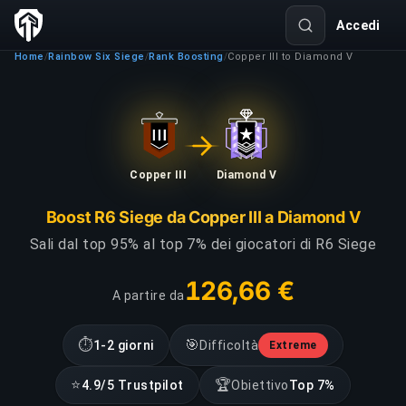
Accedi
Home
Rainbow Six Siege
Rank Boosting
Copper III to Diamond V
/
/
/
Copper III
Diamond V
Boost R6 Siege da Copper III a Diamond V
Sali dal top 95% al top 7% dei giocatori di R6 Siege
126,66 €
A partire da
⏱
🎯
1-2 giorni
Difficoltà
Extreme
⭐
🏆
4.9/5 Trustpilot
Obiettivo
Top 7%