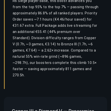
R6 Siege player base, this boost advances you
from the top 95% to the top 7% — passing through
approximately 86.8% of all ranked players. Priority
Order saves ~7.1 hours (€4.46/hour saved) for
€31.67 extra. Full Package adds live streaming for
an additional €55.41 (44% premium over
Standard). Division difficulty ranges from Copper
V (0.7h, ~3 games, €3.14) to Bronze III (1.7h, ~6
games, €7.64) — a 2.62× increase. Compared to a
natural 55% win-rate grind (~896 games,
~298.7h), our boosters complete this climb 10.5×
faster — saving approximately 811 games and
270.5h.