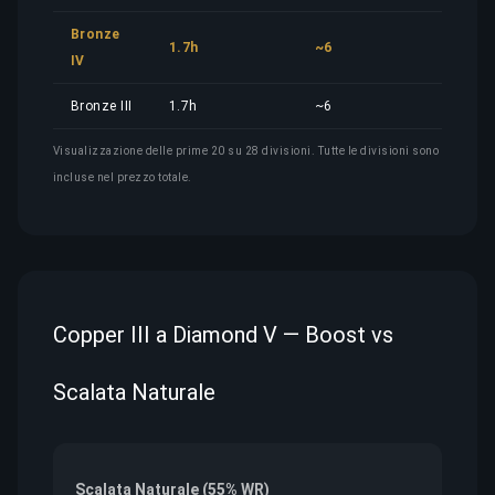
Bronze
1.7h
~6
7,64
IV
Bronze III
1.7h
~6
7,64
Visualizzazione delle prime 20 su 28 divisioni. Tutte le divisioni sono
incluse nel prezzo totale.
Copper III a Diamond V — Boost vs
Scalata Naturale
Scalata Naturale (55% WR)