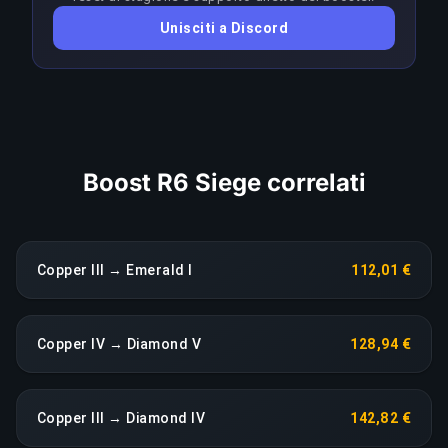
sul meta; qualsiasi calo di rendimento prolungato
Unisciti a Discord
fa scattare una riassegnazione immediata senza
costi aggiuntivi.
COPIA LINK
Boost R6 Siege correlati
Copper III → Emerald I
112,01 €
Copper IV → Diamond V
128,94 €
Copper III → Diamond IV
142,82 €