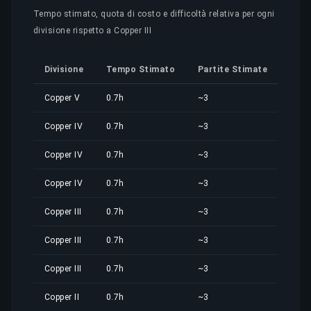
Tempo stimato, quota di costo e difficoltà relativa per ogni
divisione rispetto a Copper III
Divisione
Tempo Stimato
Partite Stimate
Quo
Copper V
0.7h
~3
3,14
Copper IV
0.7h
~3
3,14
Copper IV
0.7h
~3
3,14
Copper IV
0.7h
~3
3,14
Copper III
0.7h
~3
3,14
Copper III
0.7h
~3
3,14
Copper III
0.7h
~3
3,14
Copper II
0.7h
~3
3,14