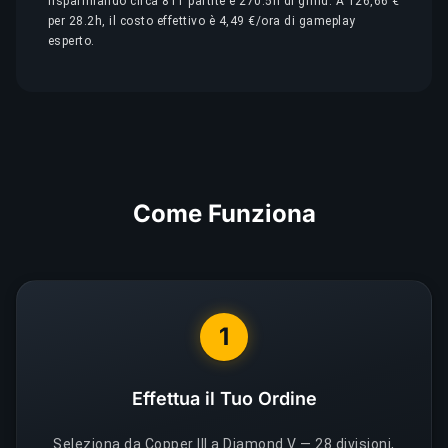
risparmiando circa 811 partite e 270.5h di grind. A 126,66 €
per 28.2h, il costo effettivo è 4,49 €/ora di gameplay
esperto.
Come Funziona
1
Effettua il Tuo Ordine
Seleziona da Copper III a Diamond V — 28 divisioni,