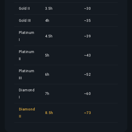
Gold II
3.5h
~30
2,45
Gold III
4h
~35
2,80
Platinum
4.5h
~39
3,15
I
Platinum
5h
~43
3,49
II
Platinum
6h
~52
4,19
III
Diamond
7h
~60
4,89
I
Diamond
8.5h
~73
5,94
II