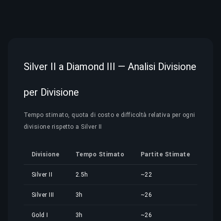
Silver II a Diamond III — Analisi Divisione
per Divisione
Tempo stimato, quota di costo e difficoltà relativa per ogni
divisione rispetto a Silver II
Divisione
Tempo Stimato
Partite Stimate
Quo
Silver II
2.5h
~22
1,75
Silver III
3h
~26
2,10
Gold I
3h
~26
2,10