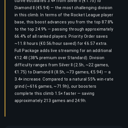
curve escalates 3.4× from Silver II (€1.75) to
Diamond II (€5.94) — the most challenging division
in this climb. In terms of the Rocket League player
base, this boost advances you from the top 87.8%
to the top 24.9% — passing through approximately
66.4% of all ranked players. Priority Order saves
~11.8 hours (€0.56/hour saved) for €6.57 extra.
Full Package adds live streaming for an additional
€12.48 (38% premium over Standard). Division
difficulty ranges from Silver II (2.5h, ~22 games,
€1.75) to Diamond II (8.5h, ~73 games, €5.94) — a
3.4× increase. Compared to a natural 55% win-rate
grind (~616 games, ~71.9h), our boosters
complete this climb 1.5× faster — saving
approximately 213 games and 24.9h.