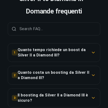
Domande frequenti
Quanto tempo richiede un boost da
1
Silver II a Diamond III?
Un boost da Silver II a Diamond III richiede
tipicamente 1-2 giorni. Con Ordine Prioritario, la
Quanto costa un boosting da Silver II
2
consegna è circa il 25% più veloce.
a Diamond III?
Il boosting da Silver II a Diamond III parte da
COPIA LINK
€32.86 per l'opzione standard. L'Ordine Prioritario
Il boosting da Silver II a Diamond III è
3
costa €39.43, mentre il Pacchetto Completo con
sicuro?
streaming è disponibile a €45.34.