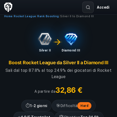
Accedi
Home
Rocket League
Rank Boosting
Silver II to Diamond III
/
/
/
Silver II
Diamond III
Boost Rocket League da Silver II a Diamond III
Sali dal top 87.8% al top 24.9% dei giocatori di Rocket
League
32,86 €
A partire da
⏱
🎯
1-2 giorni
Difficoltà
Hard