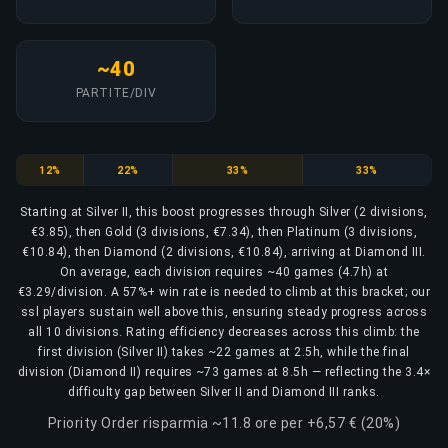
~40
PARTITE/DIV
Silver
Gold
Platinum
Diamond
12%
22%
33%
33%
Starting at Silver II, this boost progresses through Silver (2 divisions,
€3.85), then Gold (3 divisions, €7.34), then Platinum (3 divisions,
€10.84), then Diamond (2 divisions, €10.84), arriving at Diamond III.
On average, each division requires ~40 games (4.7h) at
€3.29/division. A 57%+ win rate is needed to climb at this bracket; our
ssl players sustain well above this, ensuring steady progress across
all 10 divisions. Rating efficiency decreases across this climb: the
first division (Silver II) takes ~22 games at 2.5h, while the final
division (Diamond II) requires ~73 games at 8.5h — reflecting the 3.4×
difficulty gap between Silver II and Diamond III ranks.
Priority Order risparmia ~11.8 ore per +6,57 € (20%)