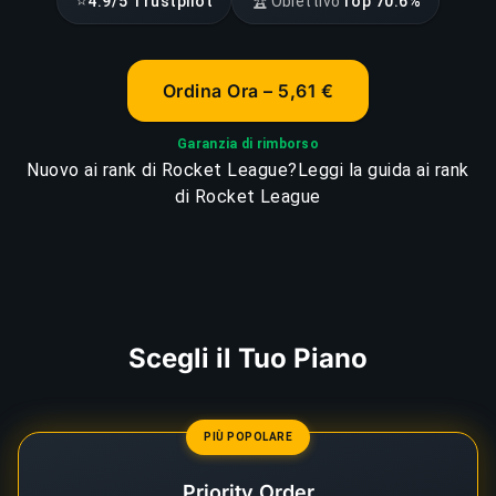
⭐
🏆
4.9/5 Trustpilot
Obiettivo
Top 70.6%
Ordina Ora – 5,61 €
Garanzia di rimborso
Nuovo ai rank di Rocket League?
Leggi la guida ai rank
di Rocket League
Scegli il Tuo Piano
PIÙ POPOLARE
Priority Order