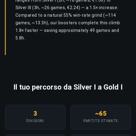
ranges from Silver I (2h, ~18 games, €1.50) to
Silver III (3h, ~26 games, €2.24) — a 1.5× increase.
Compared to a natural 55% win-rate grind (~114
games, ~13.3h), our boosters complete this climb
1.8× faster — saving approximately 49 games and
5.8h.
Il tuo percorso da Silver I a Gold I
3
~65
DIVISIONI
PARTITE STIMATE