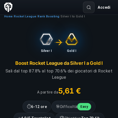
Accedi
Home
Rocket League
Rank Boosting
Silver I to Gold I
/
/
/
Silver I
Gold I
Boost Rocket League da Silver I a Gold I
Sali dal top 87.8% al top 70.6% dei giocatori di Rocket
League
5,61 €
A partire da
⏱
🎯
6-12 ore
Difficoltà
Easy