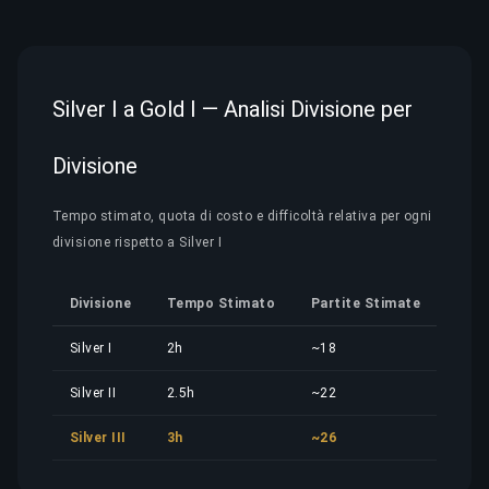
Silver I a Gold I — Analisi Divisione per
Divisione
Tempo stimato, quota di costo e difficoltà relativa per ogni
divisione rispetto a Silver I
Divisione
Tempo Stimato
Partite Stimate
Quo
Silver I
2h
~18
1,50
Silver II
2.5h
~22
1,87
Silver III
3h
~26
2,24