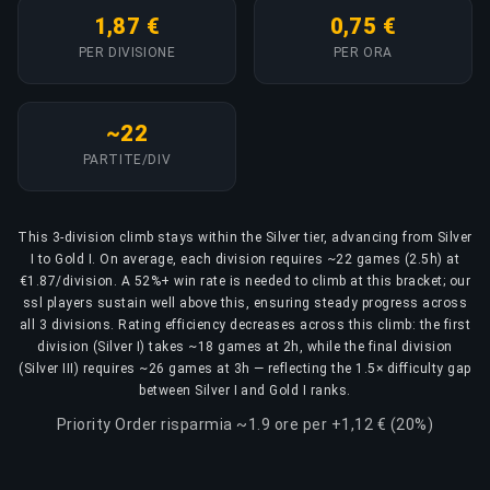
1,87 €
0,75 €
PER DIVISIONE
PER ORA
~22
PARTITE/DIV
This 3-division climb stays within the Silver tier, advancing from Silver
I to Gold I. On average, each division requires ~22 games (2.5h) at
€1.87/division. A 52%+ win rate is needed to climb at this bracket; our
ssl players sustain well above this, ensuring steady progress across
all 3 divisions. Rating efficiency decreases across this climb: the first
division (Silver I) takes ~18 games at 2h, while the final division
(Silver III) requires ~26 games at 3h — reflecting the 1.5× difficulty gap
between Silver I and Gold I ranks.
Priority Order risparmia ~1.9 ore per +1,12 € (20%)