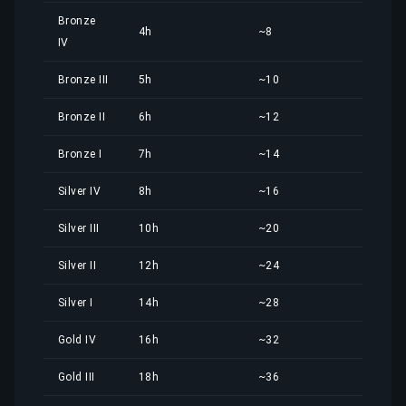
Bronze
4h
~8
3,93
IV
Bronze III
5h
~10
4,91
Bronze II
6h
~12
5,89
Bronze I
7h
~14
6,88
Silver IV
8h
~16
7,86
Silver III
10h
~20
9,82
Silver II
12h
~24
11,7
Silver I
14h
~28
13,7
Gold IV
16h
~32
15,7
Gold III
18h
~36
17,6