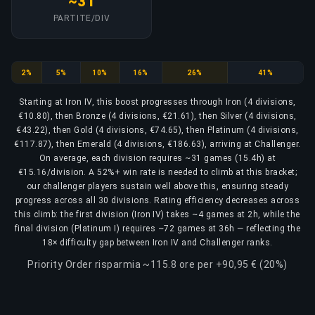
~31
PARTITE/DIV
Iron
Bronze
Silver
Gold
Platinum
Emerald
2%
5%
10%
16%
26%
41%
Starting at Iron IV, this boost progresses through Iron (4 divisions,
€10.80), then Bronze (4 divisions, €21.61), then Silver (4 divisions,
€43.22), then Gold (4 divisions, €74.65), then Platinum (4 divisions,
€117.87), then Emerald (4 divisions, €186.63), arriving at Challenger.
On average, each division requires ~31 games (15.4h) at
€15.16/division. A 52%+ win rate is needed to climb at this bracket;
our challenger players sustain well above this, ensuring steady
progress across all 30 divisions. Rating efficiency decreases across
this climb: the first division (Iron IV) takes ~4 games at 2h, while the
final division (Platinum I) requires ~72 games at 36h — reflecting the
18× difficulty gap between Iron IV and Challenger ranks.
Priority Order risparmia ~115.8 ore per +90,95 € (20%)