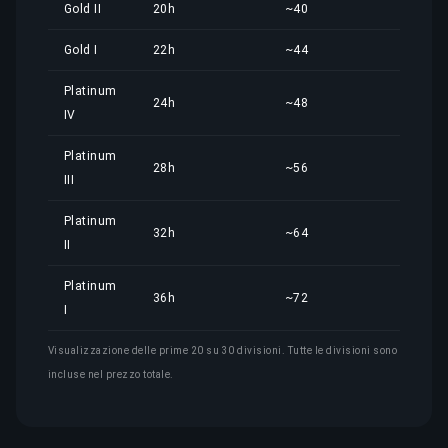
Gold II
20h
~40
19,6
Gold I
22h
~44
21,6
Platinum
24h
~48
23,5
IV
Platinum
28h
~56
27,5
III
Platinum
32h
~64
31,4
II
Platinum
36h
~72
35,3
I
Visualizzazione delle prime 20 su 30 divisioni. Tutte le divisioni sono
incluse nel prezzo totale.