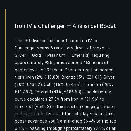
Iron IV a Challenger — Analisi del Boost
This 30-division LoL boost from Iron IV to
Challenger spans 6 rank tiers (Iron → Bronze →
Silver → Gold → Platinum → Emerald), requiring
approximately 926 games across 463 hours of
gameplay at €0.98/hour. Cost distribution across
tiers: Iron (2%, €10.80), Bronze (5%, €21.61), Silver
(10%, €43.22), Gold (16%, €74.65), Platinum (26%,
€117.87), Emerald (41%, €186.63). The difficulty
curve escalates 27.5× from Iron IV (€1.96) to
Emerald I (€54.02) — the most challenging division
in this climb. In terms of the LoL player base, this
boost advances you from the top 96.4% to the top
0.1% — passing through approximately 92.8% of all