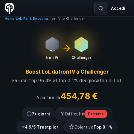
Accedi
Home
LoL
Rank Boosting
Iron IV to Challenger
/
/
/
Iron IV
Challenger
Boost LoL da Iron IV a Challenger
Sali dal top 96.4% al top 0.1% dei giocatori di LoL
454,78 €
A partire da
⏱
🎯
7+ giorni
Difficoltà
Extreme
⭐
🏆
4.9/5 Trustpilot
Obiettivo
Top 0.1%