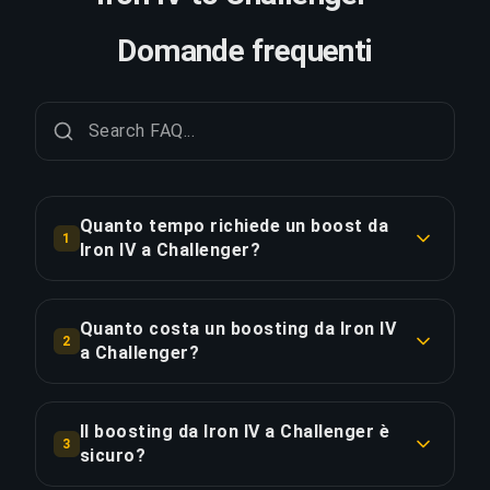
Domande frequenti
Quanto tempo richiede un boost da
1
Iron IV a Challenger?
Un boost da Iron IV a Challenger richiede
tipicamente 7+ giorni. Con Ordine Prioritario, la
Quanto costa un boosting da Iron IV
2
consegna è circa il 25% più veloce.
a Challenger?
Il boosting da Iron IV a Challenger parte da
COPIA LINK
€454.78 per l'opzione standard. L'Ordine
Il boosting da Iron IV a Challenger è
3
Prioritario costa €545.73, mentre il Pacchetto
sicuro?
Completo con streaming è disponibile a €654.88.