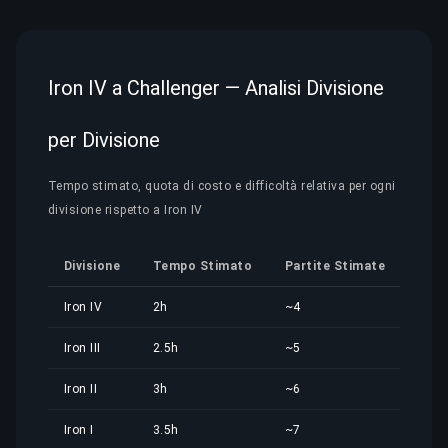
Iron IV a Challenger — Analisi Divisione
per Divisione
Tempo stimato, quota di costo e difficoltà relativa per ogni
divisione rispetto a Iron IV
Divisione
Tempo Stimato
Partite Stimate
Quo
Iron IV
2h
~4
1,96
Iron III
2.5h
~5
2,46
Iron II
3h
~6
2,95
Iron I
3.5h
~7
3,44