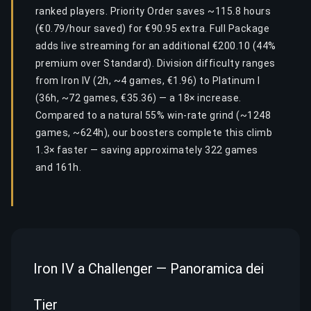
ranked players. Priority Order saves ~115.8 hours
(€0.79/hour saved) for €90.95 extra. Full Package
adds live streaming for an additional €200.10 (44%
premium over Standard). Division difficulty ranges
from Iron IV (2h, ~4 games, €1.96) to Platinum I
(36h, ~72 games, €35.36) — a 18× increase.
Compared to a natural 55% win-rate grind (~1248
games, ~624h), our boosters complete this climb
1.3× faster — saving approximately 322 games
and 161h.
Iron IV a Challenger — Panoramica dei
Tier