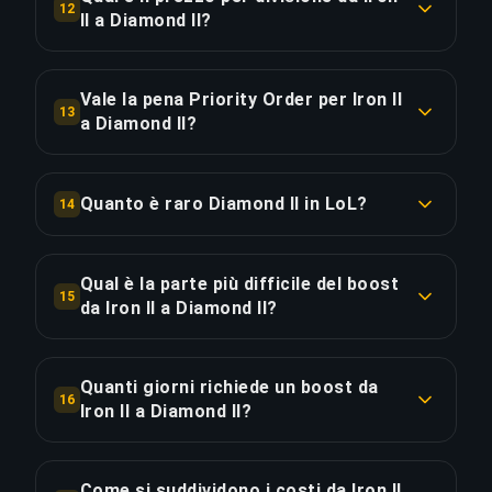
COPIA LINK
12
II a Diamond II?
COPIA LINK
Il boost da Iron II a Diamond II costa €24.38 per
divisione su 24 divisioni. Totale: €585.18.
Vale la pena Priority Order per Iron II
13
a Diamond II?
COPIA LINK
Priority Order aggiunge €117.03 (20%) per una
consegna del 25% più rapida, risparmiando circa
Quanto è raro Diamond II in LoL?
14
185 ore. Equivale a €0.63 per ora risparmiata.
Diamond II è un rank Molto raro — solo il top
4.5% dei giocatori di LoL raggiunge questo livello
Qual è la parte più difficile del boost
COPIA LINK
15
(dati di Season 2025 Split 1). Attualmente sei nel
da Iron II a Diamond II?
top 96.4% — questo boost ti porterà nel top
La divisione più impegnativa in questo boost è
4.5%.
Diamond III, 36.67x più difficile delle divisioni
Quanti giorni richiede un boost da
16
iniziali vicino a Iron II. I nostri challenger players
Iron II a Diamond II?
COPIA LINK
vincono molto più spesso di quanto perdano in
Questo boost da 24 divisioni richiede circa 740
questo range di rank per garantire una
ore di gioco — circa 31 giorni. Il costo effettivo
progressione costante.
Come si suddividono i costi da Iron II