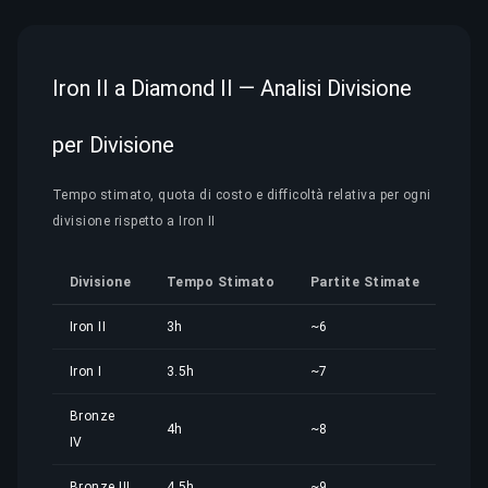
Iron II a Diamond II — Analisi Divisione
per Divisione
Tempo stimato, quota di costo e difficoltà relativa per ogni
divisione rispetto a Iron II
Divisione
Tempo Stimato
Partite Stimate
Quo
Iron II
3h
~6
2,37
Iron I
3.5h
~7
2,77
Bronze
4h
~8
3,16
IV
Bronze III
4.5h
~9
3,56