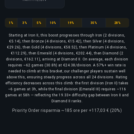
Iron
Bronze
Silver
Gold
Platinum
Emerald
Diamond
1%
3%
5%
10%
19%
35%
28%
Starting at Iron II, this boost progresses through Iron (2 divisions,
€5.14), then Bronze (4 divisions, €15.42), then Silver (4 divisions,
€29.26), then Gold (4 divisions, €58.52), then Platinum (4 divisions,
€112.29), then Emerald (4 divisions, €202.44), then Diamond (2
divisions, €162.11), arriving at Diamond II. On average, each division
requires ~62 games (30.8h) at €24.38/division. A 57%+ win rate is
needed to climb at this bracket; our challenger players sustain well
above this, ensuring steady progress across all 24 divisions. Rating
efficiency decreases across this climb: the first division (Iron II) takes
~6 games at 3h, while the final division (Emerald III) requires ~116
games at 58h — reflecting the 19.33× difficulty gap between Iron II and
Diamond II ranks.
Priority Order risparmia ~185 ore per +117,03 € (20%)