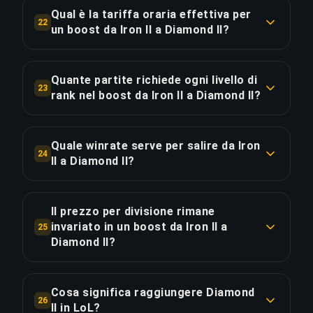
Questo boost da 24 divisioni rappresenta il 80%
quanto perda dall'inizio alla fine.
Qual è la tariffa oraria effettiva per
22
dell'intera scala. A €24.38/divisione è una delle
un boost da Iron II a Diamond II?
tratte più efficienti nella fascia Iron II-Diamond
COPIA LINK
Questo boost costa €0.79/ora di gioco effettivo
II.
su 740 ore. Per confronto, il supplemento
Quante partite richiede ogni livello di
23
Priority Order di €117.03 risparmia 185 ore —
rank nel boost da Iron II a Diamond II?
COPIA LINK
equivalente a €0.63/ora per una consegna più
Per livello: Iron: ~13 partite (2 div.); Bronze: ~39
rapida. Le 24 divisioni costano in media
partite (4 div.); Silver: ~75 partite (4 div.); Gold:
€24.38/divisione per un totale di €585.18.
Quale winrate serve per salire da Iron
24
~149 partite (4 div.); Platinum: ~284 partite (4
II a Diamond II?
div.); Emerald: ~512 partite (4 div.); Diamond:
COPIA LINK
Un winrate costante del 57%+ è sufficiente per
~410 partite (2 div.). Totale: ~1480 partite in 740
scalare da Iron II a Diamond II considerando i
ore. I livelli più alti richiedono più partite per
Il prezzo per divisione rimane
rapporti medi di guadagno/perdita di rating. I
invariato in un boost da Iron II a
divisione perché i guadagni di rating per vittoria
25
nostri challenger players vincono molto più
Diamond II?
diminuiscono man mano che i giocatori si
spesso di quanto perdano — ben oltre il minimo
avvicinano al proprio limite di abilità.
No — il costo è proporzionale al tempo di partita
— garantendo un progresso costante su tutte le
stimato. La prima divisione (Iron II) costa €2.37
Cosa significa raggiungere Diamond
24 divisioni senza lunghe serie di sconfitte.
26
COPIA LINK
(~3h, ~6 partite), mentre l'ultima (Emerald III)
II in LoL?