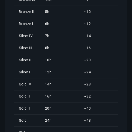
Bronze II
5h
~10
3,95
Bronze I
6h
~12
4,74
Silver IV
7h
~14
5,54
Silver III
8h
~16
6,33
Silver II
10h
~20
7,91
Silver I
12h
~24
9,49
Gold IV
14h
~28
11,0
Gold III
16h
~32
12,6
Gold II
20h
~40
15,8
Gold I
24h
~48
18,9