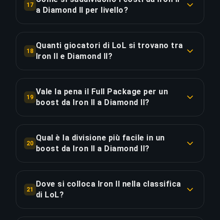
17
è €18.98/giorno. Priority Order riduce il tempo
a Diamond II per livello?
totale di ~185 ore, consegnando circa 23 giorni
COPIA LINK
Il boost da 24 divisioni copre 7 livelli: Iron (2 div.,
prima.
1% del costo, €5.14); Bronze (4 div., 3% del costo,
Quanti giocatori di LoL si trovano tra
18
€15.42); Silver (4 div., 5% del costo, €29.26); Gold
Iron II e Diamond II?
COPIA LINK
(4 div., 10% del costo, €58.52); Platinum (4 div.,
In base ai dati di Season 2025 Split 1, circa il
19% del costo, €112.29); Emerald (4 div., 35% del
90.9% dei giocatori classificati di LoL si trova tra
costo, €202.44); Diamond (2 div., 28% del costo,
Vale la pena il Full Package per un
19
Iron II e Diamond II. Attualmente sei nel top
boost da Iron II a Diamond II?
€162.11). Il segmento Diamond è
96.4% e Diamond II rappresenta il top 4.5%.
proporzionalmente più costoso perché le
Il Full Package costa €702.21 — €117.03 (20%) in
divisioni di rank elevato richiedono booster più
più rispetto allo Standard. Aggiunge lo streaming
Qual è la divisione più facile in un
esperti e partite più lunghe.
COPIA LINK
20
live per guardare i tuoi challenger players scalare
boost da Iron II a Diamond II?
in tempo reale e rivedere ogni partita. Per un
La divisione più veloce in questo boost è Iron II a
COPIA LINK
boost di 740 ore con 1480 partite, la media è di
€2.37 (costo proporzionale). La più impegnativa
€0.08 per partita per l'esperienza di streaming.
Dove si colloca Iron II nella classifica
21
è Diamond III a €86.99 — 36.67× più difficile. Il
di LoL?
tuo booster adatta lo stile di gioco su tutte le
COPIA LINK
Iron II si trova a circa il 7% della classifica di LoL.
24 divisioni per vincere molto più spesso di