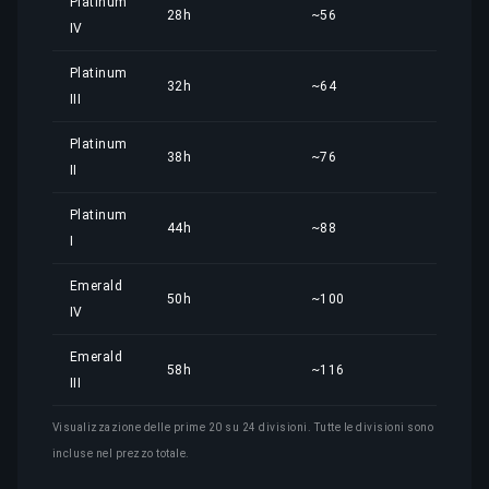
Platinum
28h
~56
22,1
IV
Platinum
32h
~64
25,3
III
Platinum
38h
~76
30,0
II
Platinum
44h
~88
34,7
I
Emerald
50h
~100
39,5
IV
Emerald
58h
~116
45,8
III
Visualizzazione delle prime 20 su 24 divisioni. Tutte le divisioni sono
incluse nel prezzo totale.