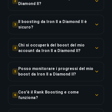
2
consegna è circa il 25% più veloce.
Diamond II?
Il boosting da Iron II a Diamond II parte da
COPIA LINK
€585.18 per l'opzione standard. L'Ordine
Il boosting da Iron II a Diamond II è
3
Prioritario costa €702.21, mentre il Pacchetto
sicuro?
Completo con streaming è disponibile a €702.21.
Sì, tutti i nostri booster utilizzano protezione
VPN corrispondente alla tua regione e giocano
Chi si occuperà del boost del mio
COPIA LINK
4
con la funzione "Appear Offline" attivata.
account da Iron II a Diamond II?
Abbiamo completato oltre 50.000 ordini con una
Solo Challenger players verificati gestiscono i
valutazione di 4,9/5 su Trustpilot.
nostri boost. Ogni booster passa attraverso un
Posso monitorare i progressi del mio
5
rigoroso processo di selezione che include
boost da Iron II a Diamond II?
COPIA LINK
verifica del rango e analisi del tasso di vittoria.
Assolutamente! Dopo aver effettuato l'ordine,
avrai accesso a una dashboard in tempo reale
Cos'è il Rank Boosting e come
COPIA LINK
6
che mostra i progressi. Con il Pacchetto
funziona?
Completo, puoi guardare il boost in diretta
Il Rank Boosting è un servizio in cui un giocatore
tramite streaming.