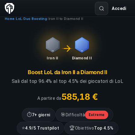
Accedi
Home
LoL
Duo Boosting
Iron II to Diamond II
/
/
/
Iron II
Diamond II
Boost LoL da Iron II a Diamond II
Sali dal top 96.4% al top 4.5% dei giocatori di LoL
585,18 €
A partire da
⏱
🎯
7+ giorni
Difficoltà
Extreme
⭐
🏆
4.9/5 Trustpilot
Obiettivo
Top 4.5%