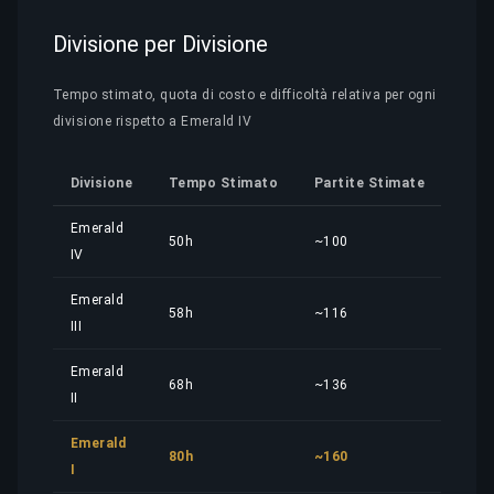
Divisione per Divisione
Tempo stimato, quota di costo e difficoltà relativa per ogni
divisione rispetto a Emerald IV
Divisione
Tempo Stimato
Partite Stimate
Quo
Emerald
50h
~100
37,5
IV
Emerald
58h
~116
43,5
III
Emerald
68h
~136
51,0
II
Emerald
80h
~160
60,0
I