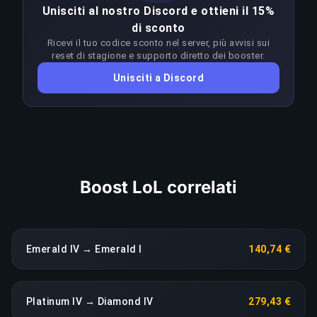
Unisciti al nostro Discord e ottieni il 15%
Emerald IV–Diamond IV richiede un'abilità molto
difficoltà su tutte le 4 divisioni.
di sconto
superiore al rank target. I booster adattano
Ricevi il tuo codice sconto nel server, più avvisi sui
l'approccio a ogni patch per restare in vantaggio
reset di stagione e supporto diretto dei booster.
COPIA LINK
sul meta; qualsiasi calo di rendimento prolungato
Unisciti a Discord
fa scattare una riassegnazione immediata senza
costi aggiuntivi.
COPIA LINK
Boost LoL correlati
Emerald IV → Emerald I
140,74 €
Platinum IV → Diamond IV
279,43 €