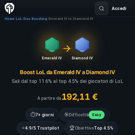
Accedi
Home
LoL
Duo Boosting
Emerald IV to Diamond IV
/
/
/
Emerald IV
Diamond IV
Boost LoL da Emerald IV a Diamond IV
Sali dal top 11.6% al top 4.5% dei giocatori di LoL
192,11 €
A partire da
⏱
🎯
7+ giorni
Difficoltà
Easy
⭐
🏆
4.9/5 Trustpilot
Obiettivo
Top 4.5%