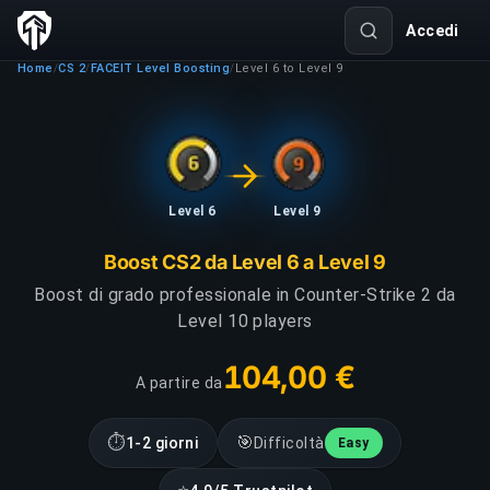
Accedi
Home
CS 2
FACEIT Level Boosting
Level 6 to Level 9
/
/
/
Level 6
Level 9
Boost CS2 da Level 6 a Level 9
Boost di grado professionale in Counter-Strike 2 da
Level 10 players
104,00 €
A partire da
⏱
🎯
1-2 giorni
Difficoltà
Easy