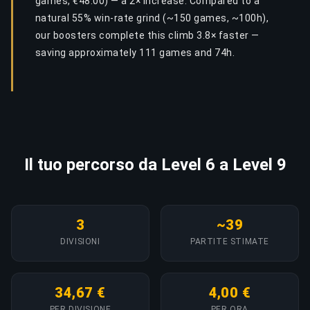
games, €48.00) — a 2× increase. Compared to a
natural 55% win-rate grind (~150 games, ~100h),
our boosters complete this climb 3.8× faster —
saving approximately 111 games and 74h.
Il tuo percorso da Level 6 a Level 9
3
~39
DIVISIONI
PARTITE STIMATE
34,67 €
4,00 €
PER DIVISIONE
PER ORA