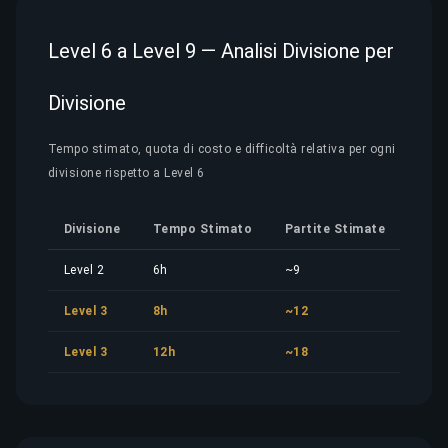
Level 6 a Level 9 — Analisi Divisione per
Divisione
Tempo stimato, quota di costo e difficoltà relativa per ogni
divisione rispetto a Level 6
Divisione
Tempo Stimato
Partite Stimate
Quo
Level 2
6h
~9
24,0
Level 3
8h
~12
32,0
Level 3
12h
~18
48,0