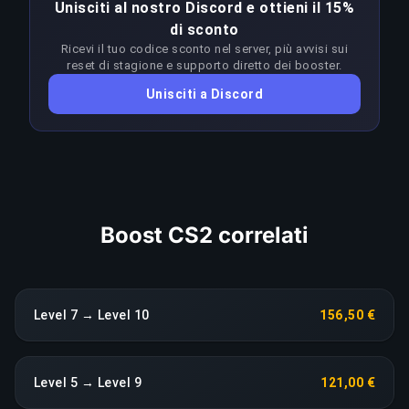
Unisciti al nostro Discord e ottieni il 15%
un'abilità molto superiore al rank target. I
di sconto
booster adattano l'approccio a ogni patch per
Ricevi il tuo codice sconto nel server, più avvisi sui
restare in vantaggio sul meta; qualsiasi calo di
reset di stagione e supporto diretto dei booster.
rendimento prolungato fa scattare una
Unisciti a Discord
riassegnazione immediata senza costi aggiuntivi.
COPIA LINK
Boost CS2 correlati
Level 7 → Level 10
156,50 €
Level 5 → Level 9
121,00 €