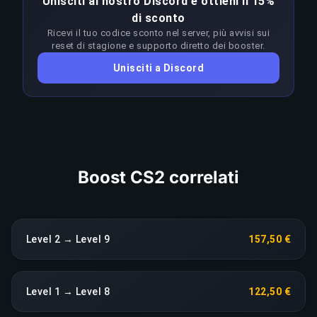
Unisciti al nostro Discord e ottieni il 15%
un'abilità molto superiore al rank target. I
di sconto
booster adattano l'approccio a ogni patch per
Ricevi il tuo codice sconto nel server, più avvisi sui
restare in vantaggio sul meta; qualsiasi calo di
reset di stagione e supporto diretto dei booster.
rendimento prolungato fa scattare una
Unisciti a Discord
riassegnazione immediata senza costi aggiuntivi.
COPIA LINK
Boost CS2 correlati
Level 2 → Level 9
157,50 €
Level 1 → Level 8
122,50 €