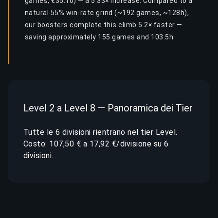
games, €35.10) — a 5.33× increase. Compared to a
natural 55% win-rate grind (~192 games, ~128h),
our boosters complete this climb 5.2× faster —
saving approximately 155 games and 103.5h.
Level 2 a Level 8 — Panoramica dei Tier
Tutte le 6 divisioni rientrano nel tier Level.
Costo: 107,50 € a 17,92 €/divisione su 6
divisioni.