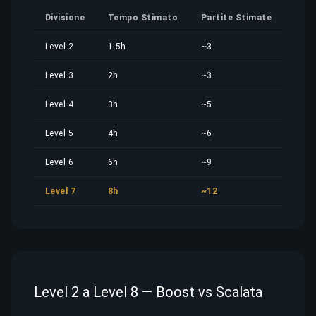
Divisione
Tempo Stimato
Partite Stimate
Quo
Level 2
1.5h
~3
6,58
Level 3
2h
~3
8,78
Level 4
3h
~5
13,1
Level 5
4h
~6
17,5
Level 6
6h
~9
26,3
Level 7
8h
~12
35,1
Level 2 a Level 8 — Boost vs Scalata