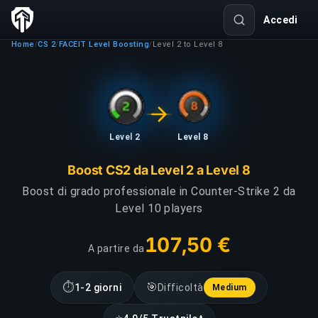
Accedi
Home
CS 2
FACEIT Level Boosting
Level 2 to Level 8
/
/
/
Level 2
Level 8
Boost CS2 da Level 2 a Level 8
Boost di grado professionale in Counter-Strike 2 da
Level 10 players
107,50 €
A partire da
⏱
🎯
1-2 giorni
Difficoltà
Medium