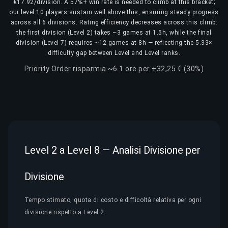
€17.92/division. A 57%+ win rate is needed to climb at this bracket;
our level 10 players sustain well above this, ensuring steady progress
across all 6 divisions. Rating efficiency decreases across this climb:
the first division (Level 2) takes ~3 games at 1.5h, while the final
division (Level 7) requires ~12 games at 8h — reflecting the 5.33×
difficulty gap between Level and Level ranks.
Priority Order risparmia ~6.1 ore per +32,25 € (30%)
Level 2 a Level 8 — Analisi Divisione per
Divisione
Tempo stimato, quota di costo e difficoltà relativa per ogni
divisione rispetto a Level 2