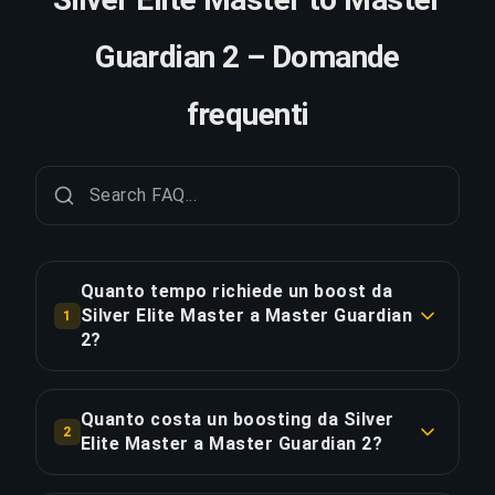
Guardian 2 – Domande
frequenti
Quanto tempo richiede un boost da
Silver Elite Master a Master Guardian
1
2?
Un boost da Silver Elite Master a Master
Guardian 2 richiede tipicamente 1-2 giorni. Con
Quanto costa un boosting da Silver
2
Ordine Prioritario, la consegna è circa il 25% più
Elite Master a Master Guardian 2?
veloce.
Il boosting da Silver Elite Master a Master