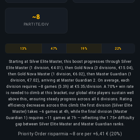
~8
PARTITE/DIV
Silver Elite Master
Gold Nova
Gold Nova Master
Master Guardian
13%
47%
19%
22%
Starting at Silver Elite Master, this boost progresses through Silver
Elite Master (1 division, €4.01), then Gold Nova (3 divisions, €15.04),
then Gold Nova Master (1 division, €6.02), then Master Guardian (1
division, €7.02), arriving at Master Guardian 2. On average, each
division requires ~8 games (5.3h) at €5.35/division. A 70%+ win rate
is needed to climb at this bracket; our global elite players sustain well
above this, ensuring steady progress across all 6 divisions. Rating
efficiency decreases across this climb: the first division (Silver Elite
Master) takes ~6 games at 4h, while the final division (Master
Guardian 1) requires ~11 games at 7h — reflecting the 1.75× difficulty
gap between Silver Elite Master and Master Guardian ranks.
Priority Order risparmia ~8 ore per +6,41 € (20%)