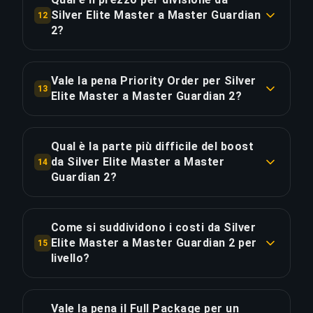
Silver Elite Master a Master Guardian
12
COPIA LINK
2?
COPIA LINK
Il boost da Silver Elite Master a Master Guardian
2 costa €5.35 per divisione su 6 divisioni. Totale:
Vale la pena Priority Order per Silver
13
€32.08.
Elite Master a Master Guardian 2?
Priority Order aggiunge €6.41 (20%) per una
COPIA LINK
consegna del 25% più rapida, risparmiando circa
Qual è la parte più difficile del boost
8 ore. Equivale a €0.80 per ora risparmiata.
da Silver Elite Master a Master
14
Guardian 2?
COPIA LINK
La divisione più impegnativa in questo boost è
Master Guardian 1, 1.75x più difficile delle
Come si suddividono i costi da Silver
divisioni iniziali vicino a Silver Elite Master. I
Elite Master a Master Guardian 2 per
15
nostri global elite players vincono molto più
livello?
spesso di quanto perdano in questo range di
Il boost da 6 divisioni copre 4 livelli: Silver Elite
rank per garantire una progressione costante.
Master (1 div., 13% del costo, €4.01); Gold Nova
Vale la pena il Full Package per un