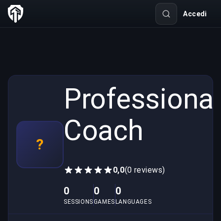
Accedi
Professional
Coach
?
0,0
(0 reviews)
0
0
0
SESSIONS
GAMES
LANGUAGES