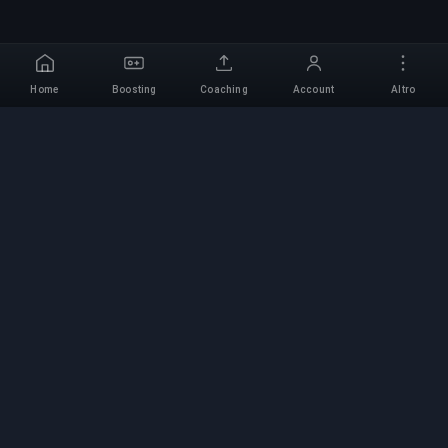
Home
Boosting
Coaching
Account
Altro
Servizio di Boosting
Professionale
Servizi professionali di boosting per giochi con
esperti verificati. Salite di rango sicure, veloci e
affidabili per tutti i giochi competitivi.