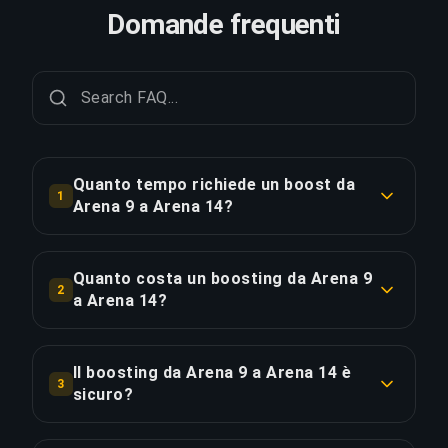
Domande frequenti
Quanto tempo richiede un boost da
1
Arena 9 a Arena 14?
Un boost da Arena 9 a Arena 14 richiede
tipicamente 12-24 ore. Con Ordine Prioritario, la
Quanto costa un boosting da Arena 9
2
consegna è circa il 25% più veloce.
a Arena 14?
Il boosting da Arena 9 a Arena 14 parte da
COPIA LINK
€82.57 per l'opzione standard. L'Ordine Prioritario
Il boosting da Arena 9 a Arena 14 è
3
costa €99.09, mentre il Pacchetto Completo con
sicuro?
streaming è disponibile a €113.95.
Sì, tutti i nostri booster utilizzano protezione