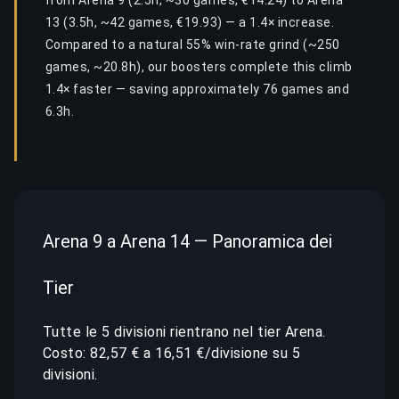
from Arena 9 (2.5h, ~30 games, €14.24) to Arena
13 (3.5h, ~42 games, €19.93) — a 1.4× increase.
Compared to a natural 55% win-rate grind (~250
games, ~20.8h), our boosters complete this climb
1.4× faster — saving approximately 76 games and
6.3h.
Arena 9 a Arena 14 — Panoramica dei
Tier
Tutte le 5 divisioni rientrano nel tier Arena.
Costo: 82,57 € a 16,51 €/divisione su 5
divisioni.