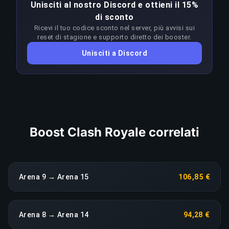
Unisciti al nostro Discord e ottieni il 15%
Arena–Arena richiede un'abilità molto superiore
di sconto
al rank target. I booster adattano l'approccio a
Ricevi il tuo codice sconto nel server, più avvisi sui
ogni patch per restare in vantaggio sul meta;
reset di stagione e supporto diretto dei booster.
qualsiasi calo di rendimento prolungato fa
Unisciti a Discord
scattare una riassegnazione immediata senza
costi aggiuntivi.
COPIA LINK
Boost Clash Royale correlati
Arena 9 → Arena 15
106,85 €
Arena 8 → Arena 14
94,28 €