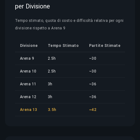
per Divisione
Tempo stimato, quota di costo e difficoltà relativa per ogni
divisione rispetto a Arena 9
Divisione
Tempo Stimato
Partite Stimate
Quo
Arena 9
2.5h
~30
14,2
Arena 10
2.5h
~30
14,2
Arena 11
3h
~36
17,0
Arena 12
3h
~36
17,0
Arena 13
3.5h
~42
19,9