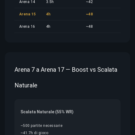
Arena 14
3.5h
~42
21,9
Arena 15
4h
~48
25,0
Arena 16
4h
~48
25,0
Arena 7 a Arena 17 — Boost vs Scalata
Naturale
Scalata Naturale (55% WR)
~500 partite necessarie
~41.7h di gioco