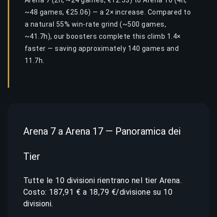
Arena 7 (2h, ~24 games, €12.53) to Arena 16 (4h,
~48 games, €25.06) — a 2× increase. Compared to
a natural 55% win-rate grind (~500 games,
~41.7h), our boosters complete this climb 1.4×
faster — saving approximately 140 games and
11.7h.
Arena 7 a Arena 17 — Panoramica dei
Tier
Tutte le 10 divisioni rientrano nel tier Arena.
Costo: 187,91 € a 18,79 €/divisione su 10
divisioni.