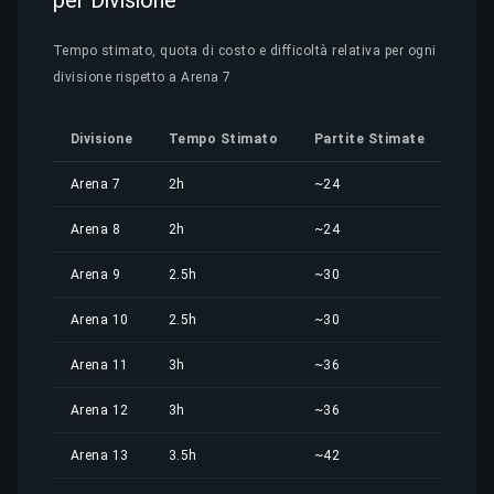
per Divisione
Tempo stimato, quota di costo e difficoltà relativa per ogni
divisione rispetto a Arena 7
Divisione
Tempo Stimato
Partite Stimate
Quo
Arena 7
2h
~24
12,5
Arena 8
2h
~24
12,5
Arena 9
2.5h
~30
15,6
Arena 10
2.5h
~30
15,6
Arena 11
3h
~36
18,7
Arena 12
3h
~36
18,7
Arena 13
3.5h
~42
21,9