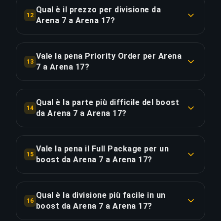
Order risparmi ~7.5 ore per il 20% in più.
Qual è il prezzo per divisione da
COPIA LINK
12
Arena 7 a Arena 17?
COPIA LINK
Il boost da Arena 7 a Arena 17 costa €18.79 per
divisione su 10 divisioni. Totale: €187.91.
Vale la pena Priority Order per Arena
13
7 a Arena 17?
COPIA LINK
Priority Order aggiunge €37.58 (20%) per una
consegna del 25% più rapida, risparmiando circa
Qual è la parte più difficile del boost
14
7.5 ore. Equivale a €5.01 per ora risparmiata.
da Arena 7 a Arena 17?
La divisione più impegnativa in questo boost è
COPIA LINK
Arena 15, 2x più difficile delle divisioni iniziali
Vale la pena il Full Package per un
15
vicino a Arena 7. I nostri ultimate champion
boost da Arena 7 a Arena 17?
players vincono molto più spesso di quanto
Il Full Package costa €259.31 — €71.40 (38%) in
perdano in questo range di rank per garantire una
più rispetto allo Standard. Aggiunge lo streaming
progressione costante.
Qual è la divisione più facile in un
16
live per guardare i tuoi ultimate champion players
boost da Arena 7 a Arena 17?
scalare in tempo reale e rivedere ogni partita. Per