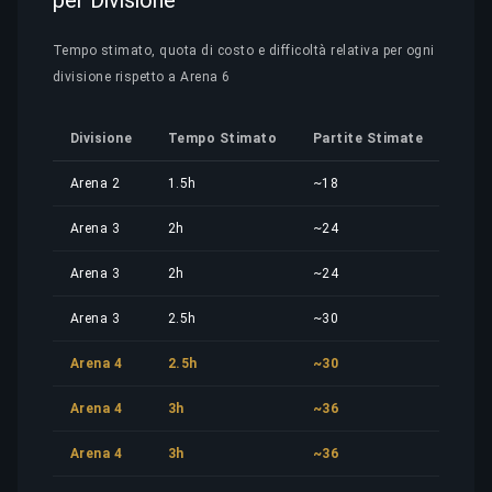
per Divisione
Tempo stimato, quota di costo e difficoltà relativa per ogni
divisione rispetto a Arena 6
Divisione
Tempo Stimato
Partite Stimate
Quo
Arena 2
1.5h
~18
8,39
Arena 3
2h
~24
11,1
Arena 3
2h
~24
11,1
Arena 3
2.5h
~30
13,9
Arena 4
2.5h
~30
13,9
Arena 4
3h
~36
16,7
Arena 4
3h
~36
16,7