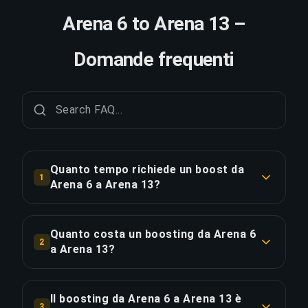
Arena 6 to Arena 13 –
Domande frequenti
Quanto tempo richiede un boost da
1
Arena 6 a Arena 13?
Un boost da Arena 6 a Arena 13 richiede
tipicamente 12-24 ore. Con Ordine Prioritario, la
Quanto costa un boosting da Arena 6
2
consegna è circa il 25% più veloce.
a Arena 13?
Il boosting da Arena 6 a Arena 13 parte da
COPIA LINK
€92.24 per l'opzione standard. L'Ordine Prioritario
Il boosting da Arena 6 a Arena 13 è
3