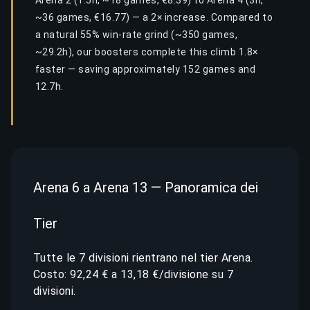
Arena 2 (1.5h, ~18 games, €8.39) to Arena 4 (3h,
~36 games, €16.77) — a 2× increase. Compared to
a natural 55% win-rate grind (~350 games,
~29.2h), our boosters complete this climb 1.8×
faster — saving approximately 152 games and
12.7h.
Arena 6 a Arena 13 — Panoramica dei
Tier
Tutte le 7 divisioni rientrano nel tier Arena.
Costo: 92,24 € a 13,18 €/divisione su 7
divisioni.