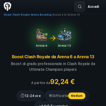
Accedi
Home
Clash Royale
Arena Boosting
Arena 6 to Arena 13
/
/
/
Arena 6
Arena 13
Boost Clash Royale da Arena 6 a Arena 13
Boost di grado professionale in Clash Royale da
Ultimate Champion players
92,24 €
A partire da
⏱
🎯
12-24 ore
Difficoltà
Medium