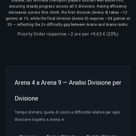
bracket; our ultimate champion players sustain well above this,
ensuring steady progress across all 5 divisions. Rating efficiency
decreases across this climb: the first division (Arena 4) takes ~12
games at 1h, while the final division (Arena 8) requires ~24 games at
2h — reflecting the 2× difficulty gap between Arena and Arena ranks.
Priority Order risparmia ~2 ore per +9,63 € (20%)
Arena 4 a Arena 9 — Analisi Divisione per
Divisione
Tempo stimato, quota di costo e difficoltà relativa per ogni
divisione rispetto a Arena 4