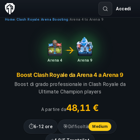
Accedi
Home
Clash Royale
Arena Boosting
Arena 4 to Arena 9
/
/
/
Arena 4
Arena 9
Boost Clash Royale da Arena 4 a Arena 9
Boost di grado professionale in Clash Royale da
Ultimate Champion players
48,11 €
A partire da
⏱
🎯
6-12 ore
Difficoltà
Medium