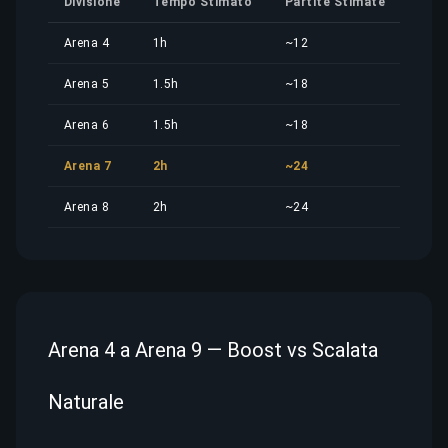
Divisione
Tempo Stimato
Partite Stimate
Quo
Arena 4
1h
~12
6,01
Arena 5
1.5h
~18
9,02
Arena 6
1.5h
~18
9,02
Arena 7
2h
~24
12,0
Arena 8
2h
~24
12,0
Arena 4 a Arena 9 — Boost vs Scalata
Naturale