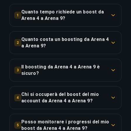
Quanto tempo richiede un boost da
1
Arena 4 a Arena 9?
Un boost da Arena 4 a Arena 9 richiede
tipicamente 6-12 ore. Con Ordine Prioritario, la
Quanto costa un boosting da Arena 4
2
consegna è circa il 25% più veloce.
a Arena 9?
Il boosting da Arena 4 a Arena 9 parte da €48.11
COPIA LINK
per l'opzione standard. L'Ordine Prioritario costa
Il boosting da Arena 4 a Arena 9 è
3
€57.74, mentre il Pacchetto Completo con
sicuro?
streaming è disponibile a €66.40.
Sì, tutti i nostri booster utilizzano protezione
VPN corrispondente alla tua regione e giocano
Chi si occuperà del boost del mio
COPIA LINK
4
con la funzione "Appear Offline" attivata.
account da Arena 4 a Arena 9?
Abbiamo completato oltre 50.000 ordini con una
Solo Ultimate Champion players verificati
valutazione di 4,9/5 su Trustpilot.
gestiscono i nostri boost. Ogni booster passa
Posso monitorare i progressi del mio
5
attraverso un rigoroso processo di selezione
boost da Arena 4 a Arena 9?
COPIA LINK