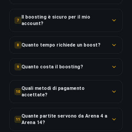
Completo, puoi guardare il boost in diretta
Il Rank Boosting è un servizio in cui un giocatore
tramite streaming.
professionista (booster) accede al tuo account
Il boosting è sicuro per il mio
7
e gioca partite classificate per migliorare il tuo
account?
COPIA LINK
rango. Scegli il tuo rango attuale e desiderato,
Sì, usiamo VPN corrispondenti alla tua posizione,
assegniamo un booster qualificato, e puoi
evitiamo schemi di attività sospetti, e i nostri
seguire i progressi in tempo reale.
Quanto tempo richiede un boost?
8
booster non chattano mai (a meno che tu non lo
La durata dipende dalla differenza di rango.
richieda). Abbiamo completato oltre 50.000
COPIA LINK
Media: 1 divisione = 1-2 giorni, 5 divisioni = 4-7
ordini senza ban. Raccomandiamo anche
Quanto costa il boosting?
9
giorni. Fattori: tempi di coda, winrate, MMR. Con
autenticazione a due fattori e password uniche.
I prezzi variano in base al gioco e alla differenza
Priority Order (+20% velocità) puoi ridurre il
di rango. Esempio: Bronzo a Argento = €15-25,
tempo del 30-40%.
Quali metodi di pagamento
COPIA LINK
10
Oro a Platino = €40-60, Platino a Diamante =
accettate?
€80-120. Usa il nostro calcolatore di prezzi per
COPIA LINK
Accettiamo carte di credito (Visa, Mastercard,
preventivi esatti. Extra come Priority Order e
Amex), PayPal, criptovalute (Bitcoin, Ethereum) e
streaming aumentano il prezzo del 15-25%.
Quante partite servono da Arena 4 a
11
bonifici bancari SEPA. Tutti i pagamenti sono
Arena 14?
crittografati SSL e elaborati tramite Stripe.
COPIA LINK