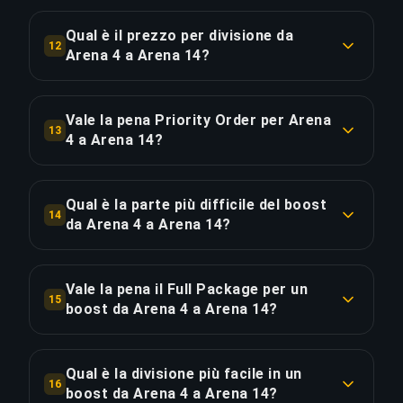
Circa 270 partite (22.5 ore di gioco). Con Priority
Order risparmi ~5.6 ore per il 20% in più.
Qual è il prezzo per divisione da
COPIA LINK
12
Arena 4 a Arena 14?
COPIA LINK
Il boost da Arena 4 a Arena 14 costa €13.07 per
divisione su 10 divisioni. Totale: €130.69.
Vale la pena Priority Order per Arena
13
4 a Arena 14?
COPIA LINK
Priority Order aggiunge €26.14 (20%) per una
consegna del 25% più rapida, risparmiando circa
Qual è la parte più difficile del boost
14
5.6 ore. Equivale a €4.67 per ora risparmiata.
da Arena 4 a Arena 14?
La divisione più impegnativa in questo boost è
COPIA LINK
Arena 13, 3.5x più difficile delle divisioni iniziali
Vale la pena il Full Package per un
15
vicino a Arena 4. I nostri ultimate champion
boost da Arena 4 a Arena 14?
players vincono molto più spesso di quanto
Il Full Package costa €180.35 — €49.66 (38%) in
perdano in questo range di rank per garantire una
più rispetto allo Standard. Aggiunge lo streaming
progressione costante.
Qual è la divisione più facile in un
16
live per guardare i tuoi ultimate champion players
boost da Arena 4 a Arena 14?