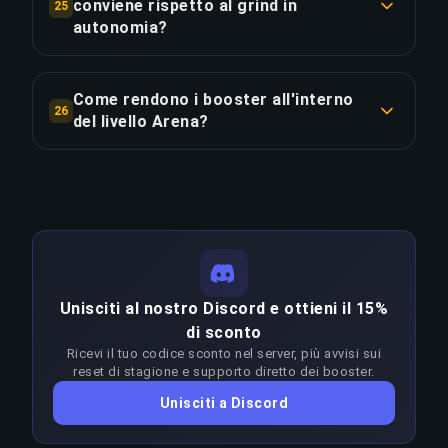
ogni livello. A Arena 4 una divisione richiede ~12
conviene rispetto al grind in
25
viene completata in 6–12 giorni.
partite (~1h). A Arena 13 sale a ~42 partite
autonomia?
(~3.5h) — 3.5× più dispendioso. Questo perché i
Grindare da Arena 4 a Arena 14 in autonomia
COPIA LINK
guadagni di rating per vittoria diminuiscono
richiede ~500 partite contro ~270 con il nostro
Come rendono i booster all'interno
quando i giocatori si avvicinano al limite di abilità,
26
servizio — risparmiando circa 230 partite e 19.2
del livello Arena?
richiedendo più vittorie per divisione ai rank più
ore. A €130.69, equivale a €6.81/ora risparmiata o
alti. Il nostro pricing rispecchia direttamente
I nostri ultimate champion players assegnati a
€13.07/divisione sulle 10 divisioni. Per i giocatori
questa curva di difficoltà su tutte le 10 divisioni.
questa tratta si specializzano all'interno del
che valorizzano il proprio tempo, è uno degli
livello Arena, ossia hanno una conoscenza
investimenti più efficienti nel gaming
COPIA LINK
approfondita del meta, dei matchup, delle
competitivo.
strategie ottimali e del game sense a questi
livelli. Vincere in modo costante nella fascia
COPIA LINK
Unisciti al nostro Discord e ottieni il 15%
Arena–Arena richiede un'abilità molto superiore
di sconto
al rank target. I booster adattano l'approccio a
Ricevi il tuo codice sconto nel server, più avvisi sui
ogni patch per restare in vantaggio sul meta;
reset di stagione e supporto diretto dei booster.
qualsiasi calo di rendimento prolungato fa
Unisciti a Discord
scattare una riassegnazione immediata senza
costi aggiuntivi.