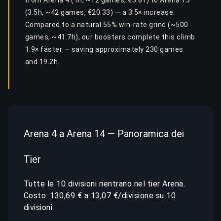
from Arena 4 (1h, ~12 games, €5.81) to Arena 13
(3.5h, ~42 games, €20.33) — a 3.5× increase.
Compared to a natural 55% win-rate grind (~500
games, ~41.7h), our boosters complete this climb
1.9× faster — saving approximately 230 games
and 19.2h.
Arena 4 a Arena 14 — Panoramica dei
Tier
Tutte le 10 divisioni rientrano nel tier Arena.
Costo: 130,69 € a 13,07 €/divisione su 10
divisioni.