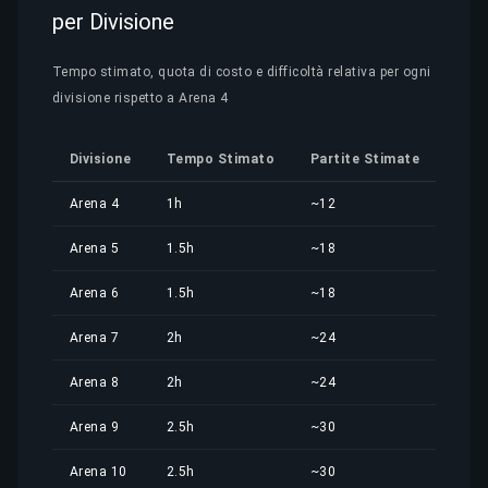
per Divisione
Tempo stimato, quota di costo e difficoltà relativa per ogni
divisione rispetto a Arena 4
Divisione
Tempo Stimato
Partite Stimate
Quo
Arena 4
1h
~12
5,81
Arena 5
1.5h
~18
8,71
Arena 6
1.5h
~18
8,71
Arena 7
2h
~24
11,6
Arena 8
2h
~24
11,6
Arena 9
2.5h
~30
14,5
Arena 10
2.5h
~30
14,5