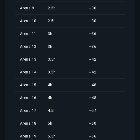
Arena 9
2.5h
~30
17,4
Arena 10
2.5h
~30
17,4
Arena 11
3h
~36
20,9
Arena 12
3h
~36
20,9
Arena 13
3.5h
~42
24,4
Arena 14
3.5h
~42
24,4
Arena 15
4h
~48
27,9
Arena 16
4h
~48
27,9
Arena 17
4.5h
~54
31,4
Arena 18
5h
~60
34,9
Arena 19
5.5h
~66
38,4