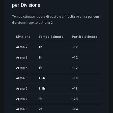
per Divisione
Tempo stimato, quota di costo e difficoltà relativa per ogni
divisione rispetto a Arena 2
Divisione
Tempo Stimato
Partite Stimate
Quo
Arena 2
1h
~12
6,98
Arena 3
1h
~12
6,98
Arena 4
1h
~12
6,98
Arena 5
1.5h
~18
10,4
Arena 6
1.5h
~18
10,4
Arena 7
2h
~24
13,9
Arena 8
2h
~24
13,9