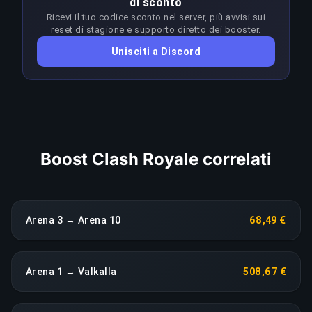
di sconto
al rank target. I booster adattano l'approccio a
Ricevi il tuo codice sconto nel server, più avvisi sui
ogni patch per restare in vantaggio sul meta;
reset di stagione e supporto diretto dei booster.
qualsiasi calo di rendimento prolungato fa
Unisciti a Discord
scattare una riassegnazione immediata senza
costi aggiuntivi.
COPIA LINK
Boost Clash Royale correlati
Arena 3 → Arena 10
68,49 €
Arena 1 → Valkalla
508,67 €