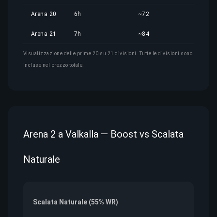
Arena 20
6h
~72
41,8
Arena 21
7h
~84
48,8
Visualizzazione delle prime 20 su 21 divisioni. Tutte le divisioni sono
incluse nel prezzo totale.
Arena 2 a Valkalla — Boost vs Scalata
Naturale
Scalata Naturale (55% WR)