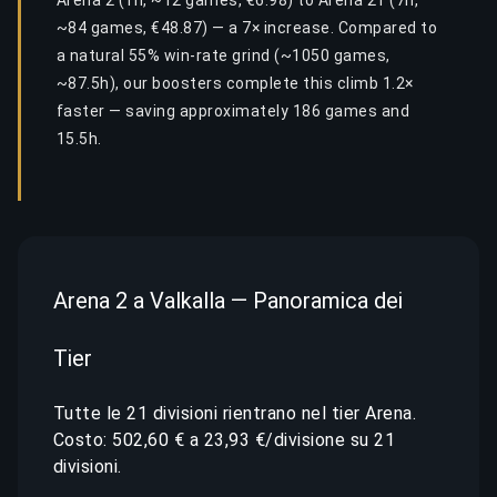
Arena 2 (1h, ~12 games, €6.98) to Arena 21 (7h,
~84 games, €48.87) — a 7× increase. Compared to
a natural 55% win-rate grind (~1050 games,
~87.5h), our boosters complete this climb 1.2×
faster — saving approximately 186 games and
15.5h.
Arena 2 a Valkalla — Panoramica dei
Tier
Tutte le 21 divisioni rientrano nel tier Arena.
Costo: 502,60 € a 23,93 €/divisione su 21
divisioni.