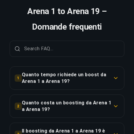
Arena 1 to Arena 19 –
Domande frequenti
Quanto tempo richiede un boost da
1
Arena 1 a Arena 19?
Un boost da Arena 1 a Arena 19 richiede
tipicamente 1-2 giorni. Con Ordine Prioritario, la
Quanto costa un boosting da Arena 1
2
consegna è circa il 25% più veloce.
a Arena 19?
Il boosting da Arena 1 a Arena 19 parte da
COPIA LINK
€302.84 per l'opzione standard. L'Ordine
Il boosting da Arena 1 a Arena 19 è