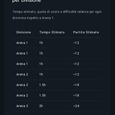
per Divisione
Tempo stimato, quota di costo e difficoltà relativa per ogni
divisione rispetto a Arena 1
Divisione
Tempo Stimato
Partite Stimate
Quo
Arena 1
1h
~12
6,51
Arena 1
1h
~12
6,51
Arena 1
1h
~12
6,51
Arena 2
1h
~12
6,51
Arena 2
1.5h
~18
9,77
Arena 2
1.5h
~18
9,77
Arena 3
2h
~24
13,0