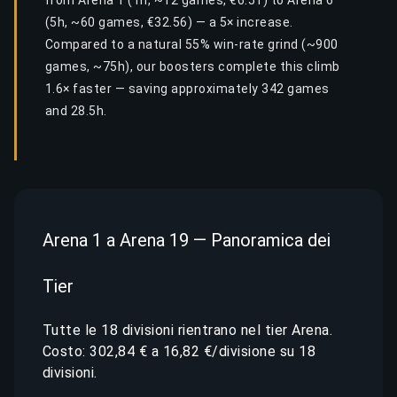
from Arena 1 (1h, ~12 games, €6.51) to Arena 6
(5h, ~60 games, €32.56) — a 5× increase.
Compared to a natural 55% win-rate grind (~900
games, ~75h), our boosters complete this climb
1.6× faster — saving approximately 342 games
and 28.5h.
Arena 1 a Arena 19 — Panoramica dei
Tier
Tutte le 18 divisioni rientrano nel tier Arena.
Costo: 302,84 € a 16,82 €/divisione su 18
divisioni.