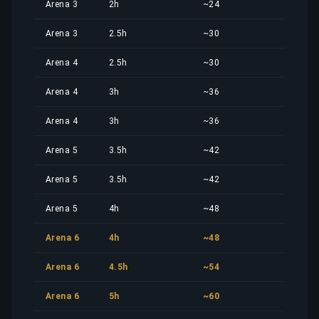
Arena 3
2h
~24
13,0
Arena 3
2.5h
~30
16,2
Arena 4
2.5h
~30
16,2
Arena 4
3h
~36
19,5
Arena 4
3h
~36
19,5
Arena 5
3.5h
~42
22,7
Arena 5
3.5h
~42
22,7
Arena 5
4h
~48
26,0
Arena 6
4h
~48
26,0
Arena 6
4.5h
~54
29,3
Arena 6
5h
~60
32,5