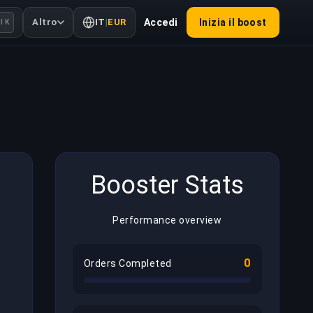
Altro
IT
|
EUR
Accedi
Inizia il boost
l K
Booster Stats
Performance overview
0
Orders Completed