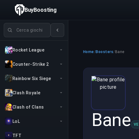
BuyBoosting
Cerca giochi
Rocket League
Home
/
Boosters
/
Bane
Counter-Strike 2
Rainbow Six Siege
Clash Royale
Clash of Clans
Bane
LoL
VE
TFT