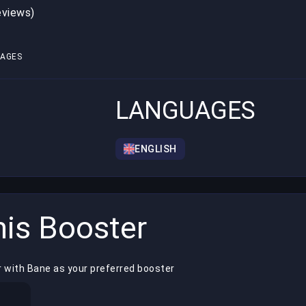
eviews)
1
AGES
LANGUAGES
ENGLISH
is Booster
r with Bane as your preferred booster