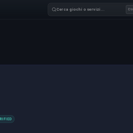
Cerca giochi o servizi...
Ctr
RIFIED