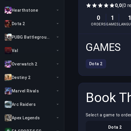
0,0
(0 r
Hearthstone
0
1
Dota 2
ORDERS
GAMES
LANGU
PUBG Battlegrounds
GAMES
Val
Dota 2
Overwatch 2
Destiny 2
Marvel Rivals
Book Th
Arc Raiders
Select a game to orde
Apex Legends
Dota 2