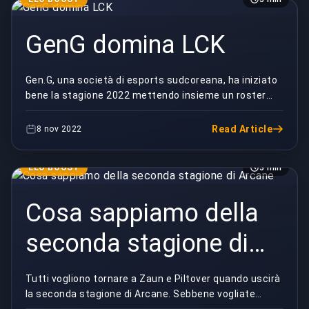
GenG domina LCK
Gen.G, una società di esports sudcoreana, ha iniziato
bene la stagione 2022 mettendo insieme un roster
pieno di talenti. Fino a un certo punto, so...
Read Article
8 nov 2022
ELO BOOST
3 min
Cosa sappiamo della
seconda stagione di
Arcane
Tutti vogliono tornare a Zaun e Piltover quando uscirà
la seconda stagione di Arcane. Sebbene vogliate
guardarla subito, ci sono alcune cose da sapere...