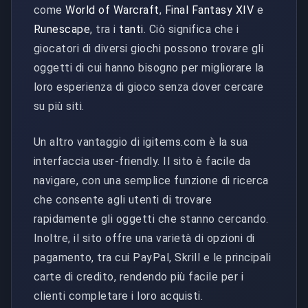
come
World of Warcraft
,
Final Fantasy XIV
e
Runescape
, tra i
tanti
. Ciò significa che i
giocatori di diversi giochi possono trovare gli
oggetti di cui hanno bisogno per migliorare la
loro esperienza di gioco senza dover cercare
su più siti.
Un altro vantaggio di igitems.com è la sua
interfaccia user-friendly. Il sito è facile da
navigare, con una semplice funzione di ricerca
che consente agli utenti di trovare
rapidamente gli oggetti che stanno cercando.
Inoltre, il sito offre una varietà di opzioni di
pagamento, tra cui PayPal, Skrill e le principali
carte di credito, rendendo più facile per i
clienti completare i loro acquisti.