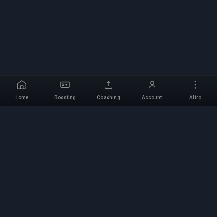
Home
Boosting
Coaching
Account
Altro
Servizio di Boosting