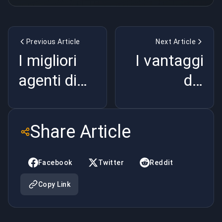
Previous Article
Next Article
I migliori
I vantaggi
agenti di
del
Marvel
potenziament
Rivals: Una
in Marvel
Share Article
guida
Rivals
completa
Facebook
Twitter
Reddit
Copy Link