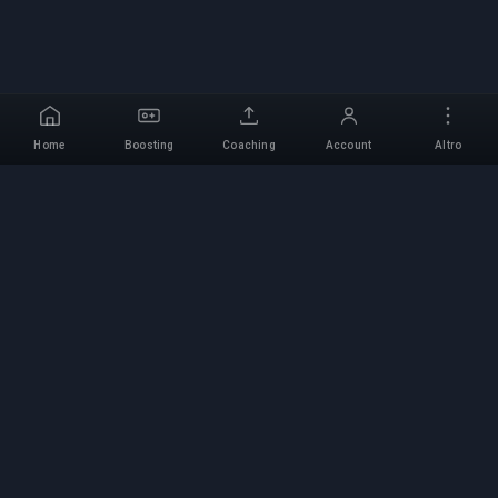
Home
Boosting
Coaching
Account
Altro
Servizio di Boosting
Professionale