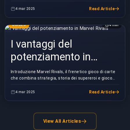
azione e personaggi iconici della Marvel. I...
Read Article
4 mar 2025
GUIDES
4 min
I vantaggi del
potenziamento in
Marvel Rivals
Introduzione Marvel Rivals, il frenetico gioco di carte
che combina strategia, storia dei supereroi e gioco
competitivo, ha conquistato il cuore dei ...
Read Article
4 mar 2025
View All Articles