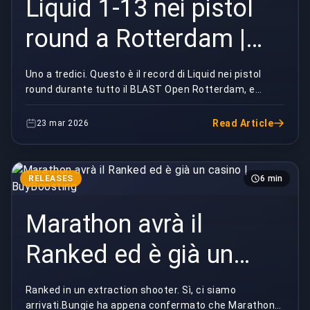
Liquid 1-13 nei pistol
round a Rotterdam |
BuyBoosting
Uno a tredici. Questo è il record di Liquid nei pistol
round durante tutto il BLAST Open Rotterdam, e
onestamente ho dovuto ricontrollare il punteggio...
Read Article
23 mar 2026
RELEASES
6 min
Marathon avrà il
Ranked ed è già un
casino | BuyBoosting
Ranked in un extraction shooter. Sì, ci siamo
arrivati.Bungie ha appena confermato che Marathon