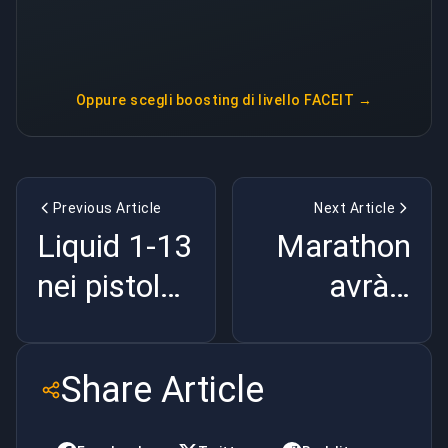
Oppure scegli
boosting di livello FACEIT
→
Previous Article
Next Article
Liquid 1-13
Marathon
nei pistol
avrà il
round a
Ranked ed
Rotterdam
è già un
Share Article
|
casino |
BuyBoosting
BuyBoosting