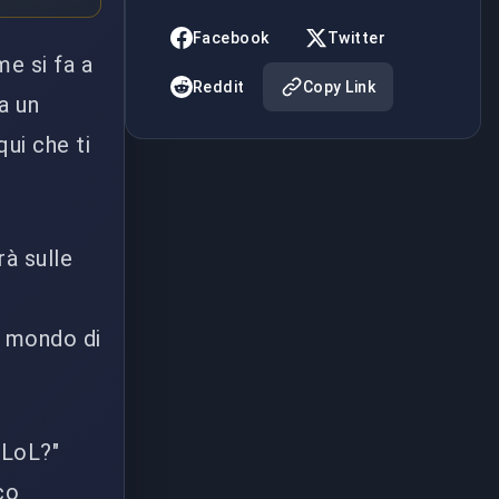
Facebook
Twitter
e si fa a
Reddit
Copy Link
a un
ui che ti
rà sulle
l mondo di
 LoL?"
co