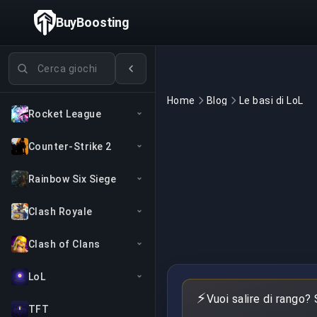
BuyBoosting
Cerca giochi
Home
Blog
Le basi di LoL
Rocket League
Counter-Strike 2
Rainbow Six Siege
Clash Royale
Clash of Clans
LoL
⚡
Vuoi salire di rango?
TFT