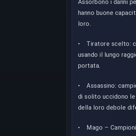
Assorbono i danni per
hanno buone capacità 
loro.
• Tiratore scelto: ca
usando il lungo raggi
portata.
• Assassino: campion
di solito uccidono le
della loro debole dif
• Mago – Campioni ch