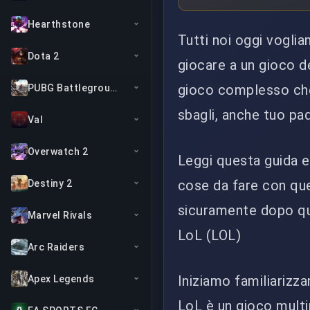
Hearthstone
Tutti noi oggi vogl
Dota 2
giocare a un gioco 
gioco complesso che
PUBG Battlegrounds
sbagli, anche tuo pa
Val
Overwatch 2
Leggi questa guida e 
cose da fare con ques
Destiny 2
sicuramente dopo qu
Marvel Rivals
LoL (LOL)
Arc Raiders
Iniziamo familiarizz
Apex Legends
LoL è un gioco multip