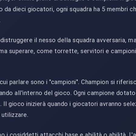
da dieci giocatori, ogni squadra ha 5 membri ch
.
distruggere il nesso della squadra avversaria, m
ima superare, come torrette, servitori e campion
ui parlare sono i "campioni". Champion si riferis
sando all'interno del gioco. Ogni campione dotato
e. Il gioco inizierà quando i giocatori avranno sele
utilizzare.
 i cosiddetti attacchi base e abilità o abilità. L