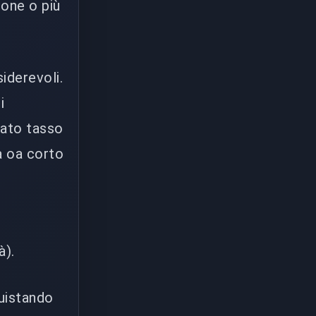
ione o più
iderevoli.
i
rato tasso
a oa corto
à).
quistando