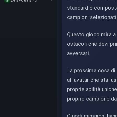
EA SPORTS FC
standard è composto 
campioni selezionati
Questo gioco mira a 
ostacoli che devi pr
avversari.
La prossima cosa di c
all'avatar che stai u
proprie abilità unich
proprio campione da 
Questi campioni hanno