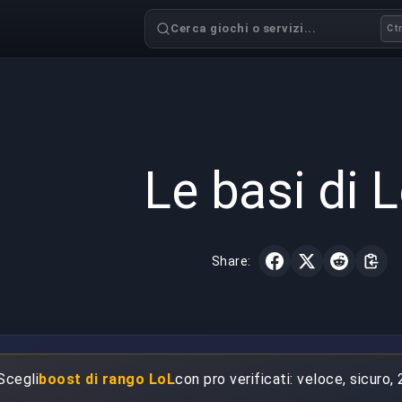
Cerca giochi o servizi...
Ctr
GAMING
4 min read
12 mar 
Le basi di 
Share:
 Scegli
boost di rango LoL
con pro verificati: veloce, sicuro, 