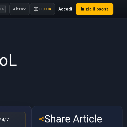
Altro
IT
|
EUR
Accedi
Inizia il boost
l K
2022
LoL
Share Article
24/7.