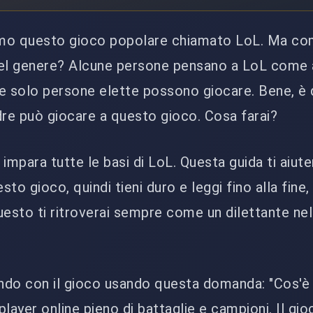
iamo questo gioco popolare chiamato LoL. Ma com
del genere? Alcune persone pensano a LoL come 
 solo persone elette possono giocare. Bene, è q
dre può giocare a questo gioco. Cosa farai?
impara tutte le basi di LoL. Questa guida ti aiute
to gioco, quindi tieni duro e leggi fino alla fine,
esto ti ritroverai sempre come un dilettante ne
ando con il gioco usando questa domanda: "Cos'è
layer online pieno di battaglie e campioni. Il gio