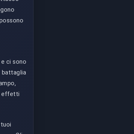
engono
i possono
 e ci sono
i battaglia
lampo,
 effetti
 tuoi