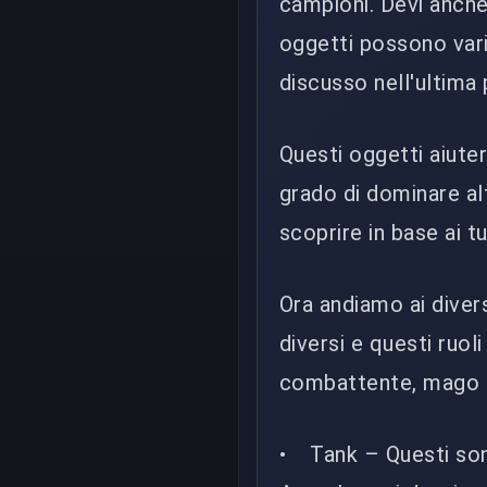
campioni. Devi anche 
oggetti possono varia
discusso nell'ultima 
Questi oggetti aiuter
grado di dominare alt
scoprire in base ai t
Ora andiamo ai divers
diversi e questi ruol
combattente, mago 
• Tank – Questi son