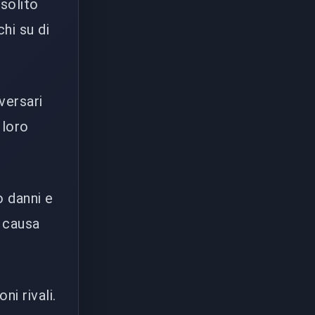
 solito
chi su di
versari
 loro
o danni e
a causa
i rivali.