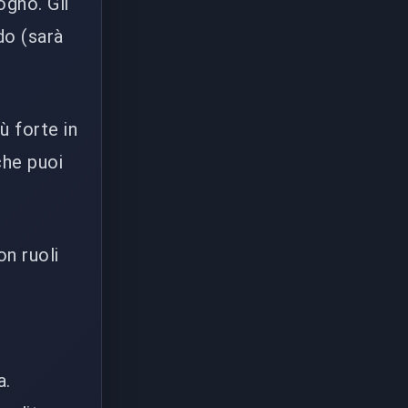
ogno. Gli
do (sarà
ù forte in
che puoi
on ruoli
a.