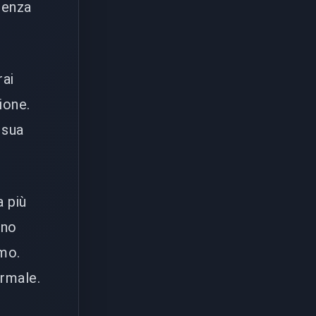
ienza
rai
ione.
 sua
a più
nno
imo.
ormale.