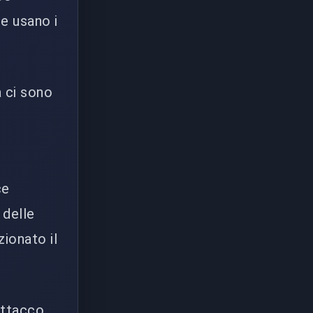
e usano i
a ci sono
i
ce
 delle
zionato il
'attacco