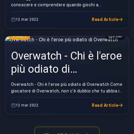
conoscere e comprendere quando giochi a
Hearthstone
Hearthstone. Ha anche una relazione con l'idea di
otte...
Read Article
12 mar 2022
GUIDES
3 min
Overwatch - Chi è l'eroe
più odiato di
Overwatch
Overwatch - Chi è l'eroe più odiato di Overwatch Come
giocatore di Overwatch, non c'è dubbio che tu abbia i
tuoi personaggi preferiti e anche meno er...
Read Article
12 mar 2022