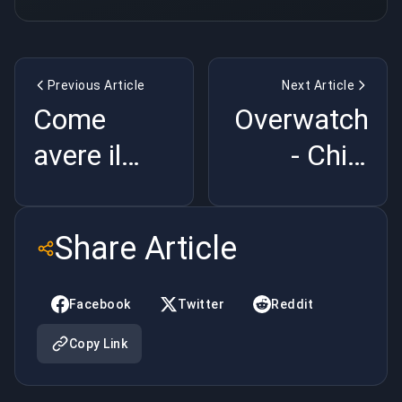
Previous Article
Next Article
Come
Overwatch
avere il
- Chi è
vantaggio
l'eroe più
delle carte
odiato di
Share Article
giocando a
Overwatch
Hearthstone
Facebook
Twitter
Reddit
Copy Link