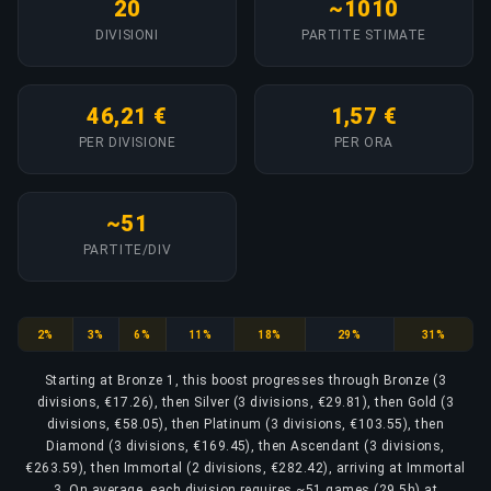
20
~1010
DIVISIONI
PARTITE STIMATE
46,21 €
1,57 €
PER DIVISIONE
PER ORA
~51
PARTITE/DIV
Bronze
Silver
Gold
Platinum
Diamond
Ascendant
Immortal
2%
3%
6%
11%
18%
29%
31%
Starting at Bronze 1, this boost progresses through Bronze (3
divisions, €17.26), then Silver (3 divisions, €29.81), then Gold (3
divisions, €58.05), then Platinum (3 divisions, €103.55), then
Diamond (3 divisions, €169.45), then Ascendant (3 divisions,
€263.59), then Immortal (2 divisions, €282.42), arriving at Immortal
3. On average, each division requires ~51 games (29.5h) at