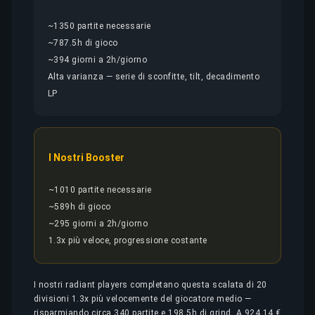
~1350 partite necessarie
~787.5h di gioco
~394 giorni a 2h/giorno
Alta varianza — serie di sconfitte, tilt, decadimento
LP
I Nostri Booster
~1010 partite necessarie
~589h di gioco
~295 giorni a 2h/giorno
1.3x più veloce, progressione costante
I nostri radiant players completano questa scalata di 20
divisioni 1.3x più velocemente del giocatore medio —
risparmiando circa 340 partite e 198.5h di grind. A 924,14 €