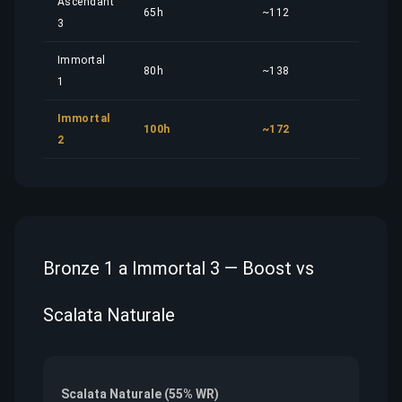
Ascendant
65h
~112
101
3
Immortal
80h
~138
125
1
Immortal
100h
~172
156
2
Bronze 1 a Immortal 3 — Boost vs
Scalata Naturale
Scalata Naturale (55% WR)