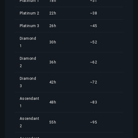
Platinum 1
18h
~31
28,
Platinum 2
22h
~38
34,
Platinum 3
26h
~45
40,
Diamond
30h
~52
47,
1
Diamond
36h
~62
56,
2
Diamond
42h
~72
65,
3
Ascendant
48h
~83
75,
1
Ascendant
55h
~95
86,
2