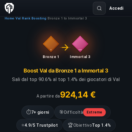
Accedi
Home
Val
Rank Boosting
Bronze 1 to Immortal 3
/
/
/
Bronze 1
Immortal 3
Boost Val da Bronze 1 a Immortal 3
Sali dal top 90.6% al top 1.4% dei giocatori di Val
924,14 €
A partire da
⏱
🎯
7+ giorni
Difficoltà
Extreme
⭐
🏆
4.9/5 Trustpilot
Obiettivo
Top 1.4%