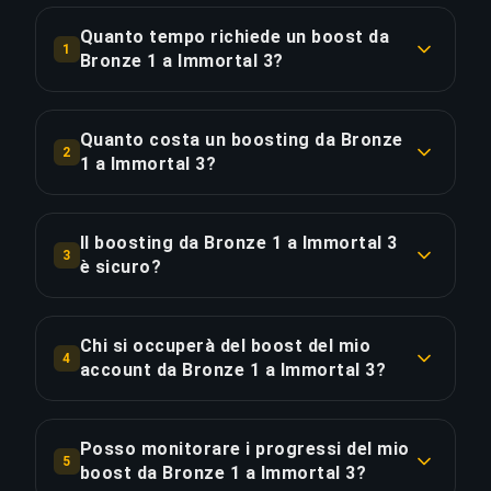
Quanto tempo richiede un boost da
1
Bronze 1 a Immortal 3?
Un boost da Bronze 1 a Immortal 3 richiede
tipicamente 7+ giorni. Con Ordine Prioritario, la
Quanto costa un boosting da Bronze
2
consegna è circa il 25% più veloce.
1 a Immortal 3?
Il boosting da Bronze 1 a Immortal 3 parte da
COPIA LINK
€924.14 per l'opzione standard. L'Ordine
Il boosting da Bronze 1 a Immortal 3
3
Prioritario costa €1108.97, mentre il Pacchetto
è sicuro?
Completo con streaming è disponibile a
Sì, tutti i nostri booster utilizzano protezione
€1275.32.
VPN corrispondente alla tua regione e giocano
Chi si occuperà del boost del mio
4
con la funzione "Appear Offline" attivata.
account da Bronze 1 a Immortal 3?
COPIA LINK
Abbiamo completato oltre 50.000 ordini con una
Solo Radiant players verificati gestiscono i
valutazione di 4,9/5 su Trustpilot.
nostri boost. Ogni booster passa attraverso un
Posso monitorare i progressi del mio
5
rigoroso processo di selezione che include
boost da Bronze 1 a Immortal 3?
COPIA LINK