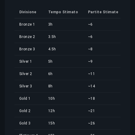
Divisione
Tempo Stimato
Partite Stimate
Quo
Bronze 1
3h
~6
4,7
Bronze 2
3.5h
~6
5,4
Bronze 3
4.5h
~8
7,0
Silver 1
5h
~9
7,8
Silver 2
6h
~11
9,4
Silver 3
8h
~14
12,
Gold 1
10h
~18
15,
Gold 2
12h
~21
18,
Gold 3
15h
~26
23,