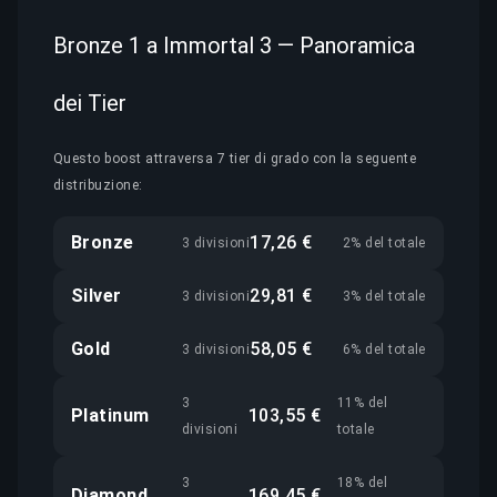
Bronze 1 a Immortal 3 — Panoramica
dei Tier
Questo boost attraversa 7 tier di grado con la seguente
distribuzione:
Bronze
17,26 €
3 divisioni
2% del totale
Silver
29,81 €
3 divisioni
3% del totale
Gold
58,05 €
3 divisioni
6% del totale
3
11% del
Platinum
103,55 €
divisioni
totale
3
18% del
Diamond
169,45 €