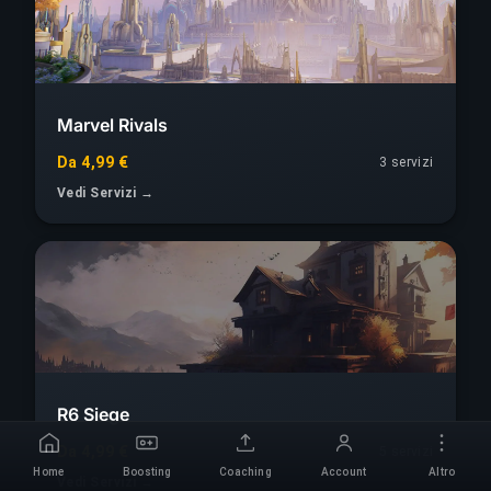
Marvel Rivals
Da 4,99 €
3
servizi
Vedi Servizi →
R6 Siege
Da 4,99 €
5
servizi
Home
Boosting
Coaching
Account
Altro
Vedi Servizi →