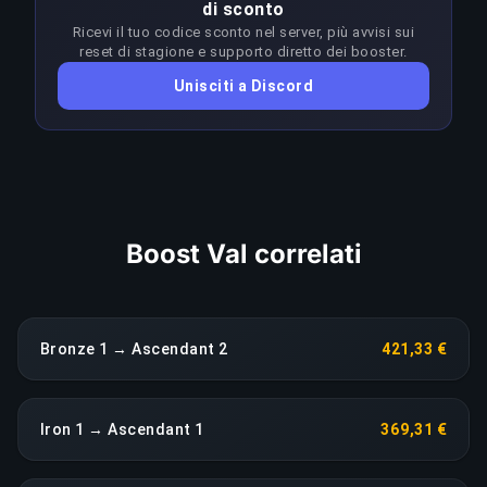
di sconto
I booster adattano l'approccio a ogni patch per
Ricevi il tuo codice sconto nel server, più avvisi sui
restare in vantaggio sul meta; qualsiasi calo di
reset di stagione e supporto diretto dei booster.
rendimento prolungato fa scattare una
Unisciti a Discord
riassegnazione immediata senza costi aggiuntivi.
COPIA LINK
Boost Val correlati
Bronze 1 → Ascendant 2
421,33 €
Iron 1 → Ascendant 1
369,31 €