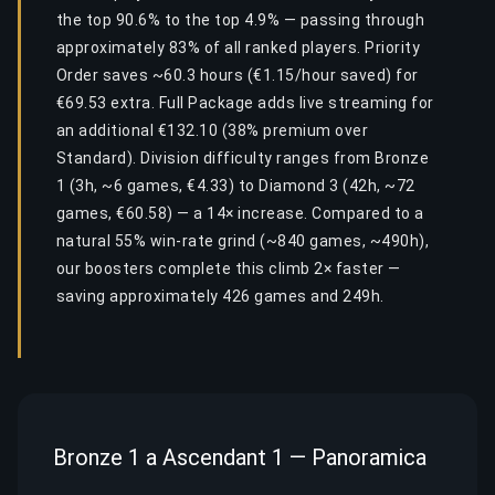
the top 90.6% to the top 4.9% — passing through
approximately 83% of all ranked players. Priority
Order saves ~60.3 hours (€1.15/hour saved) for
€69.53 extra. Full Package adds live streaming for
an additional €132.10 (38% premium over
Standard). Division difficulty ranges from Bronze
1 (3h, ~6 games, €4.33) to Diamond 3 (42h, ~72
games, €60.58) — a 14× increase. Compared to a
natural 55% win-rate grind (~840 games, ~490h),
our boosters complete this climb 2× faster —
saving approximately 426 games and 249h.
Bronze 1 a Ascendant 1 — Panoramica