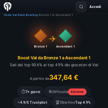
Accedi
Home
Val
Rank Boosting
Bronze 1 to Ascendant 1
/
/
/
Bronze 1
Ascendant 1
Boost Val da Bronze 1 a Ascendant 1
Sali dal top 90.6% al top 4.9% dei giocatori di Val
347,64 €
A partire da
⏱
🎯
7+ giorni
Difficoltà
Extreme
⭐
🏆
4.9/5 Trustpilot
Obiettivo
Top 4.9%