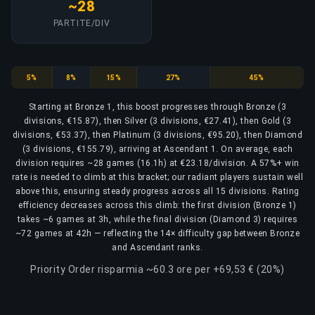
~28
PARTITE/DIV
Bronze
Silver
Gold
Platinum
Diamond
5%
8%
15%
27%
45%
Starting at Bronze 1, this boost progresses through Bronze (3
divisions, €15.87), then Silver (3 divisions, €27.41), then Gold (3
divisions, €53.37), then Platinum (3 divisions, €95.20), then Diamond
(3 divisions, €155.79), arriving at Ascendant 1. On average, each
division requires ~28 games (16.1h) at €23.18/division. A 57%+ win
rate is needed to climb at this bracket; our radiant players sustain well
above this, ensuring steady progress across all 15 divisions. Rating
efficiency decreases across this climb: the first division (Bronze 1)
takes ~6 games at 3h, while the final division (Diamond 3) requires
~72 games at 42h — reflecting the 14× difficulty gap between Bronze
and Ascendant ranks.
Priority Order risparmia ~60.3 ore per +69,53 € (20%)