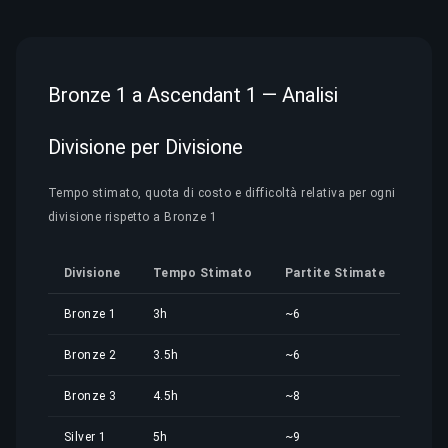
Bronze 1 a Ascendant 1 — Analisi
Divisione per Divisione
Tempo stimato, quota di costo e difficoltà relativa per ogni
divisione rispetto a Bronze 1
Divisione
Tempo Stimato
Partite Stimate
Quo
Bronze 1
3h
~6
4,33
Bronze 2
3.5h
~6
5,05
Bronze 3
4.5h
~8
6,49
Silver 1
5h
~9
7,21