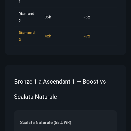
1
Diamond
36h
~62
51,9
2
Diamond
42h
~72
60,5
3
Bronze 1 a Ascendant 1 — Boost vs
Scalata Naturale
Scalata Naturale (55% WR)