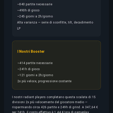
~840 partite necessarie
~490h di gioco
~245 giorni a 2h/giorno
Alta varianza — serie di sconfitte, tilt, decadimento
LP
I Nostri Booster
~414 partite necessarie
~241h di gioco
~121 giorni a 2h/giorno
2x più veloce, progressione costante
I nostri radiant players completano questa scalata di 15
divisioni 2x più velocemente del giocatore medio —
risparmiando circa 426 partite e 249h di grind. A 347,64 €
per 241h, il costo effettivo è 1,44 €/ora di gameplay