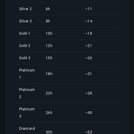
Silver 2
6h
~11
8,66
Silver 3
8h
~14
11,5
Gold 1
10h
~18
14,4
Gold 2
12h
~21
17,3
Gold 3
15h
~26
21,6
Platinum
18h
~31
25,9
1
Platinum
22h
~38
31,7
2
Platinum
26h
~45
37,5
3
Diamond
30h
~52
43,2