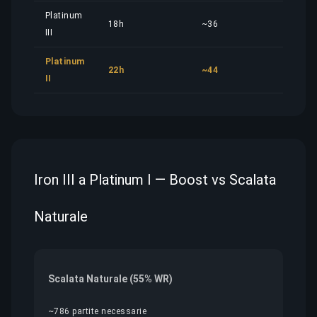
Platinum
18h
~36
10,0
III
Platinum
22h
~44
12,3
II
Iron III a Platinum I — Boost vs Scalata
Naturale
Scalata Naturale (55% WR)
~786 partite necessarie