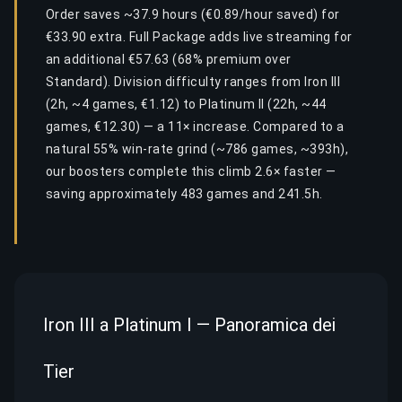
Order saves ~37.9 hours (€0.89/hour saved) for
€33.90 extra. Full Package adds live streaming for
an additional €57.63 (68% premium over
Standard). Division difficulty ranges from Iron III
(2h, ~4 games, €1.12) to Platinum II (22h, ~44
games, €12.30) — a 11× increase. Compared to a
natural 55% win-rate grind (~786 games, ~393h),
our boosters complete this climb 2.6× faster —
saving approximately 483 games and 241.5h.
Iron III a Platinum I — Panoramica dei
Tier