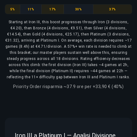
Iron
Bronze
Silver
Gold
Platinum
5%
11%
17%
30%
37%
Starting at Iron III, this boost progresses through Iron (3 divisions,
€4.20), then Bronze (4 divisions, €9.51), then Silver (4 divisions,
€14.54), then Gold (4 divisions, €25.17), then Platinum (3 divisions,
€31.32), arriving at Platinum I. On average, each division requires ~17
games (8.4h) at €4.71/division. A 57%+ win rate is needed to climb at
this bracket; our master players sustain well above this, ensuring
steady progress across all 18 divisions. Rating efficiency decreases
across this climb: the first division (Iron III) takes ~4 games at 2h,
while the final division (Platinum II) requires ~44 games at 22h —
reflecting the 11× difficulty gap between Iron III and Platinum I ranks.
Priority Order risparmia ~37.9 ore per +33,90 € (40%)
Iron III a Platinum I — Analisi Divisione