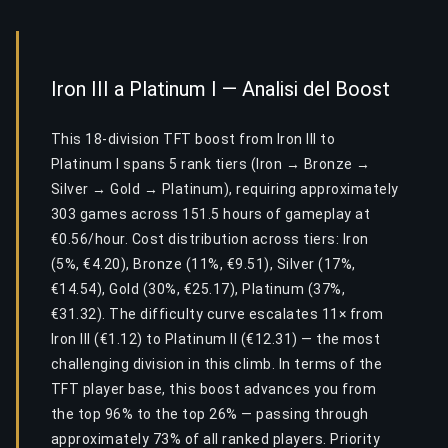
Iron III a Platinum I — Analisi del Boost
This 18-division TFT boost from Iron III to
Platinum I spans 5 rank tiers (Iron → Bronze →
Silver → Gold → Platinum), requiring approximately
303 games across 151.5 hours of gameplay at
€0.56/hour. Cost distribution across tiers: Iron
(5%, €4.20), Bronze (11%, €9.51), Silver (17%,
€14.54), Gold (30%, €25.17), Platinum (37%,
€31.32). The difficulty curve escalates 11× from
Iron III (€1.12) to Platinum II (€12.31) — the most
challenging division in this climb. In terms of the
TFT player base, this boost advances you from
the top 96% to the top 26% — passing through
approximately 73% of all ranked players. Priority