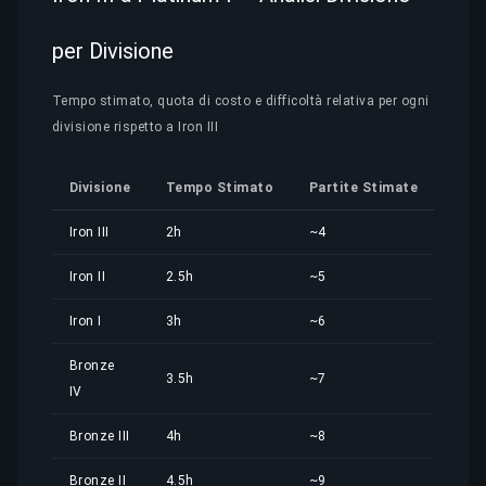
per Divisione
Tempo stimato, quota di costo e difficoltà relativa per ogni
divisione rispetto a Iron III
Divisione
Tempo Stimato
Partite Stimate
Quo
Iron III
2h
~4
1,12
Iron II
2.5h
~5
1,40
Iron I
3h
~6
1,68
Bronze
3.5h
~7
1,96
IV
Bronze III
4h
~8
2,24
Bronze II
4.5h
~9
2,52