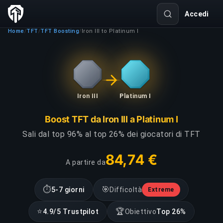
Accedi
Home
TFT
TFT Boosting
Iron III to Platinum I
/
/
/
Iron III
Platinum I
Boost TFT da Iron III a Platinum I
Sali dal top 96% al top 26% dei giocatori di TFT
84,74 €
A partire da
⏱
🎯
5-7 giorni
Difficoltà
Extreme
⭐
🏆
4.9/5 Trustpilot
Obiettivo
Top 26%