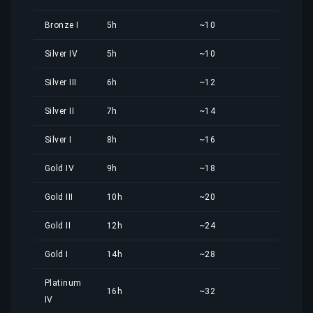
Bronze I
5h
~10
2,80
Silver IV
5h
~10
2,80
Silver III
6h
~12
3,36
Silver II
7h
~14
3,91
Silver I
8h
~16
4,47
Gold IV
9h
~18
5,03
Gold III
10h
~20
5,59
Gold II
12h
~24
6,71
Gold I
14h
~28
7,83
Platinum
16h
~32
8,95
IV