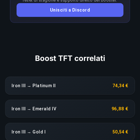
reset di stagione e supporto diretto dei booster.
rendimento prolungato fa scattare una
Unisciti a Discord
riassegnazione immediata senza costi aggiuntivi.
COPIA LINK
Boost TFT correlati
Iron III → Platinum II
74,34 €
Iron III → Emerald IV
96,88 €
Iron III → Gold I
50,54 €