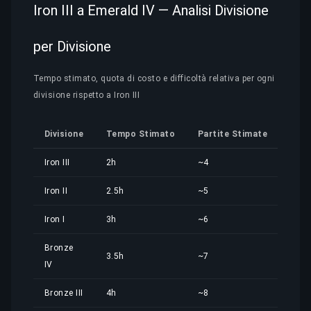
Iron III a Emerald IV — Analisi Divisione
per Divisione
Tempo stimato, quota di costo e difficoltà relativa per ogni
divisione rispetto a Iron III
Divisione
Tempo Stimato
Partite Stimate
Quo
Iron III
2h
~4
1,08
Iron II
2.5h
~5
1,35
Iron I
3h
~6
1,62
Bronze
3.5h
~7
1,89
IV
Bronze III
4h
~8
2,16