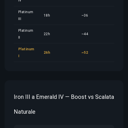
IV
Platinum
18h
~36
9,70
III
Platinum
22h
~44
11,8
II
Platinum
26h
~52
14,0
I
Iron III a Emerald IV — Boost vs Scalata
Naturale