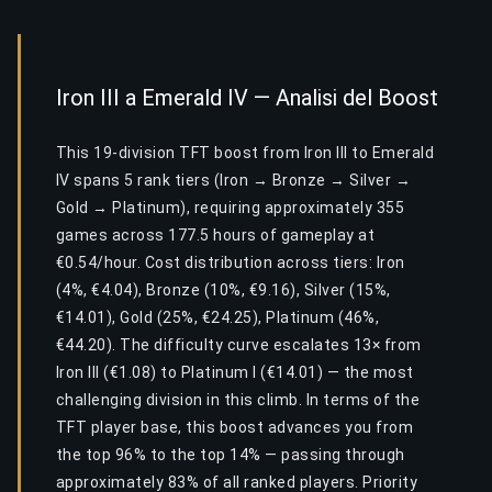
Iron III a Emerald IV — Analisi del Boost
This 19-division TFT boost from Iron III to Emerald
IV spans 5 rank tiers (Iron → Bronze → Silver →
Gold → Platinum), requiring approximately 355
games across 177.5 hours of gameplay at
€0.54/hour. Cost distribution across tiers: Iron
(4%, €4.04), Bronze (10%, €9.16), Silver (15%,
€14.01), Gold (25%, €24.25), Platinum (46%,
€44.20). The difficulty curve escalates 13× from
Iron III (€1.08) to Platinum I (€14.01) — the most
challenging division in this climb. In terms of the
TFT player base, this boost advances you from
the top 96% to the top 14% — passing through
approximately 83% of all ranked players. Priority