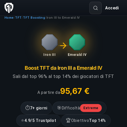
Accedi
Home
TFT
TFT Boosting
Iron III to Emerald IV
/
/
/
Iron III
Emerald IV
Boost TFT da Iron III a Emerald IV
Sali dal top 96% al top 14% dei giocatori di TFT
95,67 €
A partire da
⏱
🎯
7+ giorni
Difficoltà
Extreme
⭐
🏆
4.9/5 Trustpilot
Obiettivo
Top 14%