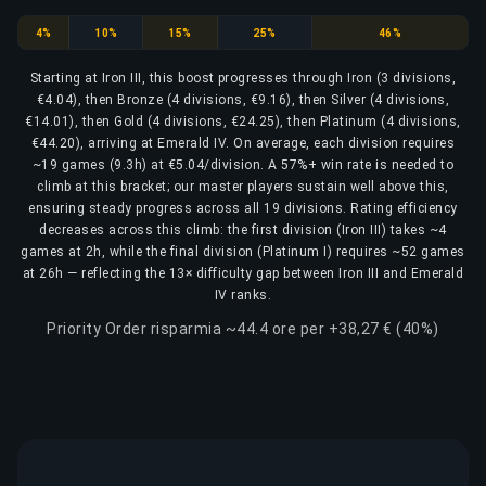
Iron
Bronze
Silver
Gold
Platinum
4%
10%
15%
25%
46%
Starting at Iron III, this boost progresses through Iron (3 divisions,
€4.04), then Bronze (4 divisions, €9.16), then Silver (4 divisions,
€14.01), then Gold (4 divisions, €24.25), then Platinum (4 divisions,
€44.20), arriving at Emerald IV. On average, each division requires
~19 games (9.3h) at €5.04/division. A 57%+ win rate is needed to
climb at this bracket; our master players sustain well above this,
ensuring steady progress across all 19 divisions. Rating efficiency
decreases across this climb: the first division (Iron III) takes ~4
games at 2h, while the final division (Platinum I) requires ~52 games
at 26h — reflecting the 13× difficulty gap between Iron III and Emerald
IV ranks.
Priority Order risparmia ~44.4 ore per +38,27 € (40%)