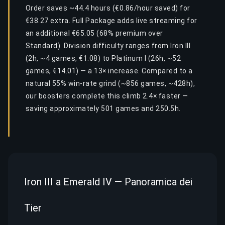
Order saves ~44.4 hours (€0.86/hour saved) for
€38.27 extra. Full Package adds live streaming for
an additional €65.05 (68% premium over
Standard). Division difficulty ranges from Iron III
(2h, ~4 games, €1.08) to Platinum I (26h, ~52
games, €14.01) — a 13× increase. Compared to a
natural 55% win-rate grind (~856 games, ~428h),
our boosters complete this climb 2.4× faster —
saving approximately 501 games and 250.5h.
Iron III a Emerald IV — Panoramica dei
Tier