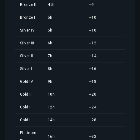
Bronze II
4.5h
~9
2,43
Bronze I
5h
~10
2,69
Silver IV
5h
~10
2,69
Silver III
6h
~12
3,23
Silver II
7h
~14
3,77
Silver I
8h
~16
4,31
Gold IV
9h
~18
4,85
Gold III
10h
~20
5,39
Gold II
12h
~24
6,47
Gold I
14h
~28
7,55
Platinum
16h
~32
8,62