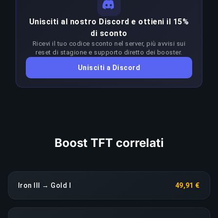
costante nella fascia Iron III–Emerald IV richiede
COPIA LINK
Unisciti al nostro Discord e ottieni il 15%
un'abilità molto superiore al rank target. I
di sconto
booster adattano l'approccio a ogni patch per
Ricevi il tuo codice sconto nel server, più avvisi sui
restare in vantaggio sul meta; qualsiasi calo di
reset di stagione e supporto diretto dei booster.
rendimento prolungato fa scattare una
Unisciti a Discord
riassegnazione immediata senza costi aggiuntivi.
COPIA LINK
Boost TFT correlati
Iron III → Gold I
49,91 €