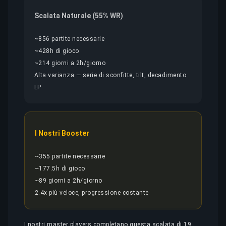
Scalata Naturale (55% WR)
~856 partite necessarie
~428h di gioco
~214 giorni a 2h/giorno
Alta varianza — serie di sconfitte, tilt, decadimento
LP
I Nostri Booster
~355 partite necessarie
~177.5h di gioco
~89 giorni a 2h/giorno
2.4x più veloce, progressione costante
I nostri master players completano questa scalata di 19