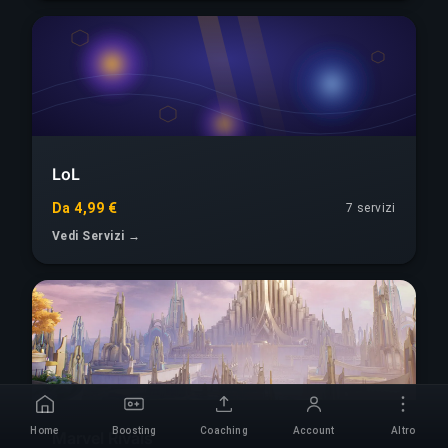
LoL
Da 4,99 €
7 servizi
Vedi Servizi →
Home
Boosting
Coaching
Account
Altro
Marvel Rivals