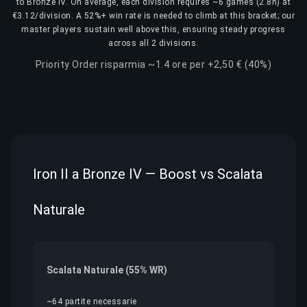
to Bronze IV. On average, each division requires ~6 games (2.8h) at
€3.12/division. A 52%+ win rate is needed to climb at this bracket; our
master players sustain well above this, ensuring steady progress
across all 2 divisions.
Priority Order risparmia ~1.4 ore per +2,50 € (40%)
Iron II a Bronze IV — Boost vs Scalata
Naturale
Scalata Naturale (55% WR)
~64 partite necessarie