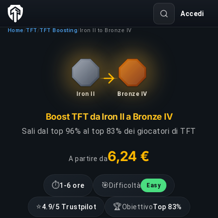
Accedi
Home
TFT
TFT Boosting
Iron II to Bronze IV
/
/
/
Iron II
Bronze IV
Boost TFT da Iron II a Bronze IV
Sali dal top 96% al top 83% dei giocatori di TFT
6,24 €
A partire da
⏱
🎯
1-6 ore
Difficoltà
Easy
⭐
🏆
4.9/5 Trustpilot
Obiettivo
Top 83%