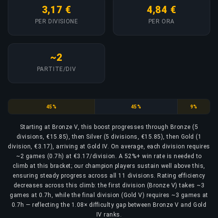
3,17 €
4,84 €
PER DIVISIONE
PER ORA
~2
PARTITE/DIV
Bronze
Silver
Gold
45%
45%
9%
Starting at Bronze V, this boost progresses through Bronze (5
divisions, €15.85), then Silver (5 divisions, €15.85), then Gold (1
division, €3.17), arriving at Gold IV. On average, each division requires
~2 games (0.7h) at €3.17/division. A 52%+ win rate is needed to
climb at this bracket; our champion players sustain well above this,
ensuring steady progress across all 11 divisions. Rating efficiency
decreases across this climb: the first division (Bronze V) takes ~3
games at 0.7h, while the final division (Gold V) requires ~3 games at
0.7h — reflecting the 1.08× difficulty gap between Bronze V and Gold
IV ranks.