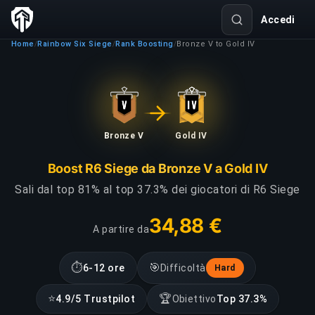
Accedi
Home
Rainbow Six Siege
Rank Boosting
Bronze V to Gold IV
/
/
/
Bronze V
Gold IV
Boost R6 Siege da Bronze V a Gold IV
Sali dal top 81% al top 37.3% dei giocatori di R6 Siege
34,88 €
A partire da
⏱
🎯
6-12 ore
Difficoltà
Hard
⭐
🏆
4.9/5 Trustpilot
Obiettivo
Top 37.3%