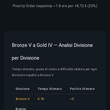
Priority Order risparmia ~1.8 ore per +8,72 € (25%)
Bronze V a Gold IV — Analisi Divisione
per Divisione
Tempo stimato, quota di costo e difficoltà relativa per ogni
divisione rispetto a Bronze V
Divisione
Tempo Stimato
Partite Stimate
Quo
Bronze V
0.7h
~3
3,17
Bronze