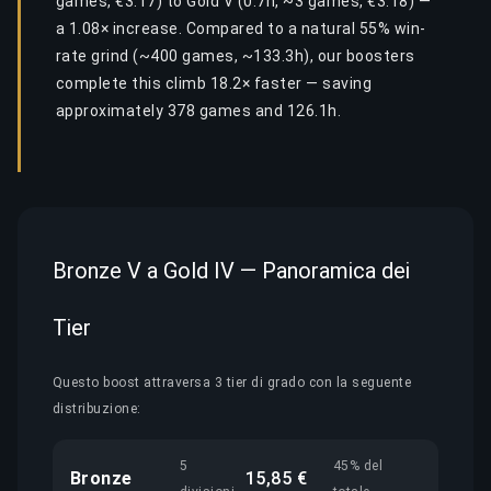
games, €3.17) to Gold V (0.7h, ~3 games, €3.18) —
a 1.08× increase. Compared to a natural 55% win-
rate grind (~400 games, ~133.3h), our boosters
complete this climb 18.2× faster — saving
approximately 378 games and 126.1h.
Bronze V a Gold IV — Panoramica dei
Tier
Questo boost attraversa 3 tier di grado con la seguente
distribuzione:
5
45% del
Bronze
15,85 €