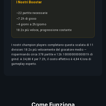
I Nostri Booster
~22 partite necessarie
~7.2h di gioco
~4 giorni a 2h/giorno
18.2x più veloce, progressione costante
I nostri champion players completano questa scalata di 11
divisioni 18.2x più velocemente del giocatore medio —
risparmiando circa 378 partite e 126.10000000000001h di
grind. A 34,88 € per 7.2h, il costo effettivo è 4,84 €/ora di
gameplay esperto.
Come Funziona