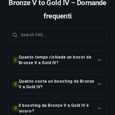
Bronze V to Gold IV – Domande
frequenti
Quanto tempo richiede un boost da
1
Bronze V a Gold IV?
Un boost da Bronze V a Gold IV richiede
tipicamente 6-12 ore. Con Ordine Prioritario, la
Quanto costa un boosting da Bronze
2
consegna è circa il 25% più veloce.
V a Gold IV?
Il boosting da Bronze V a Gold IV parte da €34.88
COPIA LINK
per l'opzione standard. L'Ordine Prioritario costa
Il boosting da Bronze V a Gold IV è
3
€43.60, mentre il Pacchetto Completo con
sicuro?