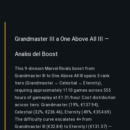
Grandmaster III a One Above All III —
Analisi del Boost
This 9-division Marvel Rivals boost from
Grandmaster III to One Above All III spans 3 rank
tiers (Grandmaster → Celestial → Eternity),
requiring approximately 1110 games across 555
hours of gameplay at €1.31/hour. Cost distribution
across tiers: Grandmaster (19%, €137.94),
Celestial (32%, €236.46), Eternity (49%, €354.69).
The difficulty curve escalates 4× from
Grandmaster III (€32.84) to Eternity I (€131.37) —