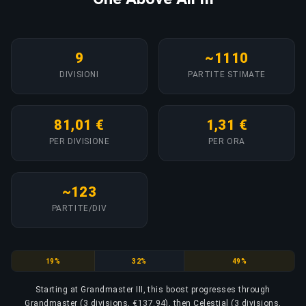
9
~1110
DIVISIONI
PARTITE STIMATE
81,01 €
1,31 €
PER DIVISIONE
PER ORA
~123
PARTITE/DIV
Grandmaster
Celestial
Eternity
19%
32%
49%
Starting at Grandmaster III, this boost progresses through
Grandmaster (3 divisions, €137.94), then Celestial (3 divisions,