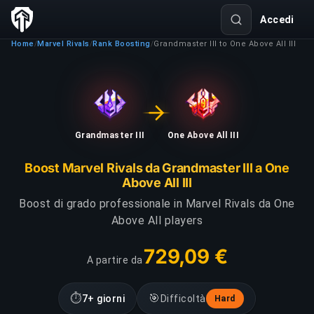
Accedi
Home
Marvel Rivals
Rank Boosting
Grandmaster III to One Above All III
/
/
/
Grandmaster III
One Above All III
Boost Marvel Rivals da Grandmaster III a One
Above All III
Boost di grado professionale in Marvel Rivals da One
Above All players
729,09 €
A partire da
⏱
🎯
7+ giorni
Difficoltà
Hard