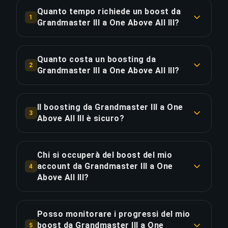
Quanto tempo richiede un boost da
1
Grandmaster III a One Above All III?
Un boost da Grandmaster III a One Above All III
richiede tipicamente 7+ giorni. Con Ordine
Quanto costa un boosting da
2
Prioritario, la consegna è circa il 25% più veloce.
Grandmaster III a One Above All III?
Il boosting da Grandmaster III a One Above All III
COPIA LINK
parte da €729.09 per l'opzione standard. L'Ordine
Il boosting da Grandmaster III a One
3
Prioritario costa €874.90, mentre il Pacchetto
Above All III è sicuro?
Completo con streaming è disponibile a
Sì, tutti i nostri booster utilizzano protezione
€1006.14.
VPN corrispondente alla tua regione e giocano
Chi si occuperà del boost del mio
con la funzione "Appear Offline" attivata.
account da Grandmaster III a One
4
COPIA LINK
Abbiamo completato oltre 50.000 ordini con una
Above All III?
valutazione di 4,9/5 su Trustpilot.
Solo One Above All players verificati gestiscono i
nostri boost. Ogni booster passa attraverso un
Posso monitorare i progressi del mio
COPIA LINK
rigoroso processo di selezione che include
boost da Grandmaster III a One
5