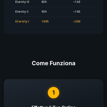
Eternity III
80h
~160
1
Eternity II
90h
~180
1
Eternity I
100h
~200
1
Come Funziona
1