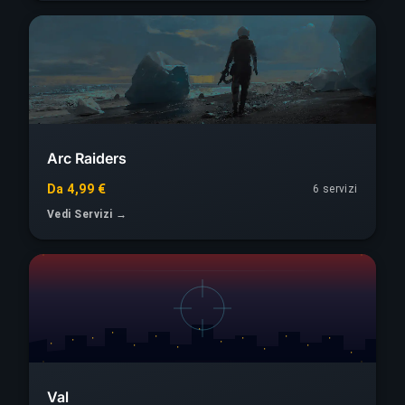
Arc Raiders
Da 4,99 €
6
servizi
Vedi Servizi →
Val