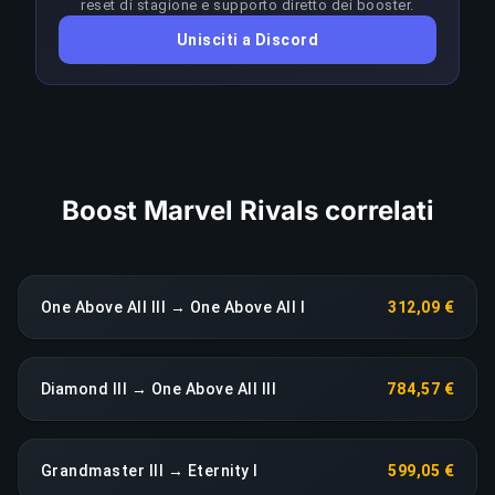
reset di stagione e supporto diretto dei booster.
COPIA LINK
restare in vantaggio sul meta; qualsiasi calo di
Unisciti a Discord
rendimento prolungato fa scattare una
riassegnazione immediata senza costi aggiuntivi.
COPIA LINK
Boost Marvel Rivals correlati
One Above All III → One Above All I
312,09 €
Diamond III → One Above All III
784,57 €
Grandmaster III → Eternity I
599,05 €