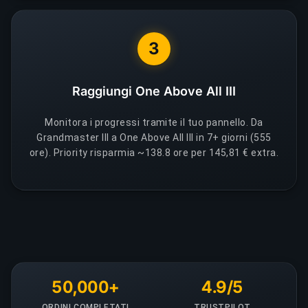
3
Raggiungi One Above All III
Monitora i progressi tramite il tuo pannello. Da
Grandmaster III a One Above All III in 7+ giorni (555
ore). Priority risparmia ~138.8 ore per 145,81 € extra.
50,000+
4.9/5
ORDINI COMPLETATI
TRUSTPILOT