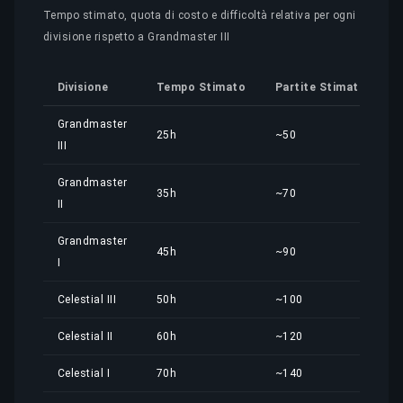
Tempo stimato, quota di costo e difficoltà relativa per ogni
divisione rispetto a Grandmaster III
Divisione
Tempo Stimato
Partite Stimate
Q
Grandmaster
25h
~50
3
III
Grandmaster
35h
~70
4
II
Grandmaster
45h
~90
5
I
Celestial III
50h
~100
6
Celestial II
60h
~120
7
Celestial I
70h
~140
9