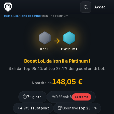
Accedi
Home
LoL
Rank Boosting
Iron II to Platinum I
/
/
/
Iron II
Platinum I
Boost LoL da Iron II a Platinum I
Sali dal top 96.4% al top 23.1% dei giocatori di LoL
148,05 €
A partire da
⏱
🎯
7+ giorni
Difficoltà
Extreme
⭐
🏆
4.9/5 Trustpilot
Obiettivo
Top 23.1%