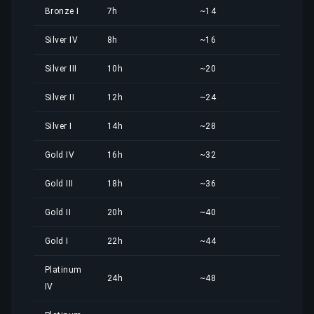
Bronze I
7h
~14
4,46
Silver IV
8h
~16
5,09
Silver III
10h
~20
6,37
Silver II
12h
~24
7,64
Silver I
14h
~28
8,91
Gold IV
16h
~32
10,1
Gold III
18h
~36
11,4
Gold II
20h
~40
12,7
Gold I
22h
~44
14,0
Platinum
24h
~48
15,2
IV