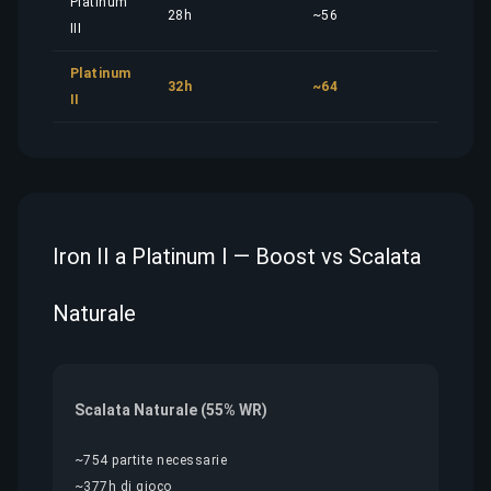
Platinum
28h
~56
17,8
III
Platinum
32h
~64
20,3
II
Iron II a Platinum I — Boost vs Scalata
Naturale
Scalata Naturale (55% WR)
~754 partite necessarie
~377h di gioco