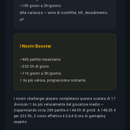
~189 giorni a 2h/giorno
Alta varianza — serie di sconfitte, tilt, decadimento
LP
I Nostri Booster
~465 partite necessarie
~232.5h di gioco
~116 giorni a 2h/giorno
1.6x più veloce, progressione costante
I nostri challenger players completano questa scalata di 17
divisioni 1.6x più velocemente del giocatore medio —
risparmiando circa 289 partite e 144.5h di grind. A 148,05 €
per 232.5h, il costo effettivo è 0,64 €/ora di gameplay
esperto.