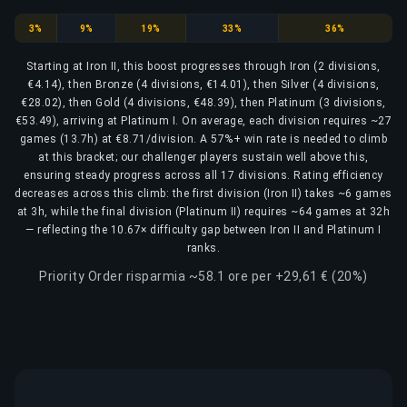
Iron
Bronze
Silver
Gold
Platinum
3%
9%
19%
33%
36%
Starting at Iron II, this boost progresses through Iron (2 divisions,
€4.14), then Bronze (4 divisions, €14.01), then Silver (4 divisions,
€28.02), then Gold (4 divisions, €48.39), then Platinum (3 divisions,
€53.49), arriving at Platinum I. On average, each division requires ~27
games (13.7h) at €8.71/division. A 57%+ win rate is needed to climb
at this bracket; our challenger players sustain well above this,
ensuring steady progress across all 17 divisions. Rating efficiency
decreases across this climb: the first division (Iron II) takes ~6 games
at 3h, while the final division (Platinum II) requires ~64 games at 32h
— reflecting the 10.67× difficulty gap between Iron II and Platinum I
ranks.
Priority Order risparmia ~58.1 ore per +29,61 € (20%)