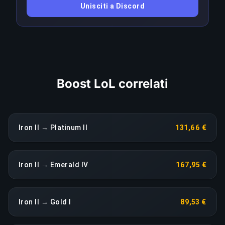
Unisciti a Discord
scattare una riassegnazione immediata senza
costi aggiuntivi.
COPIA LINK
Boost LoL correlati
Iron II → Platinum II
131,66 €
Iron II → Emerald IV
167,95 €
Iron II → Gold I
89,53 €