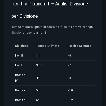
Iron II a Platinum I — Analisi Divisione
per Divisione
Tempo stimato, quota di costo e difficoltà relativa per ogni
divisione rispetto a Iron II
Divisione
Tempo Stimato
Partite Stimate
Quo
Iron II
3h
~6
1,91
Iron I
3.5h
~7
2,23
Bronze
4h
~8
2,55
IV
Bronze III
5h
~10
3,18
Bronze II
6h
~12
3,82