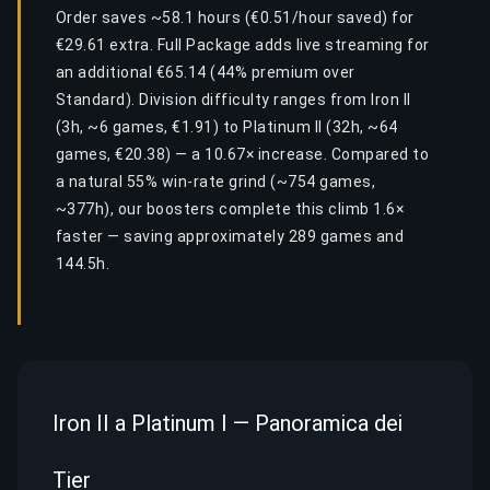
Order saves ~58.1 hours (€0.51/hour saved) for
€29.61 extra. Full Package adds live streaming for
an additional €65.14 (44% premium over
Standard). Division difficulty ranges from Iron II
(3h, ~6 games, €1.91) to Platinum II (32h, ~64
games, €20.38) — a 10.67× increase. Compared to
a natural 55% win-rate grind (~754 games,
~377h), our boosters complete this climb 1.6×
faster — saving approximately 289 games and
144.5h.
Iron II a Platinum I — Panoramica dei
Tier