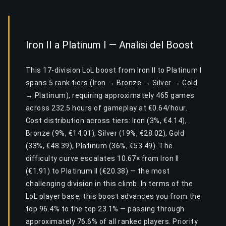
Iron II a Platinum I — Analisi del Boost
This 17-division LoL boost from Iron II to Platinum I
spans 5 rank tiers (Iron → Bronze → Silver → Gold
→ Platinum), requiring approximately 465 games
across 232.5 hours of gameplay at €0.64/hour.
Cost distribution across tiers: Iron (3%, €4.14),
Bronze (9%, €14.01), Silver (19%, €28.02), Gold
(33%, €48.39), Platinum (36%, €53.49). The
difficulty curve escalates 10.67× from Iron II
(€1.91) to Platinum II (€20.38) — the most
challenging division in this climb. In terms of the
LoL player base, this boost advances you from the
top 96.4% to the top 23.1% — passing through
approximately 76.6% of all ranked players. Priority