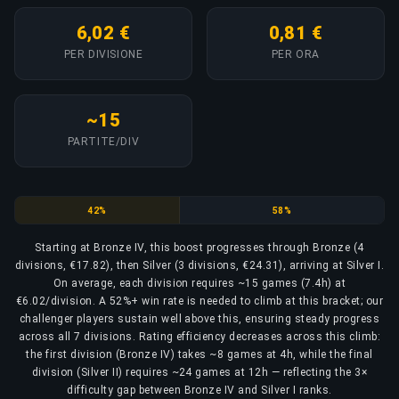
6,02 €
0,81 €
PER DIVISIONE
PER ORA
~15
PARTITE/DIV
Bronze
Silver
42%
58%
Starting at Bronze IV, this boost progresses through Bronze (4
divisions, €17.82), then Silver (3 divisions, €24.31), arriving at Silver I.
On average, each division requires ~15 games (7.4h) at
€6.02/division. A 52%+ win rate is needed to climb at this bracket; our
challenger players sustain well above this, ensuring steady progress
across all 7 divisions. Rating efficiency decreases across this climb:
the first division (Bronze IV) takes ~8 games at 4h, while the final
division (Silver II) requires ~24 games at 12h — reflecting the 3×
difficulty gap between Bronze IV and Silver I ranks.