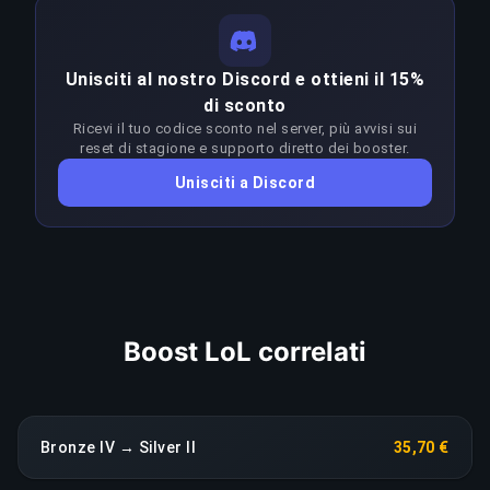
competitivo.
strategie ottimali e del game sense a questi
livelli. Vincere in modo costante nella fascia
COPIA LINK
Unisciti al nostro Discord e ottieni il 15%
Bronze IV–Silver I richiede un'abilità molto
di sconto
superiore al rank target. I booster adattano
Ricevi il tuo codice sconto nel server, più avvisi sui
l'approccio a ogni patch per restare in vantaggio
reset di stagione e supporto diretto dei booster.
sul meta; qualsiasi calo di rendimento prolungato
Unisciti a Discord
fa scattare una riassegnazione immediata senza
costi aggiuntivi.
COPIA LINK
Boost LoL correlati
Bronze IV → Silver II
35,70 €