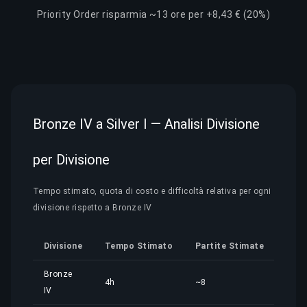
Priority Order risparmia ~13 ore per +8,43 € (20%)
Bronze IV a Silver I — Analisi Divisione
per Divisione
Tempo stimato, quota di costo e difficoltà relativa per ogni
divisione rispetto a Bronze IV
Divisione
Tempo Stimato
Partite Stimate
Quo
Bronze
4h
~8
3,24
IV