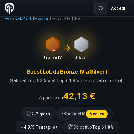
Accedi
Home
LoL
Rank Boosting
Bronze IV to Silver I
/
/
/
Bronze IV
Silver I
Boost LoL da Bronze IV a Silver I
Sali dal top 82.6% al top 61.8% dei giocatori di LoL
42,13 €
A partire da
⏱
🎯
2-3 giorni
Difficoltà
Medium
⭐
🏆
4.9/5 Trustpilot
Obiettivo
Top 61.8%