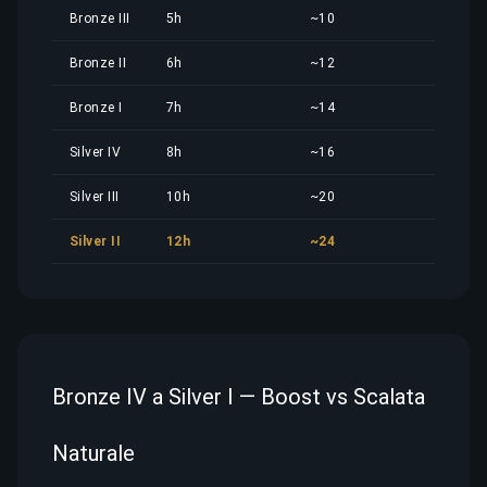
Bronze III
5h
~10
4,05
Bronze II
6h
~12
4,86
Bronze I
7h
~14
5,67
Silver IV
8h
~16
6,48
Silver III
10h
~20
8,10
Silver II
12h
~24
9,72
Bronze IV a Silver I — Boost vs Scalata
Naturale