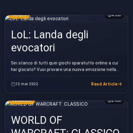
GUIDES
4 min
LoL: Landa degli
evocatori
Sei stanco di tutti quei giochi sparatutto online a cui
hai giocato? Vuoi provare una nuova emozione nella
tua vita? Vuoi risvegliare di nuovo il gioc...
Read Article
12 mar 2022
RELEASES
2 min
WORLD OF