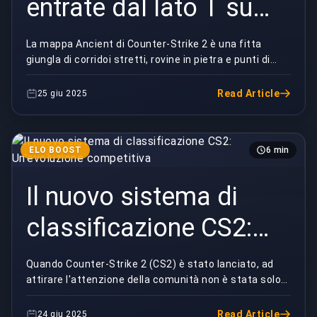
entrate dal lato T su
Ancient in Counter-
La mappa Ancient di Counter-Strike 2 è una fitta
giungla di corridoi stretti, rovine in pietra e punti di
Strike 2
blocco strategici. Sebbene sia spesso consid...
Read Article
25 giu 2025
ELO BOOST
6 min
Il nuovo sistema di
classificazione CS2:
Un'evoluzione
Quando Counter-Strike 2 (CS2) è stato lanciato, ad
attirare l'attenzione della comunità non è stata solo
competitiva
una revisione visiva o un aggiornamento del t...
Read Article
24 giu 2025