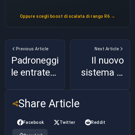
Oppure scegli
boost di scalata di rango R6
→
Previous Article
Next Article
Padroneggiare
Il nuovo
le entrate
sistema di
dal lato T
classificazion
su Ancient
CS2:
Share Article
in Counter-
Un'evoluzione
Strike 2
competitiva
Facebook
Twitter
Reddit