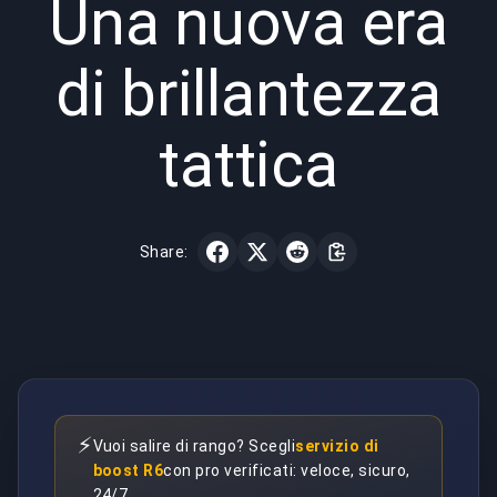
Una nuova era
di brillantezza
tattica
Share:
⚡
Vuoi salire di rango? Scegli
servizio di
boost R6
con pro verificati: veloce, sicuro,
24/7.