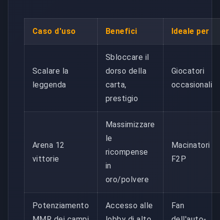
Caso d'uso
Benefici
Ideale per
Sbloccare il
Scalare la
dorso della
Giocatori
leggenda
carta,
occasionali
prestigio
Massimizzare
le
Arena 12
Macinatori
ricompense
vittorie
F2P
in
oro/polvere
Potenziamento
Accesso alle
Fan
MMR dei campi
lobby di alto
dell'auto-