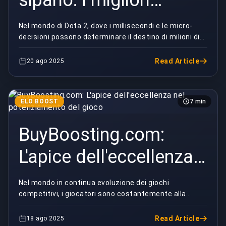
allenatori di Dota 2
Nel mondo di Dota 2, dove i millisecondi e le micro-
decisioni possono determinare il destino di milioni di
Esports
premi in denaro, i riflettori sono spesso p...
Read Article
20 ago 2025
ELO BOOST
7 min
BuyBoosting.com:
L'apice dell'eccellenza
nel potenziamento del
Nel mondo in continua evoluzione dei giochi
competitivi, i giocatori sono costantemente alla
gioco
ricerca di modi per migliorare le proprie classifiche,
sb...
Read Article
18 ago 2025