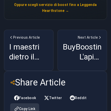
Oppure scegli
servizio di boost fino a Leggenda
Hearthstone
→
Previous Article
Next Article
I maestri
BuyBoosting.
dietro il
L'apice
sipario: I
dell'eccellenz
migliori
nel
Share Article
allenatori
potenziament
di Dota 2
del gioco
Facebook
Twitter
Reddit
Esports
Copy Link