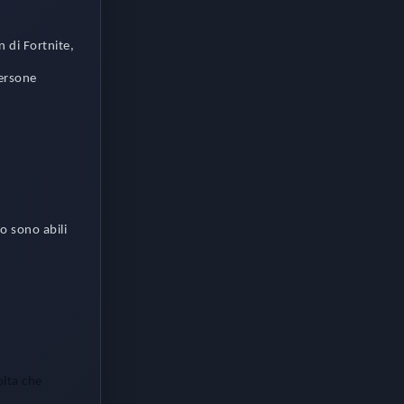
 di Fortnite,
persone
o sono abili
olta che