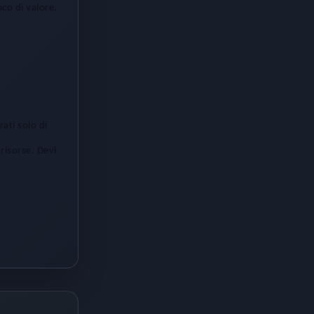
oco di valore.
ati solo di
risorse. Devi