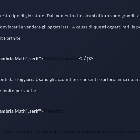
uesto tipo di giocatore. Dal momento che alcuni di loro sono grandi fan
convincerli a vendere gli oggetti rari. A causa di questi oggetti rari, le 
t Fortnite.
< /p>
Cambria Math",serif">
Diritti di vantarsi
onti da sfoggiare. Usano gli account per consentire ai loro amici quant
 molto per vantarsi.
Cambria Math",serif">
Rivendita
 di questi account. Ad esempio, giocano e poi vendono l'account una v