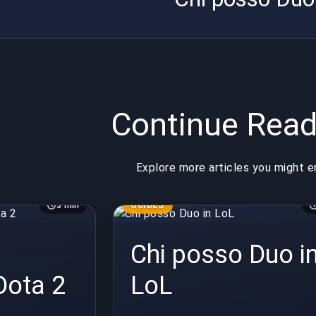
Continue Read
Explore more articles you might e
3 min
GUIDES
Chi posso Duo i
Dota 2
LoL