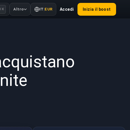
Altro
IT
|
EUR
Accedi
Inizia il boost
l K
2022
acquistano
nite