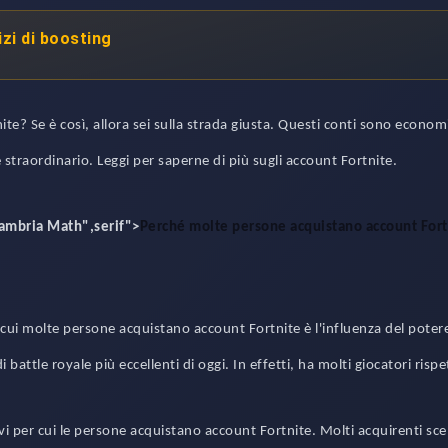
izi di boosting
te? Se è così, allora sei sulla strada giusta. Questi conti sono economi
e straordinario. Leggi per saperne di più sugli account Fortnite.
Cambria Math",serif">
Perché molte persone acquistano account Fort
i molte persone acquistano account Fortnite è l'influenza del potere
i battle royale più eccellenti di oggi. In effetti, ha molti giocatori ris
vi per cui le persone acquistano account Fortnite. Molti acquirenti sc