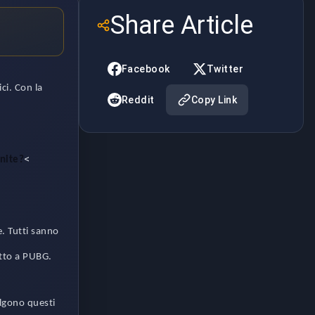
Share Article
Facebook
Twitter
ci. Con la
Reddit
Copy Link
<
nite?
. Tutti sanno
petto a PUBG.
elgono questi