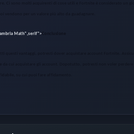
e. Ci sono molti acquirenti di cose utili e Fortnite è considerato un gi
poi vendono per un valore più alto da guadagnare.
Cambria Math",serif">
Conclusione
utti questi vantaggi, potresti dover acquistare account Fortnite. Assicur
e da cui acquistare gli account. Dopotutto, potresti non voler perdere 
fidabile, su cui puoi fare affidamento.