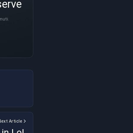
serve
nuti.
Next Article
 in LoL