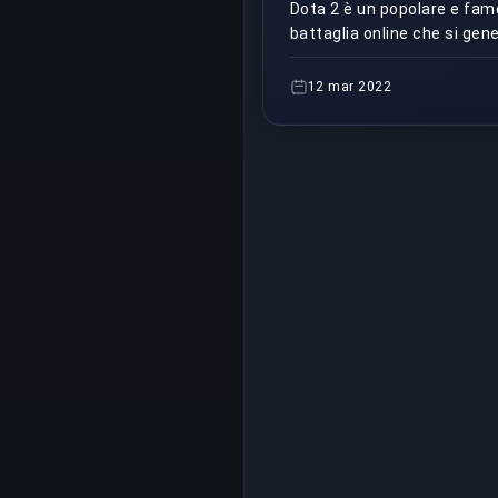
Dota 2 è un popolare e fam
battaglia online che si ge
of the Ancients, a Warcraft 
sicuramente responsabile d
12 mar 2022