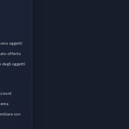
 sono oggetti
tato offerto
 degli oggetti
account
stema
ambiare con