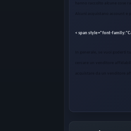
hanno raccolto alcune cose rar
Alcuni acquistano account e 
< span style="font-family:"
In generale, se vuoi goderti t
cercare un venditore affidabil
acquistare da un venditore af