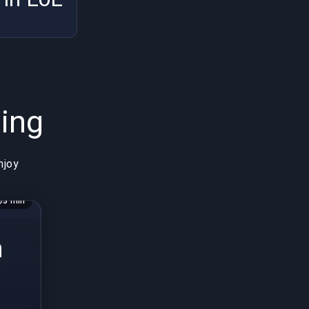
ing
njoy
3 min
n