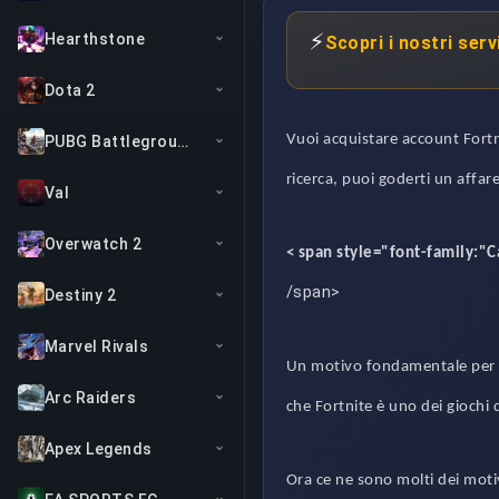
⚡
Hearthstone
Scopri i nostri serv
Dota 2
Vuoi acquistare account Fortni
PUBG Battlegrounds
ricerca, puoi goderti un affar
Val
Overwatch 2
< span style="font-family:"
/span>
Destiny 2
Marvel Rivals
Un motivo fondamentale per cu
Arc Raiders
che Fortnite è uno dei giochi d
Apex Legends
Ora ce ne sono molti dei moti