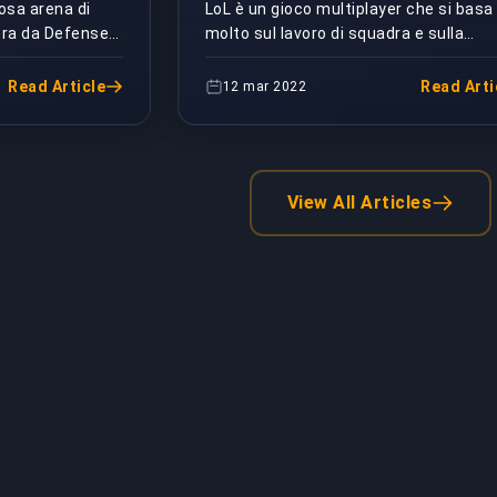
osa arena di
LoL è un gioco multiplayer che si basa
nera da Defense
molto sul lavoro di squadra e sulla
III. Questo è
collaborazione. È per questo motivo c
e...
essenziale capire come funzionano...
Read Article
Read Arti
12 mar 2022
View All Articles