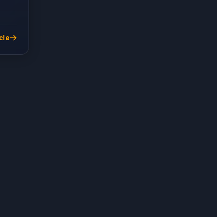
he è
cle