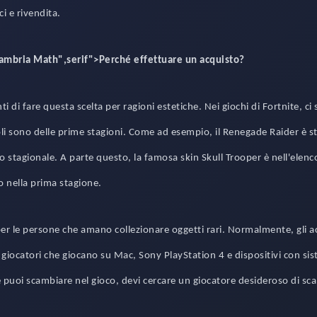
i e rivendita.
Cambria Math",serif">Perché effettuare un acquisto?
i di fare questa scelta per ragioni estetiche. Nei giochi di Fortnite, ci
coli sono delle prime stagioni. Come ad esempio, il Renegade Raider è s
stagionale. A parte questo, la famosa skin Skull Trooper è nell'elenco
lo nella prima stagione.
er le persone che amano collezionare oggetti rari. Normalmente, gli 
 giocatori che giocano su Mac, Sony PlayStation 4 e dispositivi con si
puoi scambiare nel gioco, devi cercare un giocatore desideroso di sc