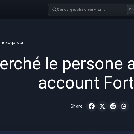
Cerca giochi o servizi...
Ctr
Perché le persone acquistano account Fortnite
GAMING
2 min read
12 mar 
erché le persone 
account Fort
Share: