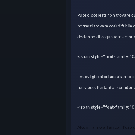
Puoi o potresti non trovare q
potresti trovare così difficile 
decidono di acquistare accoun
< span style="font-family:"
I nuovi giocatori acquistano c
nel gioco. Pertanto, spendono
< span style="font-family:"
Alcuni fanno affari con l'uso