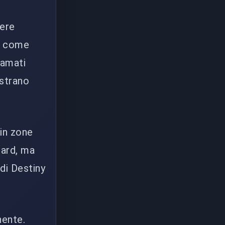
nere
hi come
iamati
 strano
 in zone
dard, ma
di Destiny
nente.