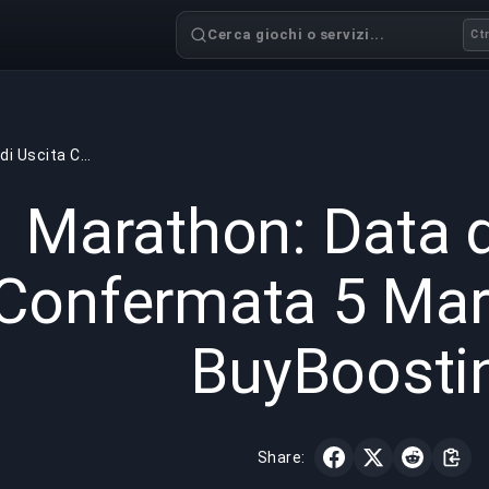
Cerca giochi o servizi...
Ctr
Marathon: Data di Uscita Confermata 5 Marzo 2026 | BuyBoosting
GAMING
5 min read
20 gen 
Marathon: Data d
Confermata 5 Mar
BuyBoosti
Share: