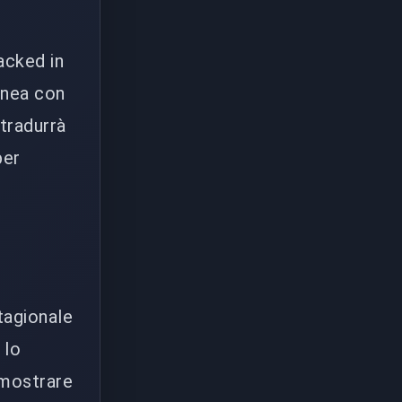
acked in
linea con
 tradurrà
per
stagionale
 lo
imostrare