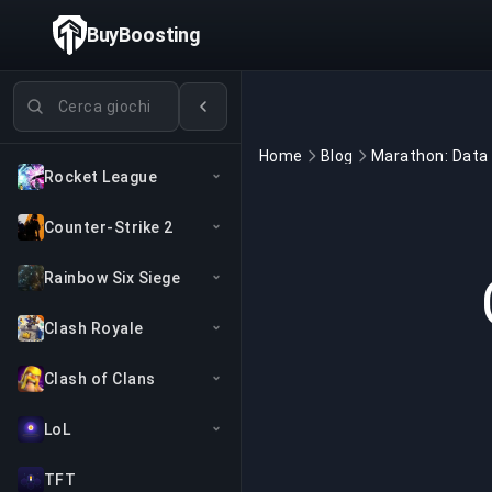
BuyBoosting
Cerca giochi
Home
Blog
Rocket League
Counter-Strike 2
Rainbow Six Siege
Clash Royale
Clash of Clans
LoL
TFT