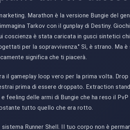
marketing. Marathon è la versione Bungie del ge
immagina Tarkov con il gunplay di Destiny. Gioc
i coscienza è stata caricata in gusci sintetici ch
rogettati per la sopravvivenza." Sì, è strano. Ma è
icamente significa che ti piacerà.
ra il gameplay loop vero per la prima volta. Drop
, estrai prima di essere droppato. Extraction stan
 feeling delle armi di Bungie che ha reso il PvP 
stante tutto quello che era rotto.
il sistema Runner Shell. Il tuo corpo non è perma