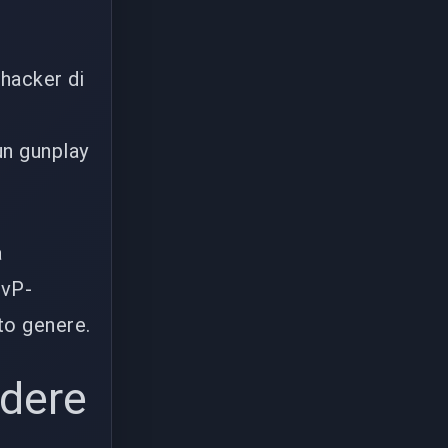
 hacker di
un gunplay
a
PvP-
to genere.
dere