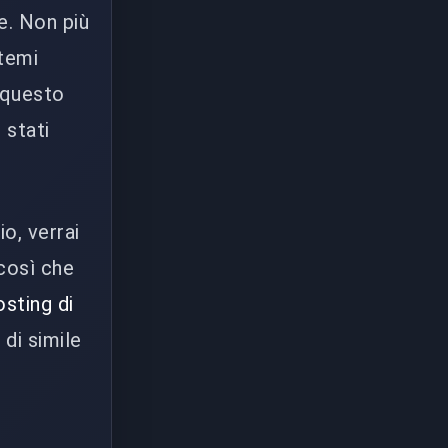
e. Non più
stemi
 questo
 stati
o, verrai
 così che
sting di
di simile