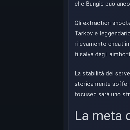
che Bungie può ancora
Gli extraction shoot
Tarkov è leggendario
rilevamento cheat i
ti salva dagli aimbott
La stabilità dei serv
storicamente soffert
focused sarà uno str
La meta 