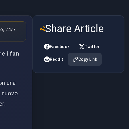
Share Article
ro, 24/7.
Facebook
Twitter
re i fan
Reddit
Copy Link
on una
n nuovo
er.