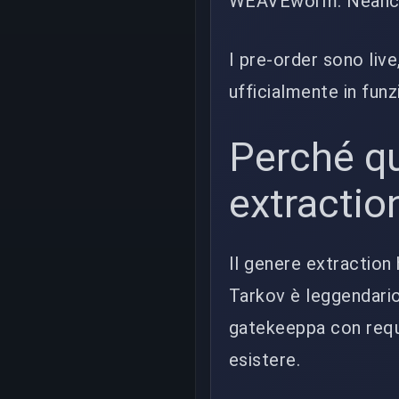
WEAVEworm. Neanche
I pre-order sono live
ufficialmente in funz
Perché qu
extractio
Il genere extraction
Tarkov è leggendario
gatekeeppa con requ
esistere.