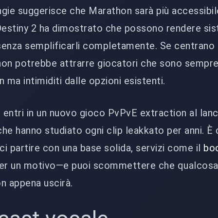
ungie suggerisce che Marathon sarà più accessibil
Destiny 2 ha dimostrato che possono rendere si
 senza semplificarli completamente. Se centrano
thon potrebbe attrarre giocatori che sono sempre
n ma intimiditi dalle opzioni esistenti.
 entri in un nuovo gioco PvPvE extraction al lanci
he hanno studiato ogni clip leakkato per anni. È
ci partire con una base solida, servizi come il
boo
er un motivo—e puoi scommettere che qualcosa 
n appena uscirà.