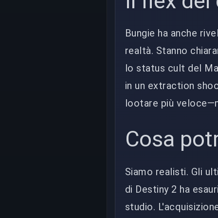
Il flex de
Bungie ha anche rivel
realtà. Stanno chiara
lo status cult del Ma
in un extraction sho
lootare più veloce—m
Cosa pot
Siamo realisti. Gli ul
di Destiny 2 ha esaur
studio. L'acquisizio