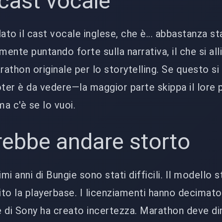
l cast vocale
ato il cast vocale inglese, che è... abbastanza st
mente puntando forte sulla narrativa, il che si al
rathon originale per lo storytelling. Se questo si
oter è da vedere—la maggior parte skippa il lore 
a c'è se lo vuoi.
rebbe andare storto
timi anni di Bungie sono stati difficili. Il modello 
ito la playerbase. I licenziamenti hanno decimato
ne di Sony ha creato incertezza. Marathon deve d