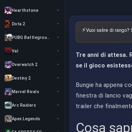
Hearthstone
Dota 2
⚡
Vuoi salire di rango?
PUBG Battlegrounds
Val
Tre anni di attesa. R
se il gioco esistes
Overwatch 2
Destiny 2
Bungie ha appena co
Marvel Rivals
finestra di lancio v
trailer che finalmen
Arc Raiders
Apex Legends
Cosa sap