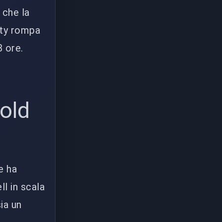
 che la
ity rompa
8 ore.
old
e ha
l in scala
ia un