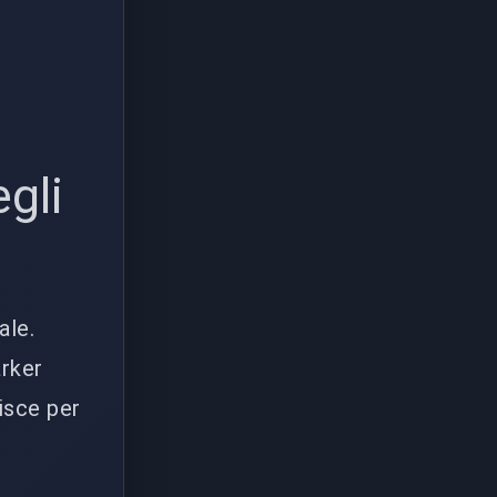
gli
ale.
arker
isce per