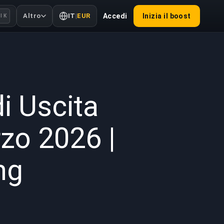
Altro
IT
|
EUR
Accedi
Inizia il boost
l K
2026
i Uscita
zo 2026 |
ng