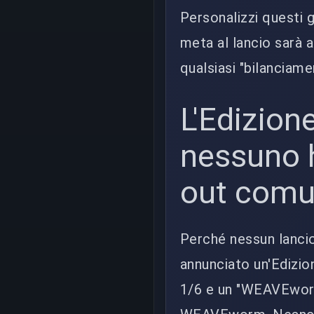
Personalizzi questi g
meta al lancio sarà
qualsiasi "bilanciame
L'Edizion
nessuno h
out comu
Perché nessun lanci
annunciato un'Edizio
1/6 e un "WEAVEworm 