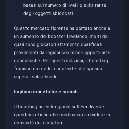
basati sul numero di livelli o sulla rarità
degli oggetti sbloccati.
Questo mercato fiorente ha portato anche a
un aumento dei booster freelance, molti dei
quali sono giocatori altamente qualificati
provenienti da regioni con minori opportunità
economiche. Per questi individui, il boosting
fornisce un reddito costante che spesso
supera i salari locali.
Implicazioni etiche e sociali
Il boosting nei videogiochi solleva diverse
questioni etiche che continuano a dividere la
comunità dei giocatori: