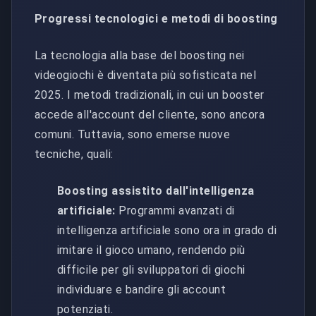
Progressi tecnologici e metodi di boosting
La tecnologia alla base del boosting nei
videogiochi è diventata più sofisticata nel
2025. I metodi tradizionali, in cui un booster
accede all'account del cliente, sono ancora
comuni. Tuttavia, sono emerse nuove
tecniche, quali:
Boosting assistito dall'intelligenza
artificiale:
Programmi avanzati di
intelligenza artificiale sono ora in grado di
imitare il gioco umano, rendendo più
difficile per gli sviluppatori di giochi
individuare e bandire gli account
potenziati.