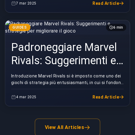
Read Article
7 mar 2025
GUIDES
6 min
Padroneggiare Marvel
Rivals: Suggerimenti e
strategie per migliorare
Introduzione Marvel Rivals si è imposto come uno dei
giochi di strategia più entusiasmanti, in cui si fondono
il gioco
gli iconici personaggi Marvel con un va...
Read Article
4 mar 2025
View All Articles