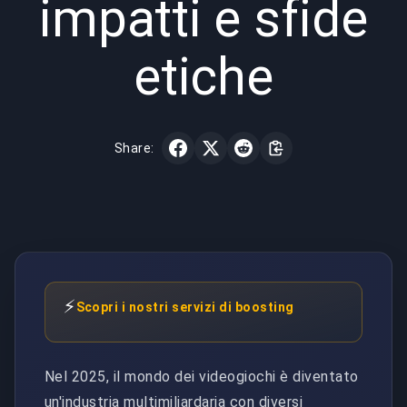
impatti e sfide
etiche
Share:
⚡
Scopri i nostri servizi di boosting
Nel 2025, il mondo dei videogiochi è diventato
un'industria multimiliardaria con diversi