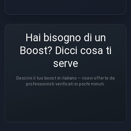
Hai bisogno di un
Boost? Dicci cosa ti
serve
Descrivi il tuo boost in italiano — ricevi offerte da
professionisti verificati in pochi minuti.