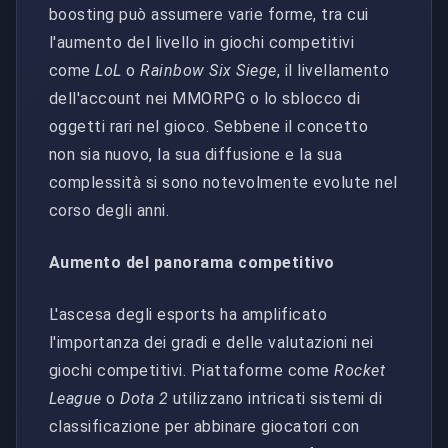
boosting può assumere varie forme, tra cui
l'aumento del livello in giochi competitivi
come
LoL
o
Rainbow Six Siege
, il livellamento
dell'account nei MMORPG o lo sblocco di
oggetti rari nel gioco. Sebbene il concetto
non sia nuovo, la sua diffusione e la sua
complessità si sono notevolmente evolute nel
corso degli anni.
Aumento del panorama competitivo
L'ascesa degli esports ha amplificato
l'importanza dei gradi e delle valutazioni nei
giochi competitivi. Piattaforme come
Rocket
League
o
Dota 2
utilizzano intricati sistemi di
classificazione per abbinare giocatori con