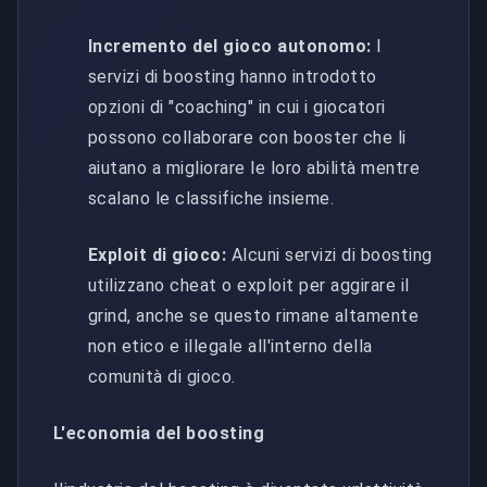
Incremento del gioco autonomo:
I
servizi di boosting hanno introdotto
opzioni di "coaching" in cui i giocatori
possono collaborare con booster che li
aiutano a migliorare le loro abilità mentre
scalano le classifiche insieme.
Exploit di gioco:
Alcuni servizi di boosting
utilizzano cheat o exploit per aggirare il
grind, anche se questo rimane altamente
non etico e illegale all'interno della
comunità di gioco.
L'economia del boosting