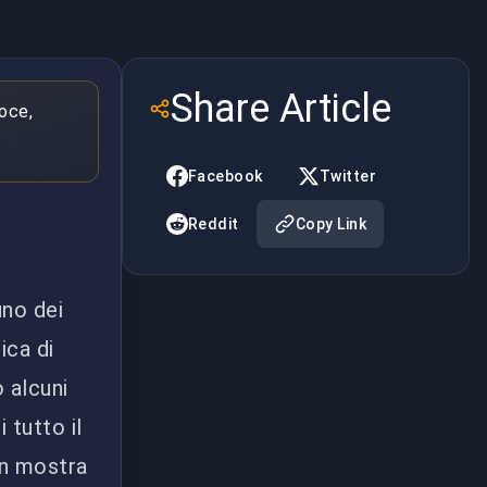
Share Article
loce,
Facebook
Twitter
Reddit
Copy Link
no dei
ica di
o alcuni
 tutto il
in mostra