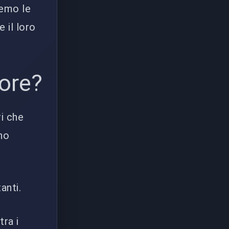
remo le
e il loro
iore?
ri che
no
anti.
ra i