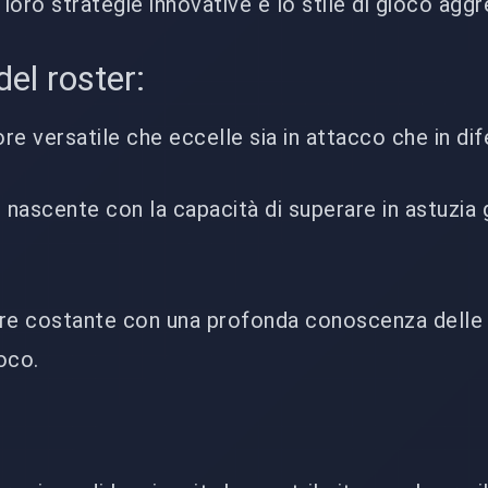
 loro strategie innovative e lo stile di gioco aggr
del roster:
ore versatile che eccelle sia in attacco che in dif
o nascente con la capacità di superare in astuzia g
ore costante con una profonda conoscenza delle
oco.