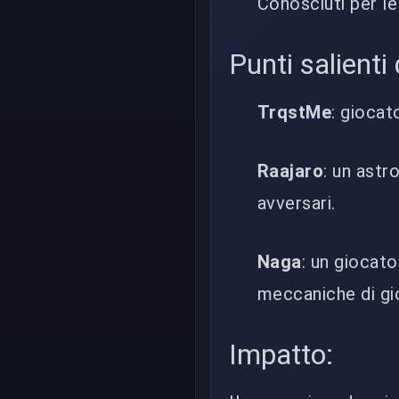
Conosciuti per le
Punti salienti 
TrqstMe
: giocat
Raajaro
: un astr
avversari.
Naga
: un giocat
meccaniche di gi
Impatto: