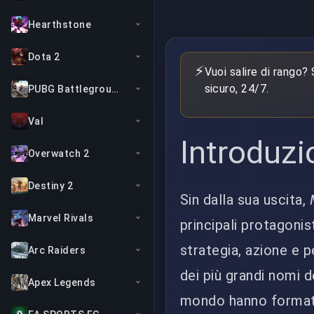
Hearthstone
Dota 2
⚡
Vuoi salire di rango?
sicuro, 24/7.
PUBG Battlegrounds
Val
Introduzi
Overwatch 2
Destiny 2
Sin dalla sua uscita,
Marvel Rivals
principali protagonis
strategia, azione e p
Arc Raiders
dei più grandi nomi d
Apex Legends
mondo hanno formato