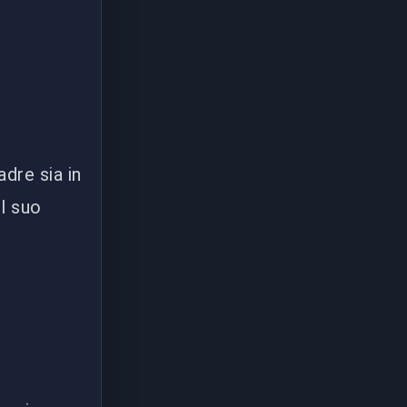
dre sia in
el suo