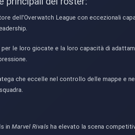
 principali del roster:
atore dell'Overwatch League con eccezionali cap
leadership.
 per le loro giocate e la loro capacità di adatta
 pressione.
ratega che eccelle nel controllo delle mappe e ne
 squadra.
ls in
Marvel Rivals
ha elevato la scena competiti