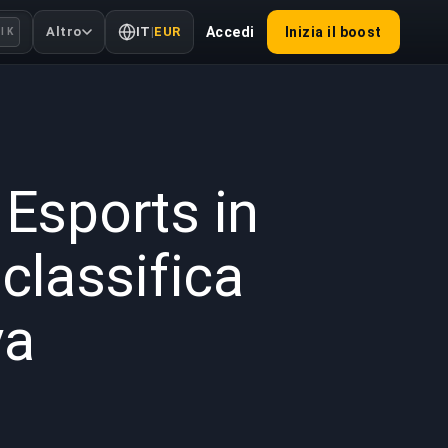
Altro
IT
|
EUR
Accedi
Inizia il boost
l K
2025
 Esports in
classifica
va