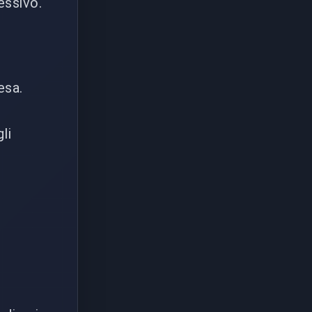
essivo.
esa.
li