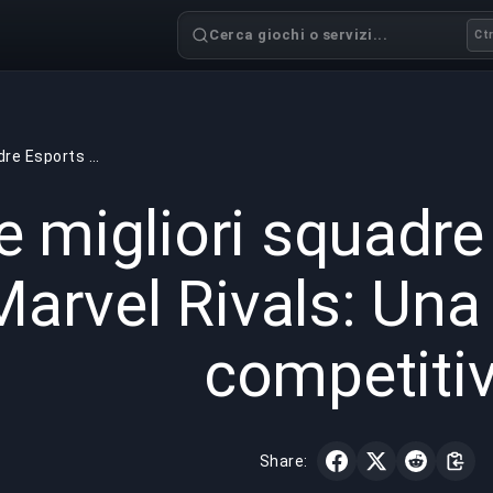
Cerca giochi o servizi...
Ctr
Le migliori squadre Esports in Marvel Rivals: Una classifica competitiva
GAMING
5 min read
4 mar 
e migliori squadre
Marvel Rivals: Una 
competiti
Share: