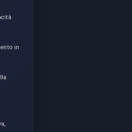
acità
mento in
lla
va,