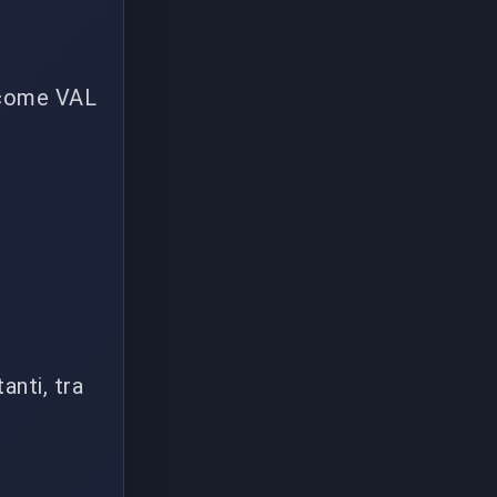
i come VAL
anti, tra